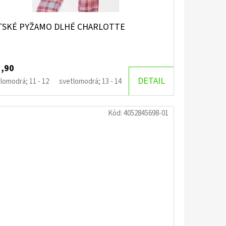
TSKÉ PYŽAMO DLHÉ CHARLOTTE
1,90
DETAIL
lomodrá; 11 - 12
svetlomodrá; 13 - 14
svetlomodrá; 15 - 16
svetlo
Kód:
4052845698-01