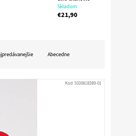
Skladom
€21,90
ŠEĽA S KRÁTKYM
BICYKLI
jpredávanejšie
Abecedne
Kód:
5030618389-01