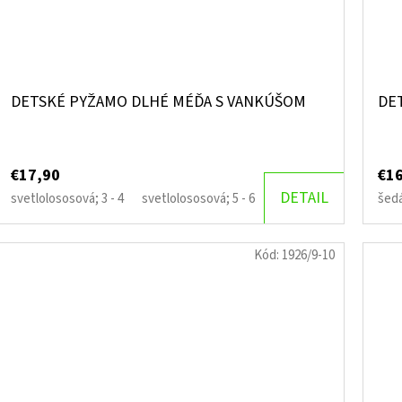
DETSKÉ PYŽAMO DLHÉ MÉĎA S VANKÚŠOM
DE
€17,90
€1
DETAIL
svetlolososová; 3 - 4
svetlolososová; 5 - 6
svetlolososová; 7 - 8
šed
Kód:
1926/9-10