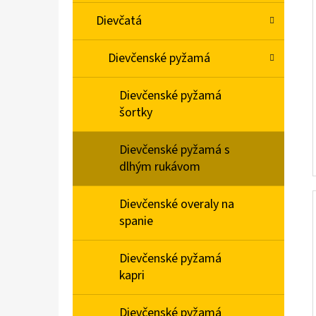
Dievčatá
Dievčenské pyžamá
Dievčenské pyžamá
šortky
Dievčenské pyžamá s
dlhým rukávom
Dievčenské overaly na
spanie
Dievčenské pyžamá
kapri
Dievčenské pyžamá