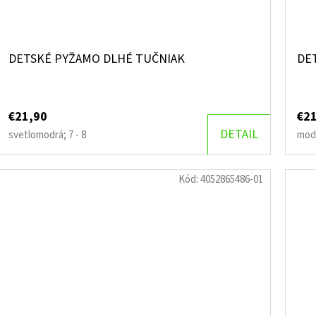
DETSKÉ PYŽAMO DLHÉ TUČNIAK
DE
€21,90
€2
DETAIL
svetlomodrá; 7 - 8
modr
Kód:
4052865486-01