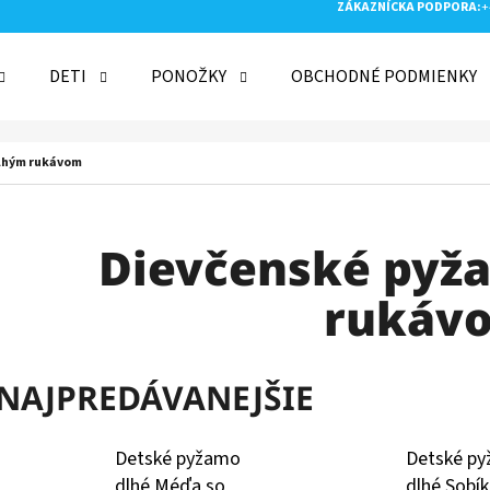
ZÁKAZNÍCKA PODPORA:
+
DETI
PONOŽKY
OBCHODNÉ PODMIENKY
 POTREBUJETE NÁJSŤ?
dlhým rukávom
HĽADAŤ
Dievčenské pyž
rukáv
ODPORÚČAME
NAJPREDÁVANEJŠIE
Detské pyžamo
Detské p
dlhé Méďa so
dlhé Sobík