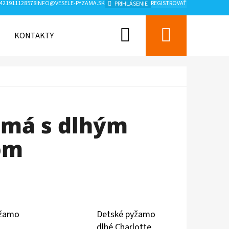
421911128578
INFO@VESELE-PYZAMA.SK
REGISTROVAŤ
PRIHLÁSENIE
Hľadať
Nákup
KONTAKTY
ZNAČKY
košík
amá s dlhým
om
yžamo
Detské pyžamo
Nasledujúce
dlhé Charlotte