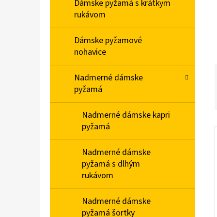
E
Dámske pyžamá s krátkym
L
rukávom
PÁNSKA NOČNÁ KOŠEĽA S KRÁTKYM
Dámske pyžamové
RUKÁVOM VIANOCE
nohavice
€20,90
Nadmerné dámske
pyžamá
Nadmerné dámske kapri
pyžamá
Nadmerné dámske
pyžamá s dlhým
rukávom
Nadmerné dámske
pyžamá šortky