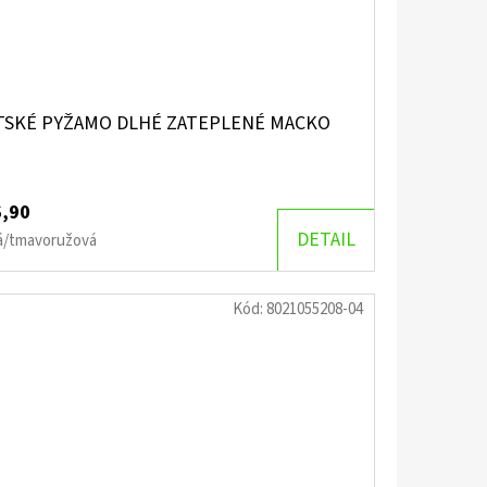
TSKÉ PYŽAMO DLHÉ ZATEPLENÉ MACKO
6,90
DETAIL
á/tmavoružová
Kód:
8021055208-04