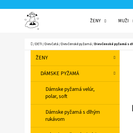
K
Prejsť
O
Späť
Späť
na
ŽENY
MUŽI
Š
do
do
obsah
Í
obchodu
obchodu
ČO
K
Domov
/
DETI
/
Dievčatá
/
Dievčenské pyžamá
/
Dievčenské pyžamá s 
B
K
Preskočiť
ŽENY
A
O
kategórie
T
Č
DÁMSKE PYŽAMÁ
E
N
G
Dámske pyžamá velúr,
Ó
Ý
polar, soft
R
P
I
A
Dámske pyžamá s dlhým
E
rukávom
N