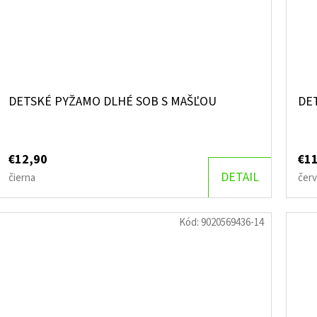
DETSKÉ PYŽAMO DLHÉ SOB S MAŠĽOU
DE
€12,90
€1
DETAIL
čierna
červ
Kód:
9020569436-14