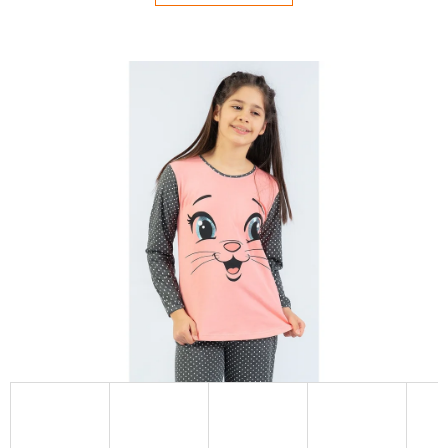
E
T
E
N
Á
J
S
Ť
?
HĽADAŤ