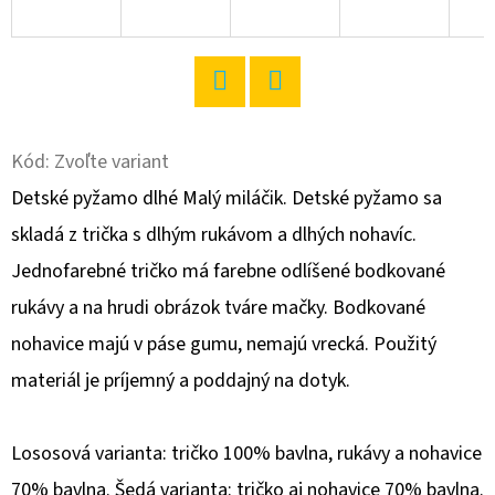
O
D
P
Twitter
Facebook
O
R
Kód:
Zvoľte variant
Ú
Detské pyžamo dlhé Malý miláčik. Detské pyžamo sa
Č
skladá z trička s dlhým rukávom a dlhých nohavíc.
A
Jednofarebné tričko má farebne odlíšené bodkované
M
E
rukávy a na hrudi obrázok tváre mačky. Bodkované
nohavice majú v páse gumu, nemajú vrecká. Použitý
materiál je príjemný a poddajný na dotyk.
DÁMSKA
MATERSKÁ
NOČNÁ
KOŠEĽA
Lososová varianta: tričko 100% bavlna, rukávy a nohavice
LEONTÍNA
70% bavlna. Šedá varianta: tričko aj nohavice 70% bavlna.