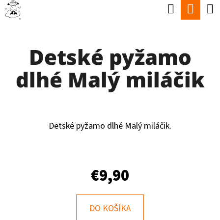
K
Hľadať
Nák
Prejsť
O
Späť
Späť
na
koší
Š
obsah
Detské pyžamo
Í
Č
K
dlhé Malý miláčik
O
P
O
T
Detské pyžamo dlhé Malý miláčik.
R
E
€9,90
B
U
J
DO KOŠÍKA