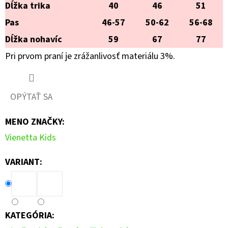
Dĺžka trika
40
46
51
Pas
46-57
50-62
56-68
Dĺžka nohavíc
59
67
77
Pri prvom praní je zrážanlivosť materiálu 3%.
OPÝTAŤ SA
MENO ZNAČKY
:
Vienetta Kids
VARIANT:
KATEGÓRIA
: