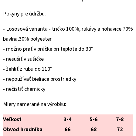
€12,90
Pokyny pre údržbu:
- Lososová varianta - tričko 100%, rukávy a nohavice 70%
bavlna,30% polyester
- možno prať v práčke pri teplote do 30°
- nesušiť v sušičke
- žehliť z rubu do 110°
- nepoužívať bieliace prostriedky
- nečistiť chemicky
Miery
namerané
na výrobku:
Veľkosť
3-4
5-6
7-8
Obvod hrudníka
66
68
72