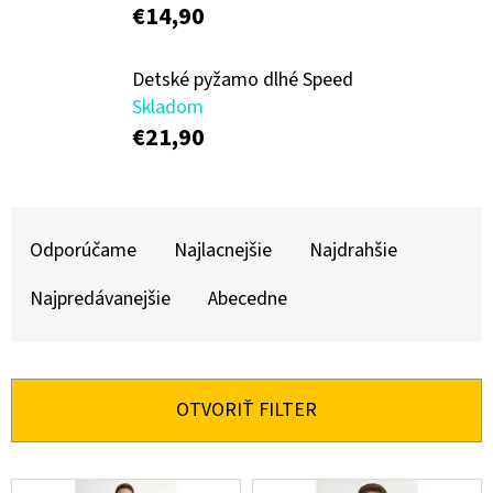
E
€14,90
T
E
Detské pyžamo dlhé Speed
Skladom
N
€21,90
Á
J
R
S
Odporúčame
Najlacnejšie
Najdrahšie
A
Ť
D
?
Najpredávanejšie
Abecedne
E
N
I
OTVORIŤ FILTER
HĽADAŤ
E
P