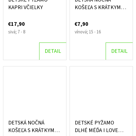
KAPRI VČIELKY
KOŠEĽA S KRÁTKYM
RUKÁVOM HVIEZDIČKY
€17,90
€7,90
sivá; 7 - 8
vínová; 15 - 16
DETAIL
DETAIL
DETSKÁ NOČNÁ
DETSKÉ PYŽAMO
KOŠEĽA S KRÁTKYM
DLHÉ MÉĎA I LOVE