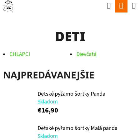
K
Hľadať
Nák
Prejsť
O
Späť
Späť
na
koší
Š
obsah
DETI
Í
Č
K
O
CHLAPCI
Dievčatá
P
O
NAJPREDÁVANEJŠIE
T
R
Detské pyžamo šortky Panda
E
Skladom
B
€16,90
U
Detské pyžamo šortky Malá panda
J
Skladom