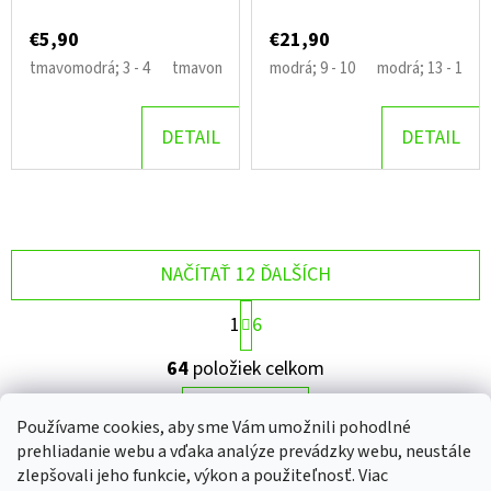
RUKÁVOM MOTÝLIKY
YOU
€5,90
€21,90
tmavomodrá; 3 - 4
tmavomodrá; 5 - 6
modrá; 9 - 10
modrá; 13 - 14
DETAIL
DETAIL
NAČÍTAŤ 12 ĎALŠÍCH
S
1
6
T
R
O
64
položiek celkom
Á
V
N
L
HORE
K
Používame cookies, aby sme Vám umožnili pohodlné
O
Á
prehliadanie webu a vďaka analýze prevádzky webu, neustále
V
D
A
zlepšovali jeho funkcie, výkon a použiteľnosť. Viac