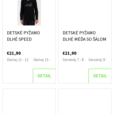
MARKÉTA
€24,90
DETSKÉ PYŽAMO
DETSKÉ PYŽAMO
DLHÉ SPEED
DLHÉ MÉĎA SO ŠÁLOM
€21,90
€21,90
čierna; 11 - 12
čierna; 13 - 14
čierna; 15 - 16
červená; 7 - 8
čierna; 9 - 10
červená; 9 - 10
tm
DETAIL
DETAIL