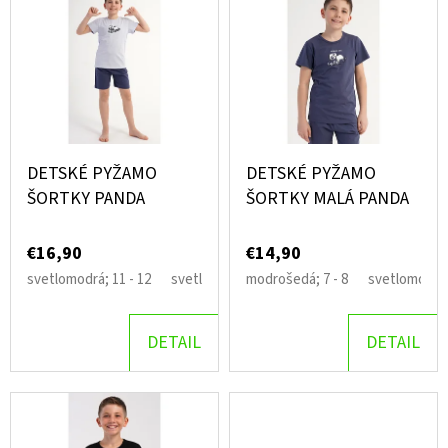
V
R
Ý
O
O
P
D
D
I
P
U
O
S
K
R
P
Ú
DETSKÉ PYŽAMO
DETSKÉ PYŽAMO
T
R
ŠORTKY PANDA
ŠORTKY MALÁ PANDA
Č
O
A
O
V
M
€16,90
€14,90
D
E
svetlomodrá; 11 - 12
svetlomodrá; 13 - 14
modrošedá; 7 - 8
svetlomodrá; 15 - 16
svetlomodrá; 
U
K
DETAIL
DETAIL
DÁMSKE
T
DOMÁCE
ŠATY
O
S
TROJŠTVRŤOVÝM
V
RUKÁVOM