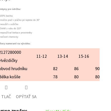
hviezdičiek.
okyny pre údržbu:
100% bavlna
 možno prať v práčke pri teplote do 30°
 nesušiť v sušičke
 žehliť z rubu do 110°
 nepoužívať bieliace prostriedky
 nečistiť chemicky
iery namerané na výrobku:
2127280000
11-12
13-14
15-16
Hvězdičky
obvod hrudníku
82
86
90
délka košile
78
80
80
TLAČ
OPÝTAŤ SA