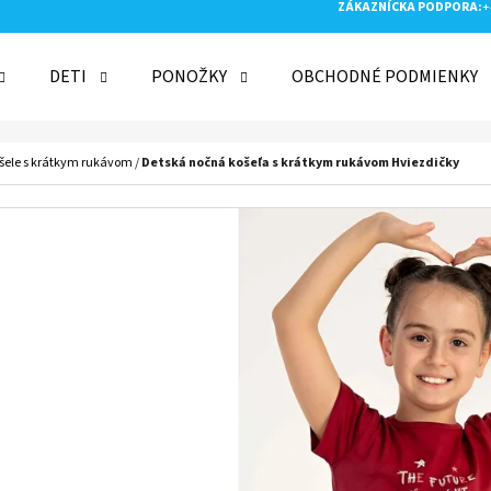
ZÁKAZNÍCKA PODPORA:
+
DETI
PONOŽKY
OBCHODNÉ PODMIENKY
 POTREBUJETE NÁJSŤ?
šele s krátkym rukávom
/
Detská nočná košeľa s krátkym rukávom Hviezdičky
HĽADAŤ
ODPORÚČAME