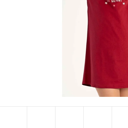
PÁNSKA NOČNÁ KOŠEĽA S KRÁTKYM
PÁNSKA NOČNÁ KO
RUKÁVOM ADRIEN
RUKÁVOM MÉĎA NA 
€20,90
€20,90