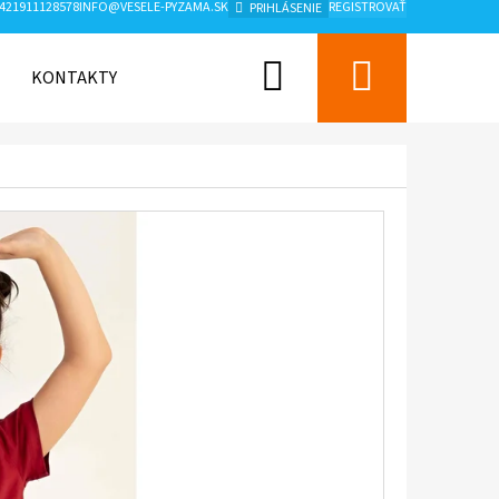
421911128578
INFO@VESELE-PYZAMA.SK
REGISTROVAŤ
PRIHLÁSENIE
Hľadať
Nákup
KONTAKTY
ZNAČKY
košík
Nasledujúce