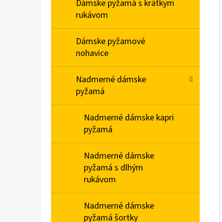
E
Dámske pyžamá s krátkym
L
rukávom
PÁNSKA NOČNÁ KOŠEĽA S KRÁTKYM
Dámske pyžamové
RUKÁVOM VIANOCE
nohavice
€20,90
Nadmerné dámske
pyžamá
Nadmerné dámske kapri
pyžamá
Nadmerné dámske
pyžamá s dlhým
rukávom
Nadmerné dámske
pyžamá šortky