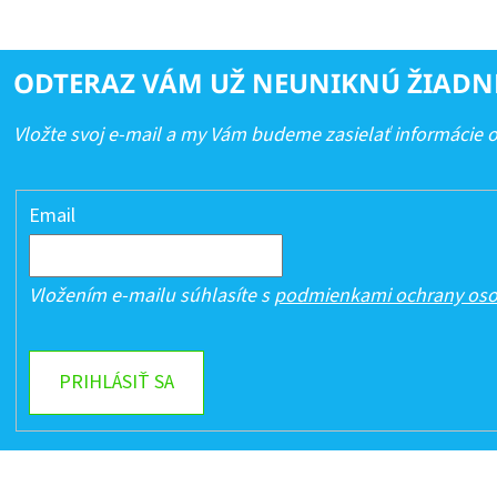
ODTERAZ VÁM UŽ NEUNIKNÚ ŽIADN
Vložte svoj e-mail a my Vám budeme zasielať informácie
Email
Vložením e-mailu súhlasíte s
podmienkami ochrany oso
PRIHLÁSIŤ SA