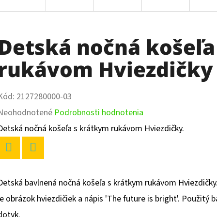
Detská nočná košeľa
rukávom Hviezdičky
Kód:
2127280000-03
Priemerné
Neohodnotené
Podrobnosti hodnotenia
hodnotenie
Detská nočná košeľa s krátkym rukávom Hviezdičky.
produktu
je
Twitter
Facebook
0,0
Detská bavlnená nočná košeľa s krátkym rukávom Hviezdičky
z
je obrázok hviezdičiek a nápis 'The future is bright'. Použitý
5
dotyk.