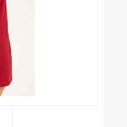
ŠEĽA S KRÁTKYM
BICYKLI