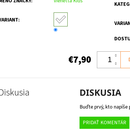
MENO ZNAČKY
:
Vienetta Kids
KATEG
VARIANT:
VARIA
DOSTU
€7,90
Diskusia
DISKUSIA
Buďte prvý, kto napíše 
PRIDAŤ KOMENTÁR