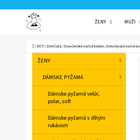
K
Prejsť
O
Späť
Späť
na
ŽENY
MUŽI
Š
do
do
obsah
Í
obchodu
obchodu
ČO
K
Domov
/
DETI
/
Dievčatá
/
Dievčenské nočné košele
/
Dievčenské nočné ko
B
K
Preskočiť
ŽENY
A
O
kategórie
T
Č
DÁMSKE PYŽAMÁ
E
N
G
Dámske pyžamá velúr,
Ó
Ý
polar, soft
R
P
I
A
Dámske pyžamá s dlhým
E
rukávom
N