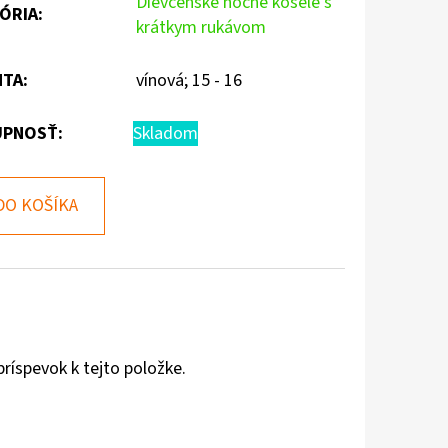
Dievčenské nočné košele s
ÓRIA
:
krátkym rukávom
NTA
:
vínová; 15 - 16
PNOSŤ:
Skladom
DO KOŠÍKA
príspevok k tejto položke.