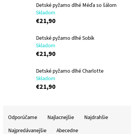
E
Detské pyžamo dlhé Méďa so šálom
T
Skladom
E
€21,90
N
Detské pyžamo dlhé Sobík
Á
Skladom
J
€21,90
S
Ť
Detské pyžamo dlhé Charlotte
Skladom
?
€21,90
R
HĽADAŤ
Odporúčame
Najlacnejšie
Najdrahšie
A
D
Najpredávanejšie
Abecedne