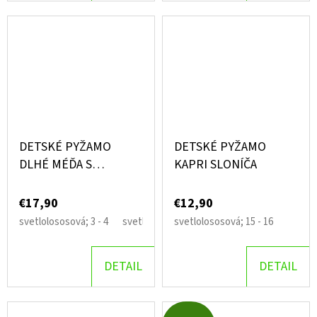
DETSKÉ PYŽAMO
DETSKÉ PYŽAMO
DLHÉ MÉĎA S
KAPRI SLONÍČA
VANKÚŠOM
€17,90
€12,90
svetlolososová; 3 - 4
svetlolososová; 5 - 6
svetlolososová; 15 - 16
svetlolososová; 7 - 8
DETAIL
DETAIL