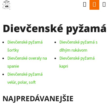
K
Hľadať
Nák
Prejsť
O
Späť
Späť
na
koší
Š
obsah
Dievčenské pyžamá
Í
Č
K
O
Dievčenské pyžamá
Dievčenské pyžamá s
P
šortky
dlhým rukávom
O
Dievčenské overaly na
Dievčenské pyžamá
T
spanie
kapri
R
Dievčenské pyžamá
E
velúr, polar, soft
B
U
NAJPREDÁVANEJŠIE
J