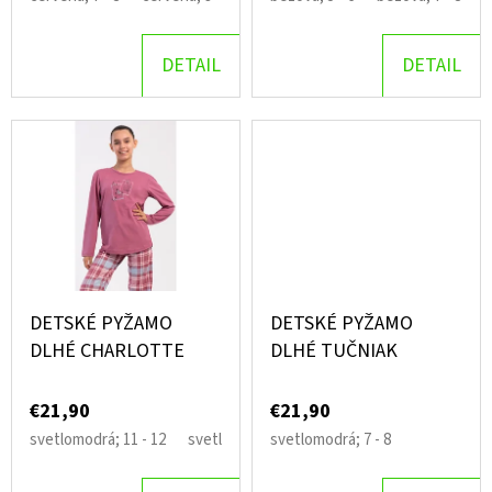
BETTY
U
€16,90
K
DETAIL
DETAIL
T
O
V
DETSKÉ PYŽAMO
DETSKÉ PYŽAMO
DLHÉ CHARLOTTE
DLHÉ TUČNIAK
€21,90
€21,90
svetlomodrá; 11 - 12
svetlomodrá; 13 - 14
svetlomodrá; 7 - 8
svetlomodrá; 15 - 16