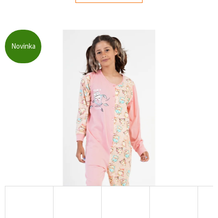
E
T
E
Novinka
N
Á
J
S
Ť
?
HĽADAŤ