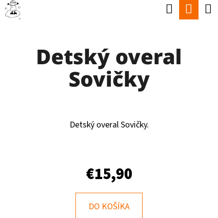
K
Hľadať
Nák
Prejsť
O
Späť
Späť
na
koší
Š
obsah
Detský overal
Í
Č
K
Sovičky
O
P
O
T
Detský overal Sovičky.
R
E
€15,90
B
U
J
DO KOŠÍKA