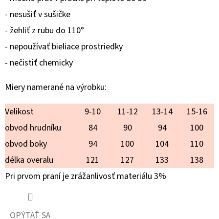
LAURA
- nesušiť v sušičke
€25,90
- žehliť z rubu do 110°
- nepoužívať bieliace prostriedky
- nečistiť chemicky
Miery
namerané
na výrobku:
Velikost
9-10
11-12
13-14
15-16
obvod hrudníku
84
90
94
100
obvod boky
94
100
104
110
délka overalu
121
127
133
138
Pri prvom praní je zrážanlivosť materiálu 3%
OPÝTAŤ SA