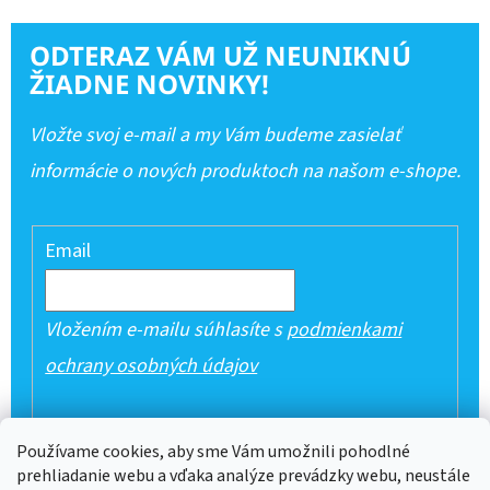
ODTERAZ VÁM UŽ NEUNIKNÚ
ŽIADNE NOVINKY!
Vložte svoj e-mail a my Vám budeme zasielať
informácie o nových produktoch na našom e-shope.
Email
Vložením e-mailu súhlasíte s
podmienkami
ochrany osobných údajov
PRIHLÁSIŤ SA
Používame cookies, aby sme Vám umožnili pohodlné
prehliadanie webu a vďaka analýze prevádzky webu, neustále