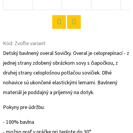
O
D
P
Twitter
Facebook
O
R
Kód:
Zvoľte variant
Ú
Detský bavlnený overal Sovičky. Overal je celoprepínací - z
Č
jednej strany zdobený obrázkom sovy s čiapočkou, z
A
druhej strany celoplošnou potlačou sovičiek. Dlhé
M
E
nohavice sú ukončené elastickými lemami. Bavlnený
materiál je poddajný a príjemný na dotyk.
DÁMSKA
Pokyny pre údržbu:
NOČNÁ
KOŠEĽA
S
- 100% bavlna
KRÁTKYM
RUKÁVOM
- možno prať v práčke pri teplote do 30°