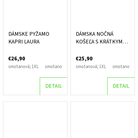
DÁMSKE PYŽAMO
DÁMSKA NOČNÁ
KAPRI LAURA
KOŠEĽA S KRÁTKYM
RUKÁVOM LAURA
€26,90
€25,90
smotanová; 1XL
smotanová; 2XL
smotanová; 1XL
smotanová; 3XL
smotanová; 
smotanová
DETAIL
DETAIL