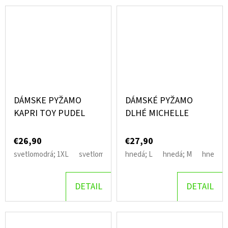
DÁMSKE PYŽAMO
DÁMSKÉ PYŽAMO
KAPRI TOY PUDEL
DLHÉ MICHELLE
€26,90
€27,90
svetlomodrá; 1XL
svetlomodrá; 2XL
hnedá; L
svetlomodrá; 4XL
hnedá; M
hnedá; 
svetl
DETAIL
DETAIL