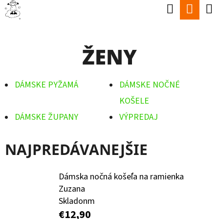
K
Hľadať
Nák
Prejsť
O
Späť
Späť
na
koší
Š
obsah
ŽENY
Í
Č
K
O
DÁMSKE PYŽAMÁ
DÁMSKE NOČNÉ
P
KOŠELE
O
DÁMSKE ŽUPANY
VÝPREDAJ
T
R
NAJPREDÁVANEJŠIE
E
B
Dámska nočná košeľa na ramienka
U
Zuzana
Skladonm
J
€12,90