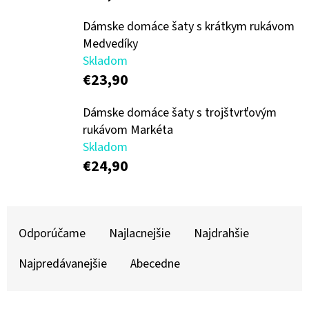
E
T
Dámske domáce šaty s krátkym rukávom
Medvedíky
E
Skladom
N
€23,90
Á
Dámske domáce šaty s trojštvrťovým
J
rukávom Markéta
S
Skladom
Ť
€24,90
?
R
Odporúčame
Najlacnejšie
Najdrahšie
A
D
Najpredávanejšie
Abecedne
HĽADAŤ
E
N