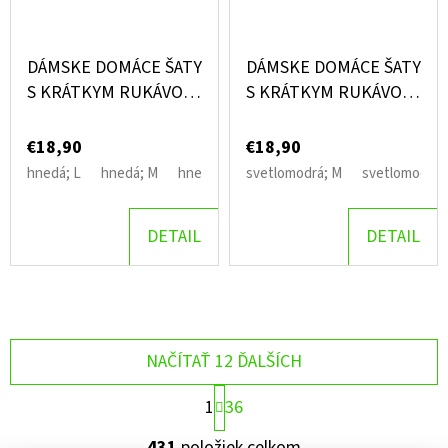
DÁMSKE DOMÁCE ŠATY
DÁMSKE DOMÁCE ŠATY
S KRÁTKYM RUKÁVOM
S KRÁTKYM RUKÁVOM
MICHELLE
TOY PUDEL
€18,90
€18,90
hnedá; L
hnedá; M
hnedá; S
svetlomodrá; M
svetlomodrá;
DETAIL
DETAIL
NAČÍTAŤ 12 ĎALŠÍCH
S
1
36
T
R
O
431
položiek celkom