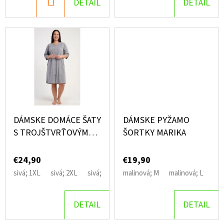
DO
DETAIL
DETAIL
MARKÉTA
T
KOŠÍKA
€24,90
O
V
DÁMSKE DOMÁCE ŠATY
DÁMSKE PYŽAMO
S TROJŠTVRŤOVÝM
ŠORTKY MARIKA
RUKÁVOM MARKÉTA
€24,90
€19,90
sivá; 1XL
sivá; 2XL
sivá; 3XL
malinová; M
sivá; 4XL
malinová; L
mal
DETAIL
DETAIL