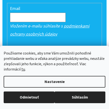
Email
Vložením e-mailu súhlasíte s
podmienkami
ochrany osobných údajov
PRIHLÁSIŤ SA
Používame cookies, aby sme Vám umožnili pohodlné
prehliadanie webu a vďaka analýze prevádzky webu, neustále
zlepšovali jeho funkcie, výkon a použiteľnosť. Viac
informácií
tu
.
Z
Nastavenie
Á
Vytvoril Shoptet
P
Copyright 2026
Veselé pyžamá
. Všetky práva vyhradené.
Odmietnuť
Súhlasím
Ä
Upraviť nastavenie cookies
T