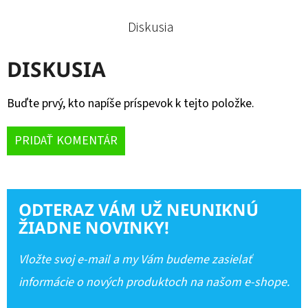
Diskusia
DISKUSIA
Buďte prvý, kto napíše príspevok k tejto položke.
PRIDAŤ KOMENTÁR
ODTERAZ VÁM UŽ NEUNIKNÚ
ŽIADNE NOVINKY!
Vložte svoj e-mail a my Vám budeme zasielať
informácie o nových produktoch na našom e-shope.