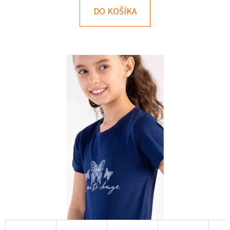
E
DO KOŠÍKA
T
E
N
Á
J
S
Ť
?
HĽADAŤ