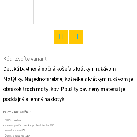
O
D
P
O
R
Twitter
Facebook
Ú
Kód:
Zvoľte variant
Č
A
Detská bavlnená nočná košeľa s krátkym rukávom
M
Motýliky. Na jednofarebnej košieľke s krátkym rukávom je
E
obrázok troch motýlikov. Použitý bavlnený materiál je
poddajný a jemný na dotyk.
PÁNSKA
NOČNÁ
Pokyny pre udržbu:
KOŠEĽA
- 100% bavlna
S
- možno prať v práčke pri teplote do 30°
KRÁTKYM
- nesušiť v sušičke
RUKÁVOM
- žehliť z rubu do 110°