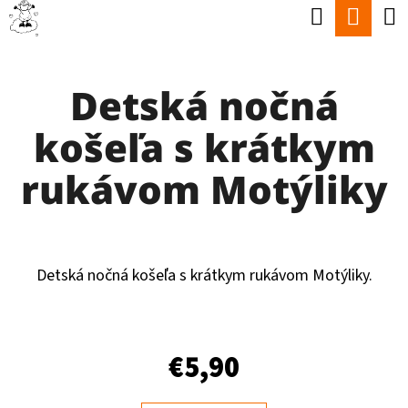
K
Hľadať
Nák
Prejsť
O
Späť
Späť
na
koší
Š
obsah
Detská nočná
Í
Č
K
košeľa s krátkym
O
P
rukávom Motýliky
O
T
R
Detská nočná košeľa s krátkym rukávom Motýliky.
E
B
U
€5,90
J