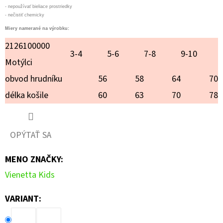
MÉĎA
- nepoužívať bieliace prostriedky
NA
- nečistiť chemicky
BICYKLI
Miery namerané na výrobku:
€20,90
2126100000
3-4
5-6
7-8
9-10
Motýlci
obvod hrudníku
56
58
64
70
délka košile
60
63
70
78
OPÝTAŤ SA
MENO ZNAČKY
:
Vienetta Kids
VARIANT: