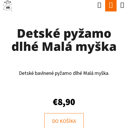
K
Hľadať
Nák
Prejsť
O
Späť
Späť
na
koší
Š
obsah
Detské pyžamo
Í
Č
K
dlhé Malá myška
O
P
O
T
Detské bavlnené pyžamo dlhé Malá myška.
R
E
€8,90
B
U
J
DO KOŠÍKA