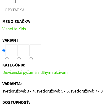
LAURA
€25,90
OPÝTAŤ SA
MENO ZNAČKY
:
Vienetta Kids
VARIANT:
KATEGÓRIA
:
Dievčenské pyžamá s dlhým rukávom
VARIANTA
:
svetloružová; 3 - 4, svetloružová; 5 - 6, svetloružová; 7 - 8
DOSTUPNOSŤ: