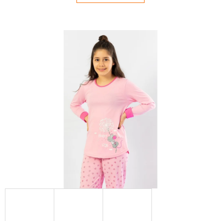
E
T
E
N
Á
J
S
Ť
?
HĽADAŤ