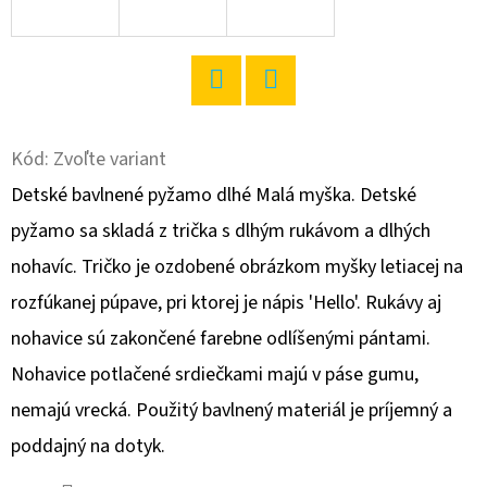
O
D
P
Twitter
Facebook
O
R
Kód:
Zvoľte variant
Ú
Detské bavlnené pyžamo dlhé Malá myška. Detské
Č
pyžamo sa skladá z trička s dlhým rukávom a dlhých
A
nohavíc. Tričko je ozdobené obrázkom myšky letiacej na
M
E
rozfúkanej púpave, pri ktorej je nápis 'Hello'. Rukávy aj
nohavice sú zakončené farebne odlíšenými pántami.
Nohavice potlačené srdiečkami majú v páse gumu,
DÁMSKA
NOČNÁ
nemajú vrecká. Použitý bavlnený materiál je príjemný a
KOŠEĽA
S
poddajný na dotyk.
KRÁTKYM
RUKÁVOM