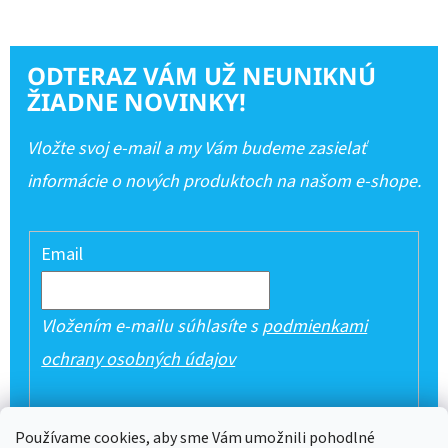
ODTERAZ VÁM UŽ NEUNIKNÚ
ŽIADNE NOVINKY!
Vložte svoj e-mail a my Vám budeme zasielať
informácie o nových produktoch na našom e-shope.
Email
Vložením e-mailu súhlasíte s
podmienkami
ochrany osobných údajov
PRIHLÁSIŤ SA
Používame cookies, aby sme Vám umožnili pohodlné