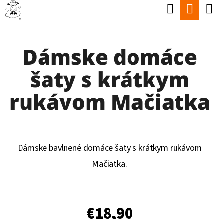
K
Hľadať
Nák
Prejsť
O
Späť
Späť
na
koší
Š
obsah
Dámske domáce
Í
Č
K
šaty s krátkym
O
P
rukávom Mačiatka
O
T
R
Dámske bavlnené domáce šaty s krátkym rukávom
E
Mačiatka.
B
U
J
€18,90