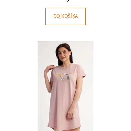
E
T
DO KOŠÍKA
E
N
Á
J
S
Ť
?
HĽADAŤ