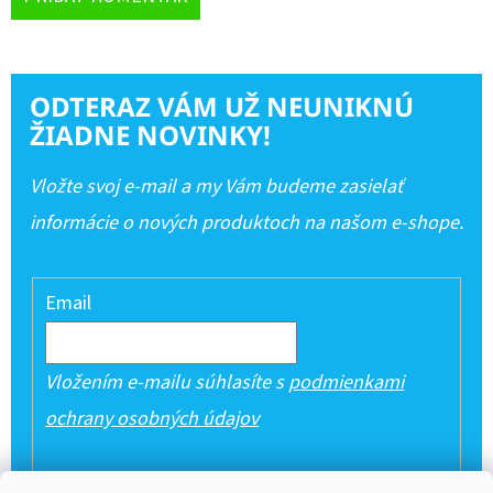
ODTERAZ VÁM UŽ NEUNIKNÚ
ŽIADNE NOVINKY!
Vložte svoj e-mail a my Vám budeme zasielať
informácie o nových produktoch na našom e-shope.
Email
Vložením e-mailu súhlasíte s
podmienkami
ochrany osobných údajov