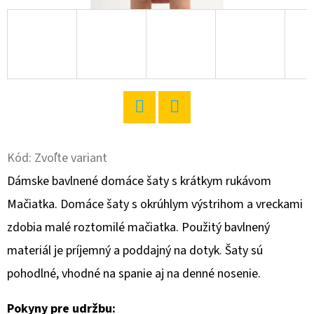
O
D
P
O
R
Ú
Twitter
Facebook
Č
A
Kód:
Zvoľte variant
M
Dámske bavlnené domáce šaty s krátkym rukávom
E
Mačiatka. Domáce šaty s okrúhlym výstrihom a vreckami
zdobia malé roztomilé mačiatka. Použitý bavlnený
DÁMSKE
materiál je príjemný a poddajný na dotyk. Šaty sú
DOMÁCE
ŠATY
pohodlné, vhodné na spanie aj na denné nosenie.
S
KRÁTKYM
RUKÁVOM
Pokyny pre udržbu: