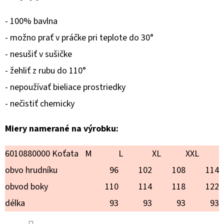
GINKGO
€18,90
- 100% bavlna
- možno prať v práčke pri teplote do 30°
- nesušiť v sušičke
- žehliť z rubu do 110°
- nepoužívať bieliace prostriedky
- nečistiť chemicky
Miery namerané na výrobku:
6010880000 Koťata
M
L
XL
XXL
obvo hrudníku
96
102
108
114
obvod boky
110
114
118
122
délka
93
93
93
93