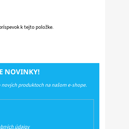
príspevok k tejto položke.
E NOVINKY!
 o nových produktoch na našom e-shope.
bných údajov