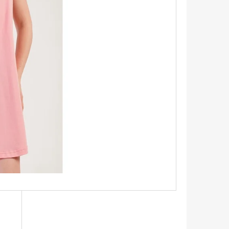
ŠEĽA S KRÁTKYM