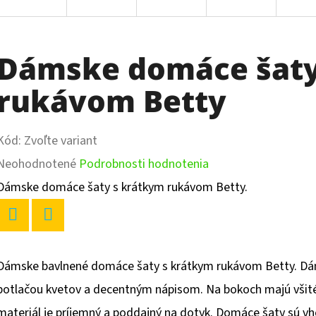
Dámske domáce šaty
rukávom Betty
Kód:
Zvoľte variant
Priemerné
Neohodnotené
Podrobnosti hodnotenia
hodnotenie
Dámske domáce šaty s krátkym rukávom Betty.
produktu
je
Twitter
Facebook
0,0
Dámske bavlnené domáce šaty s krátkym rukávom Betty. Dá
z
potlačou kvetov a decentným nápisom. Na bokoch majú všit
5
materiál je príjemný a poddajný na dotyk. Domáce šaty sú vho