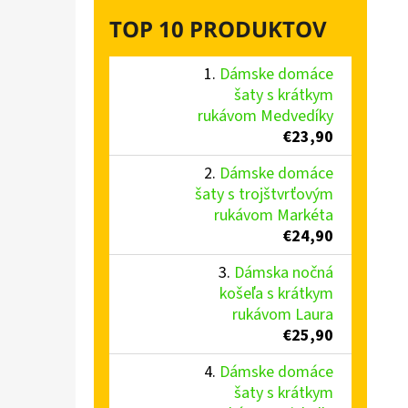
TOP 10 PRODUKTOV
Dámske domáce
šaty s krátkym
rukávom Medvedíky
€23,90
Dámske domáce
šaty s trojštvrťovým
rukávom Markéta
€24,90
Dámska nočná
košeľa s krátkym
rukávom Laura
€25,90
Dámske domáce
šaty s krátkym