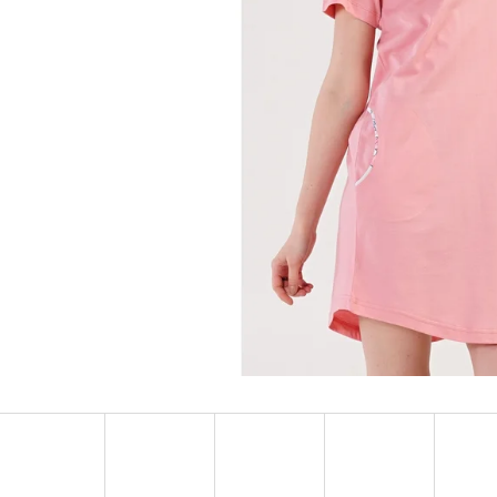
DÁMSKE DOMÁCE ŠATY S TROJŠTVRŤOVÝM
DÁMSKA NOČNÁ KO
RUKÁVOM MARKÉTA
RUKÁVOM LAURA
€24,90
€25,90