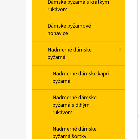
E
Dámske pyžamá s krátkym
L
rukávom
DÁMSKE DOMÁCE ŠATY S KRÁTKYM RUKÁVOM
Dámske pyžamové
MEDVEDÍKY
nohavice
€23,90
Nadmerné dámske
pyžamá
Nadmerné dámske kapri
pyžamá
Nadmerné dámske
pyžamá s dlhým
rukávom
Nadmerné dámske
pyžamá šortky