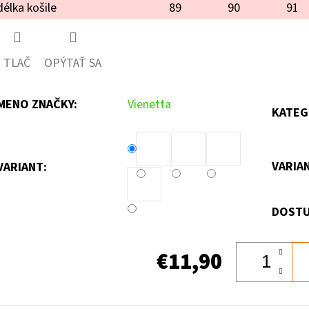
délka košile
89
90
91
TLAČ
OPÝTAŤ SA
MENO ZNAČKY
:
Vienetta
KATEG
VARIA
VARIANT:
DOSTU
€11,90