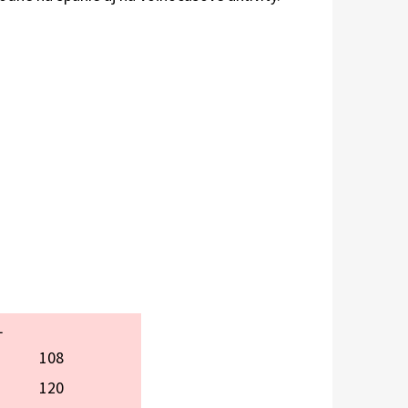
L
108
120