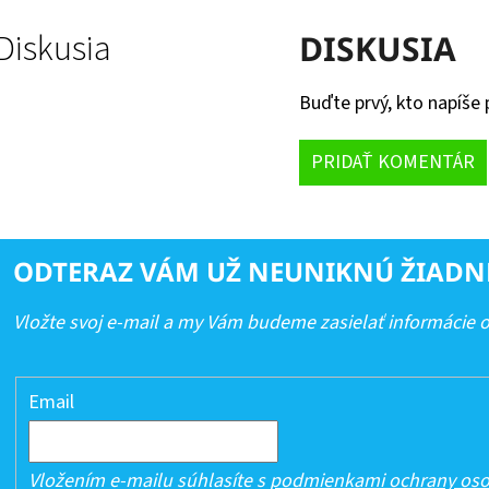
Diskusia
DISKUSIA
Buďte prvý, kto napíše 
PRIDAŤ KOMENTÁR
ODTERAZ VÁM UŽ NEUNIKNÚ ŽIADN
Vložte svoj e-mail a my Vám budeme zasielať informácie
Email
Vložením e-mailu súhlasíte s
podmienkami ochrany oso