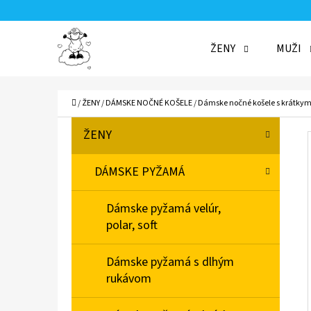
K
Prejsť
O
Späť
Späť
na
ŽENY
MUŽI
Š
do
do
obsah
Í
obchodu
obchodu
ČO
K
Domov
/
ŽENY
/
DÁMSKE NOČNÉ KOŠELE
/
Dámske nočné košele s krátky
B
K
Preskočiť
ŽENY
A
O
kategórie
T
Č
DÁMSKE PYŽAMÁ
E
N
G
Dámske pyžamá velúr,
Ó
Ý
polar, soft
R
P
I
A
Dámske pyžamá s dlhým
E
rukávom
N