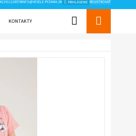
421911128578
INFO@VESELE-PYZAMA.SK
REGISTROVAŤ
PRIHLÁSENIE
Hľadať
Nákup
KONTAKTY
ZNAČKY
košík
Nasledujúce