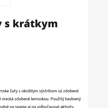
 s krátkym
mske šaty s okrúhlym výstrihom sú zdobené
é vrecká zdobené lemovkou. Použitý bavlnený
dné na spanie aj na voľnočasové aktivity.