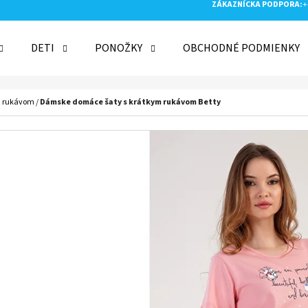
ZÁKAZNÍCKA PODPORA:
+
DETI
PONOŽKY
OBCHODNÉ PODMIENKY
 POTREBUJETE NÁJSŤ?
m rukávom
/
Dámske domáce šaty s krátkym rukávom Betty
HĽADAŤ
ODPORÚČAME