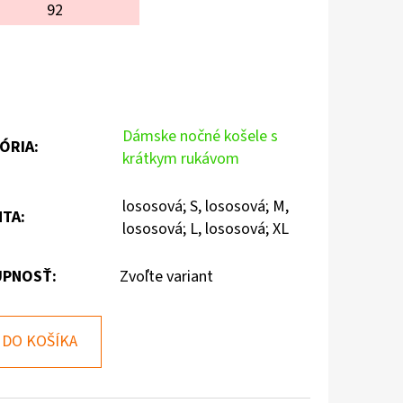
92
Dámske nočné košele s
ÓRIA
:
krátkym rukávom
lososová; S, lososová; M,
NTA
:
lososová; L, lososová; XL
PNOSŤ:
Zvoľte variant
DO KOŠÍKA