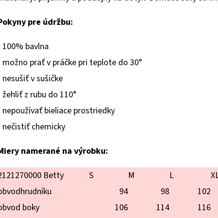
hviezdičiek.
Pokyny pre údržbu:
- 100% bavlna
- možno prať v práčke pri teplote do 30°
- nesušiť v sušičke
- žehliť z rubu do 110°
- nepoužívať bieliace prostriedky
- nečistiť chemicky
Miery namerané na výrobku:
2121270000 Betty
S
M
L
X
obvodhrudníku
94
98
102
obvod boky
106
114
116