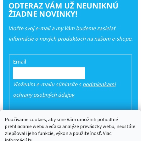
ODTERAZ VÁM UŽ NEUNIKNÚ
ŽIADNE NOVINKY!
Vložte svoj e-mail a my Vám budeme zasielať
informácie o nových produktoch na našom e-shope.
Email
Vložením e-mailu súhlasíte s
podmienkami
ochrany osobných údajov
PRIHLÁSIŤ SA
Používame cookies, aby sme Vám umožnili pohodlné
prehliadanie webu a vďaka analýze prevádzky webu, neustále
zlepšovali jeho funkcie, výkon a použiteľnosť. Viac
informácií
tu
.