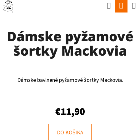
K
Hľadať
Nák
Prejsť
O
Späť
Späť
na
koší
Š
obsah
Dámske pyžamové
Í
Č
K
šortky Mackovia
O
P
O
T
Dámske bavlnené pyžamové šortky Mackovia.
R
E
€11,90
B
U
J
DO KOŠÍKA