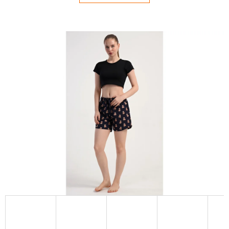
E
T
E
N
Á
J
S
Ť
?
HĽADAŤ