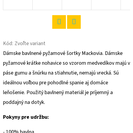
O
D
P
Twitter
Facebook
O
R
Kód:
Zvoľte variant
Ú
Dámske bavlnené pyžamové šortky Mackovia. Dámske
Č
pyžamové krátke nohavice so vzorom medvedíkov majú v
A
páse gumu a šnúrku na stiahnutie, nemajú vrecká. Sú
M
E
ideálnou voľbou pre pohodlné spanie aj domáce
leňošenie. Použitý bavlnený materiál je príjemný a
poddajný na dotyk.
DÁMSKE
DOMÁCE
ŠATY
Pokyny pre udržbu:
S
KRÁTKYM
RUKÁVOM
- 100% bavlna