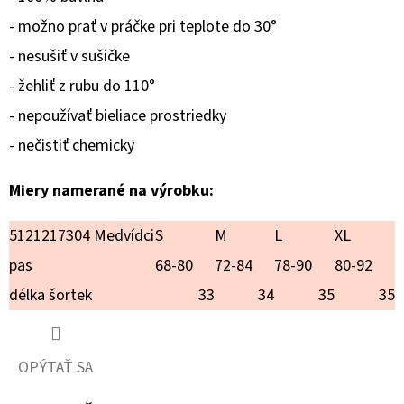
TOY
PUDEL
- možno prať v práčke pri teplote do 30°
€18,90
- nesušiť v sušičke
- žehliť z rubu do 110°
- nepoužívať bieliace prostriedky
- nečistiť chemicky
Miery namerané na výrobku:
5121217304 Medvídci
S
M
L
XL
pas
68-80
72-84
78-90
80-92
délka šortek
33
34
35
35
OPÝTAŤ SA