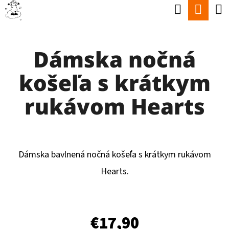
K
Hľadať
Nák
Prejsť
O
Späť
Späť
na
koší
Š
obsah
Dámska nočná
Í
Č
K
košeľa s krátkym
O
P
rukávom Hearts
O
T
R
Dámska bavlnená nočná košeľa s krátkym rukávom
E
Hearts.
B
U
J
€17,90