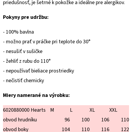
TOY
priedušnosť, je šetrné k pokožke a ideálne pre alergikov.
PUDEL
€18,90
Pokyny pre udržbu:
- 100% bavlna
- možno prať v práčke pri teplote do 30°
- nesušiť v sušičke
- žehliť z rubu do 110°
- nepoužívať bieliace prostriedky
- nečistiť chemicky
Miery namerané na výrobku:
6020880000 Hearts
M
L
XL
XXL
obvod hrudníku
96
100
106
110
obvod boky
104
110
116
122