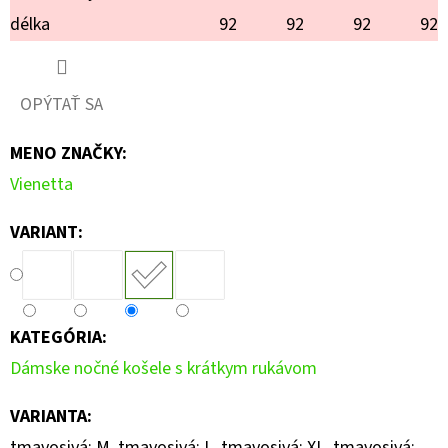
délka
92
92
92
92
OPÝTAŤ SA
MENO ZNAČKY
:
Vienetta
VARIANT:
KATEGÓRIA
:
Dámske nočné košele s krátkym rukávom
VARIANTA
:
tmavosivá; M, tmavosivá; L, tmavosivá; XL, tmavosivá;