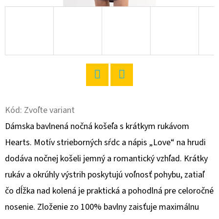
O
D
P
O
R
Ú
Twitter
Facebook
Č
A
Kód:
Zvoľte variant
M
Dámska bavlnená nočná košeľa s krátkym rukávom
E
Hearts. Motív strieborných sŕdc a nápis „Love“ na hrudi
dodáva nočnej košeli jemný a romantický vzhľad. Krátky
DÁMSKE
rukáv a okrúhly výstrih poskytujú voľnosť pohybu, zatiaľ
DOMÁCE
ŠATY
čo dĺžka nad kolená je praktická a pohodlná pre celoročné
S
KRÁTKYM
nosenie. Zloženie zo 100% bavlny zaisťuje maximálnu
RUKÁVOM