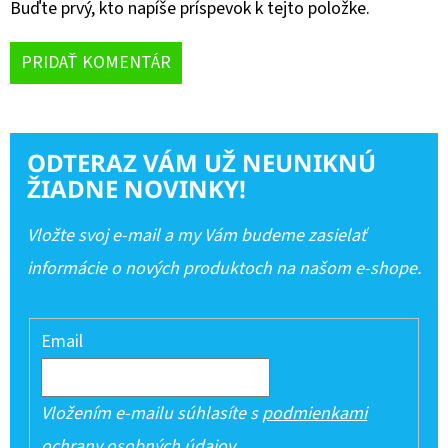
Buďte prvý, kto napíše príspevok k tejto položke.
PRIDAŤ KOMENTÁR
ODTERAZ VÁM UŽ NEUNIKNÚ
ŽIADNE NOVINKY!
Vložte svoj e-mail a my Vám budeme zasielať
informácie o nových produktoch na našom e-shope.
Email
Vložením e-mailu súhlasíte s
podmienkami
ochrany osobných údajov