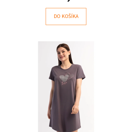
E
T
DO KOŠÍKA
E
N
Á
J
S
Ť
?
HĽADAŤ