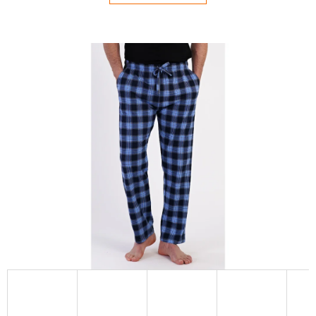
E
T
E
N
Á
J
S
Ť
?
HĽADAŤ