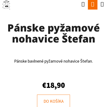
K
Hľadať
Nák
Prejsť
O
Späť
Späť
na
koší
Š
obsah
Pánske pyžamové
Í
Č
K
nohavice Štefan
O
P
O
T
Pánske bavlnené pyžamové nohavice Štefan.
R
E
€18,90
B
U
J
DO KOŠÍKA