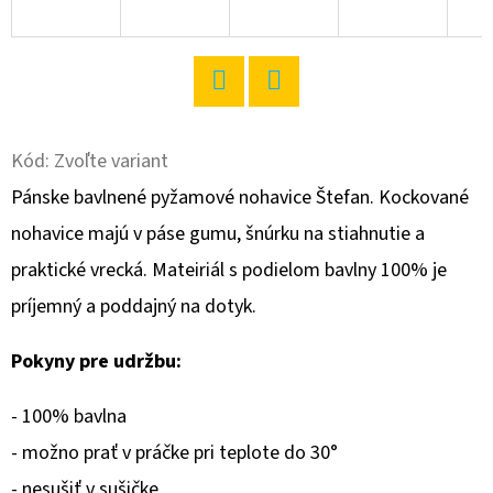
O
D
P
Twitter
Facebook
O
R
Kód:
Zvoľte variant
Ú
Pánske bavlnené pyžamové nohavice Štefan. Kockované
Č
nohavice majú v páse gumu, šnúrku na stiahnutie a
A
praktické vrecká. Mateiriál s podielom bavlny 100% je
M
E
príjemný a poddajný na dotyk.
Pokyny pre udržbu:
DÁMSKE
DOMÁCE
- 100% bavlna
ŠATY
S
- možno prať v práčke pri teplote do 30°
DLHÝM
RUKÁVOM
- nesušiť v sušičke