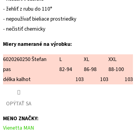
VIANOCE
- žehliť z rubu do 110°
€20,90
- nepoužívať bieliace prostriedky
- nečistiť chemicky
Miery namerané na výrobku:
6020260250 Štefan
L
XL
XXL
pas
82-94
86-98
88-100
délka kalhot
103
103
103
OPÝTAŤ SA
MENO ZNAČKY
:
Vienetta MAN