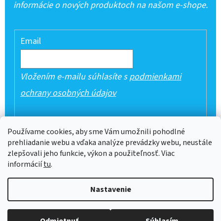
informácie o nových produktoch na našom e-shope.
Email
Vložením e-mailu súhlasíte s
podmienkami
ochrany osobných údajov
PRIHLÁSIŤ SA
Používame cookies, aby sme Vám umožnili pohodlné
prehliadanie webu a vďaka analýze prevádzky webu, neustále
zlepšovali jeho funkcie, výkon a použiteľnosť. Viac
informácií
tu
.
Z
Nastavenie
Á
Vytvoril Shoptet
P
Copyright 2026
Veselé pyžamá
. Všetky práva vyhradené.