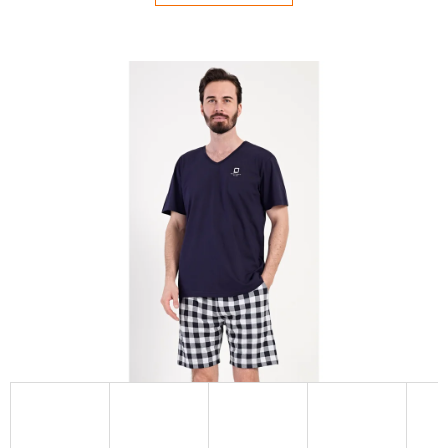
E
T
E
N
Á
J
S
Ť
?
HĽADAŤ