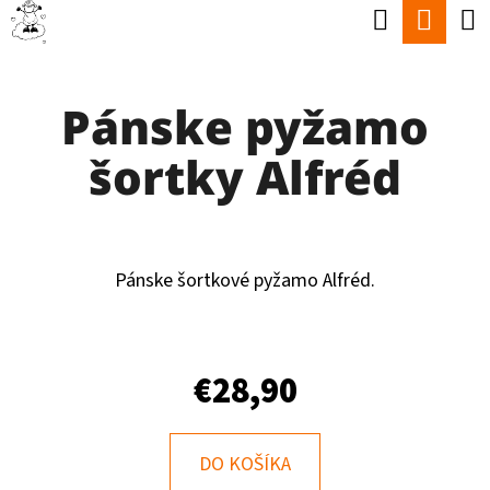
K
Hľadať
Nák
Prejsť
O
Späť
Späť
na
koší
Š
obsah
Pánske pyžamo
Í
Č
K
šortky Alfréd
O
P
O
T
Pánske šortkové pyžamo Alfréd.
R
E
€28,90
B
U
J
DO KOŠÍKA