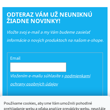
ODTERAZ VÁM UŽ NEUNIKNÚ
ŽIADNE NOVINKY!
Vložte svoj e-mail a my Vám budeme zasielať
informácie o nových produktoch na našom e-shope.
Email
Vložením e-mailu súhlasíte s
podmienkami
ochrany osobných údajov
PRIHLÁSIŤ SA
Používame cookies, aby sme Vám umožnili pohodlné
prehliadanie webu a vďaka analýze prevádzky webu, neustále