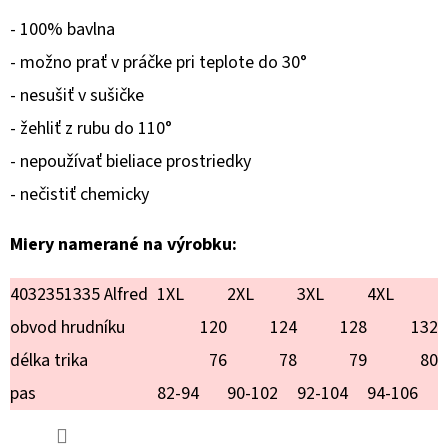
MARKÉTA
- 100% bavlna
€24,90
- možno prať v práčke pri teplote do 30°
- nesušiť v sušičke
- žehliť z rubu do 110°
- nepoužívať bieliace prostriedky
- nečistiť chemicky
Miery namerané na výrobku:
4032351335 Alfred
1XL
2XL
3XL
4XL
obvod hrudníku
120
124
128
132
délka trika
76
78
79
80
pas
82-94
90-102
92-104
94-106