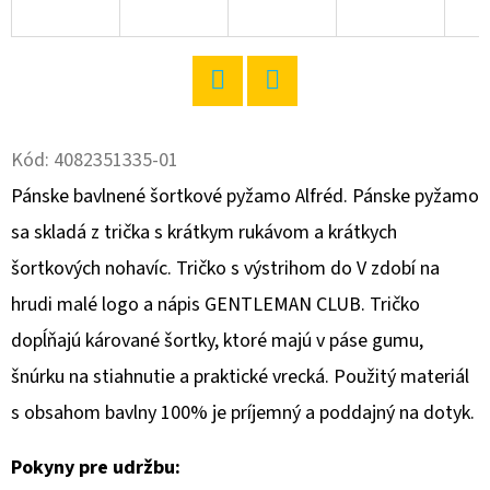
O
D
P
Twitter
Facebook
O
R
Kód:
4082351335-01
Ú
Pánske bavlnené šortkové pyžamo Alfréd. Pánske pyžamo
Č
sa skladá z trička s krátkym rukávom a krátkych
A
šortkových nohavíc. Tričko s výstrihom do V zdobí na
M
E
hrudi malé logo a nápis GENTLEMAN CLUB. Tričko
dopĺňajú kárované šortky, ktoré majú v páse gumu,
šnúrku na stiahnutie a praktické vrecká. Použitý materiál
DÁMSKE
DOMÁCE
s obsahom bavlny 100% je príjemný a poddajný na dotyk.
ŠATY
S
TROJŠTVRŤOVÝM
Pokyny pre udržbu:
RUKÁVOM