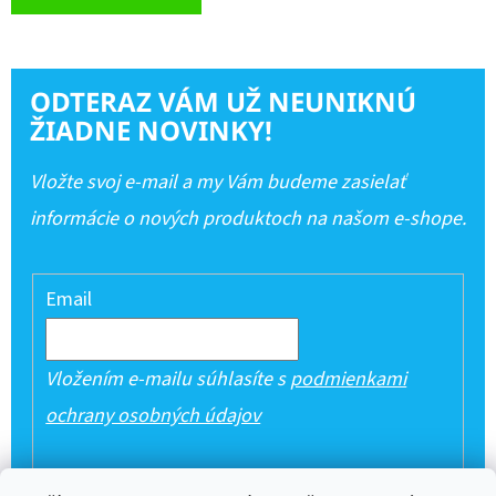
ODTERAZ VÁM UŽ NEUNIKNÚ
ŽIADNE NOVINKY!
Vložte svoj e-mail a my Vám budeme zasielať
informácie o nových produktoch na našom e-shope.
Email
Vložením e-mailu súhlasíte s
podmienkami
ochrany osobných údajov