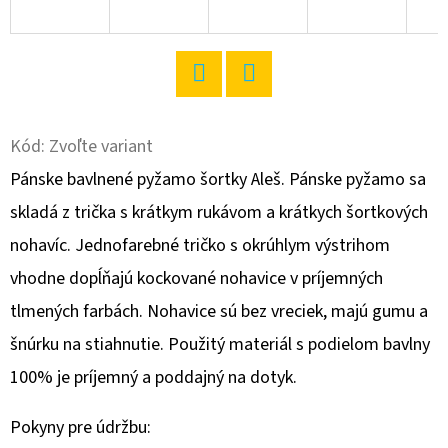
O
D
P
Twitter
Facebook
O
R
Kód:
Zvoľte variant
Ú
Pánske bavlnené pyžamo šortky Aleš. Pánske pyžamo sa
Č
skladá z trička s krátkym rukávom a krátkych šortkových
A
nohavíc. Jednofarebné tričko s okrúhlym výstrihom
M
E
vhodne dopĺňajú kockované nohavice v príjemných
tlmených farbách. Nohavice sú bez vreciek, majú gumu a
šnúrku na stiahnutie. Použitý materiál s podielom bavlny
DÁMSKE
DOMÁCE
100% je príjemný a poddajný na dotyk.
ŠATY
S
KRÁTKYM
Pokyny pre údržbu:
RUKÁVOM