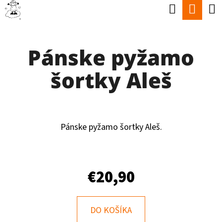
K
Hľadať
Nák
Prejsť
O
Späť
Späť
na
koší
Š
obsah
Pánske pyžamo
Í
Č
K
šortky Aleš
O
P
O
T
Pánske pyžamo šortky Aleš.
R
E
€20,90
B
U
J
DO KOŠÍKA