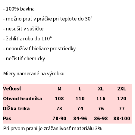
GINKGO
BILOBA
- 100% bavlna
€21,90
- možno prať v práčke pri teplote do 30°
- nesušiť v sušičke
- žehliť z rubu do 110°
- nepoužívať bieliace prostriedky
- nečistiť chemicky
Miery
namerané
na výrobku:
Veľkosť
M
L
XL
2XL
Obvod hrudníka
108
110
116
120
Dĺžka trika
73
74
76
77
Pas
78-90
84-96
86-98
88-100
Pri prvom praní je zrážanlivosť materiálu 3%.