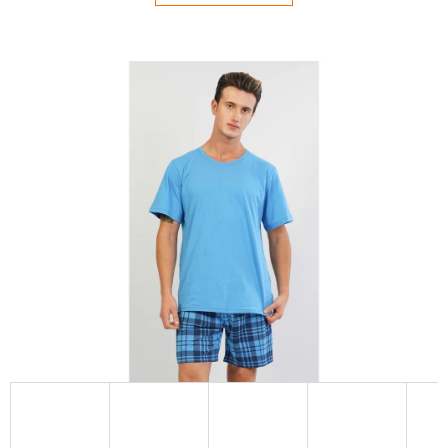
E
T
E
N
Á
J
S
Ť
?
HĽADAŤ