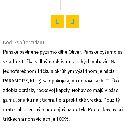
O
D
P
Twitter
Facebook
O
R
Kód:
Zvoľte variant
Ú
Pánske bavlnené pyžamo dlhé Oliver. Pánske pyžamo sa
Č
skladá z trička s dlhým rukávom a dlhých nohavíc. Na
A
jednofarebnom tričku s okrúhlym výstrihom je nápis
M
E
PARAMORE, ktorý sa opakuje aj na nohaviciach. Tričko
zdobia obrázky rockovej kapely. Nohavice majú v páse
gumu, šnúrku na stiahnutie a praktické vrecká. Použitý
DÁMSKE
DOMÁCE
materiál je jemný a poddajný na dotyk. Podiel bavlny pri
ŠATY
S
tričkách a nohaviciach je 100%.
KRÁTKYM
RUKÁVOM