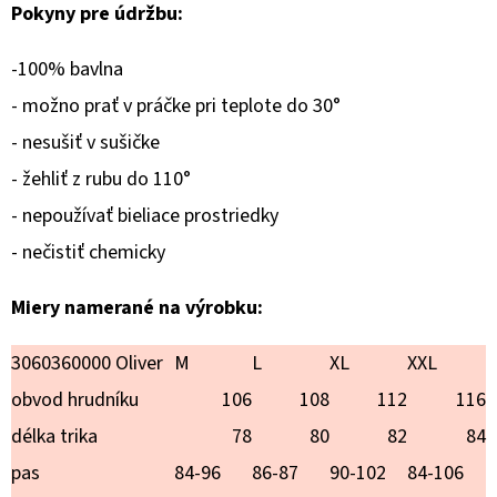
GINKGO
Pokyny pre údržbu:
€18,90
-100% bavlna
- možno prať v práčke pri teplote do 30°
- nesušiť v sušičke
- žehliť z rubu do 110°
- nepoužívať bieliace prostriedky
- nečistiť chemicky
Miery namerané na výrobku:
3060360000 Oliver
M
L
XL
XXL
obvod hrudníku
106
108
112
116
délka trika
78
80
82
84
pas
84-96
86-87
90-102
84-106