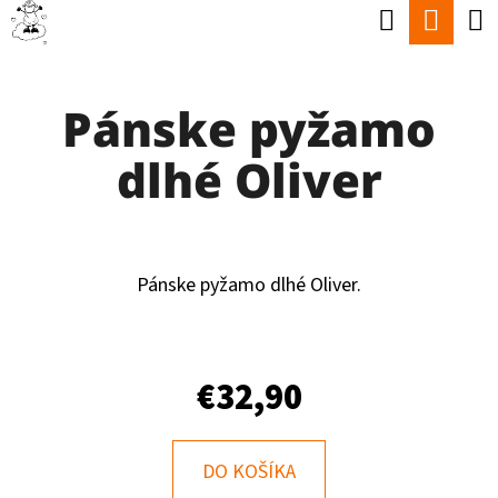
K
Hľadať
Nák
Prejsť
O
Späť
Späť
na
koší
Š
obsah
Pánske pyžamo
Í
Č
K
dlhé Oliver
O
P
O
T
Pánske pyžamo dlhé Oliver.
R
E
€32,90
B
U
J
DO KOŠÍKA