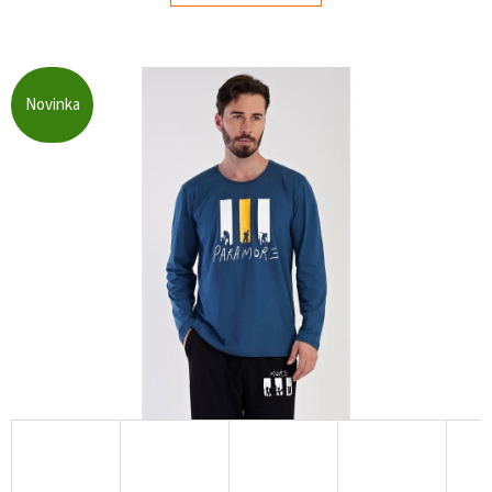
E
T
E
Novinka
N
Á
J
S
Ť
?
HĽADAŤ