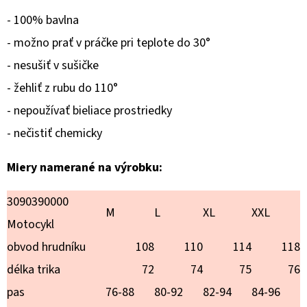
LAURA
- 100% bavlna
€25,90
- možno prať v práčke pri teplote do 30°
- nesušiť v sušičke
- žehliť z rubu do 110°
- nepoužívať bieliace prostriedky
- nečistiť chemicky
Miery namerané na výrobku:
3090390000
M
L
XL
XXL
Motocykl
obvod hrudníku
108
110
114
118
délka trika
72
74
75
76
pas
76-88
80-92
82-94
84-96