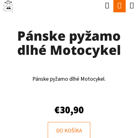
K
Hľadať
Nák
Prejsť
O
Späť
Späť
na
koší
Š
obsah
Pánske pyžamo
Í
Č
K
dlhé Motocykel
O
P
O
T
Pánske pyžamo dlhé Motocykel.
R
E
€30,90
B
U
J
DO KOŠÍKA