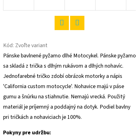
O
D
P
Twitter
Facebook
O
R
Kód:
Zvoľte variant
Ú
Pánske bavlnené pyžamo dlhé Motocykel. Pánske pyžamo
Č
sa skladá z trička s dlhým rukávom a dlhých nohavíc.
A
Jednofarebné tričko zdobí obrázok motorky a nápis
M
E
'California custom motocycle'. Nohavice majú v páse
gumu a šnúrku na stiahnutie. Nemajú vrecká. Použitý
materiál je príjemný a poddajný na dotyk. Podiel bavlny
DÁMSKA
NOČNÁ
pri tričkách a nohaviciach je 100%.
KOŠEĽA
S
KRÁTKYM
Pokyny pre udržbu:
RUKÁVOM