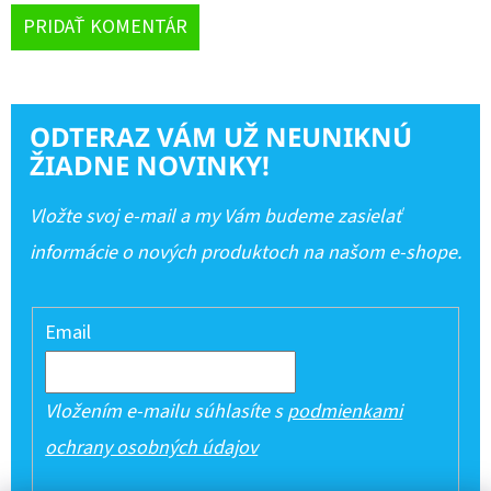
PRIDAŤ KOMENTÁR
ODTERAZ VÁM UŽ NEUNIKNÚ
ŽIADNE NOVINKY!
Vložte svoj e-mail a my Vám budeme zasielať
informácie o nových produktoch na našom e-shope.
Email
Vložením e-mailu súhlasíte s
podmienkami
ochrany osobných údajov