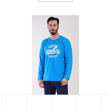
E
T
E
N
Á
J
S
Ť
?
HĽADAŤ