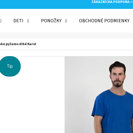
ZÁKAZNÍCKA PODPORA:
+
DETI
PONOŽKY
OBCHODNÉ PODMIENKY
 POTREBUJETE NÁJSŤ?
ske pyžamo dlhé Karol
HĽADAŤ
Tip
ODPORÚČAME