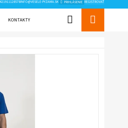
421911128578
INFO@VESELE-PYZAMA.SK
REGISTROVAŤ
PRIHLÁSENIE
Hľadať
Nákup
KONTAKTY
ZNAČKY
košík
Nasledujúce