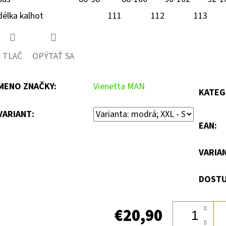
délka kalhot
111
112
113
TLAČ
OPÝTAŤ SA
MENO ZNAČKY
:
Vienetta MAN
KATEG
VARIANT:
EAN
:
VARIA
DOSTU
€20,90