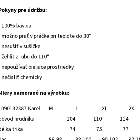
Pokyny pre údržbu:
-
100% bavlna
-
možno prať
v
práčke
pri
teplote
do
30
°
-
nesušiť
v
sušičke
-
žehliť
z
rubu
do
110
°
-
nepoužívať
bieliace prostriedky
-
nečistiť
chemicky
Miery namerané na výrobku:
1090132387 Karel
M
L
XL
2XL
obvod hrudníku
104
110
114
délka trika
74
75
77
pas
86-98
88-100
90-102
92-1