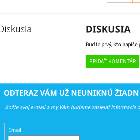
Diskusia
DISKUSIA
Buďte prvý, kto napíše 
PRIDAŤ KOMENTÁR
ODTERAZ VÁM UŽ NEUNIKNÚ ŽIADN
Vložte svoj e-mail a my Vám budeme zasielať informácie
Email