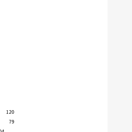
120
79
04