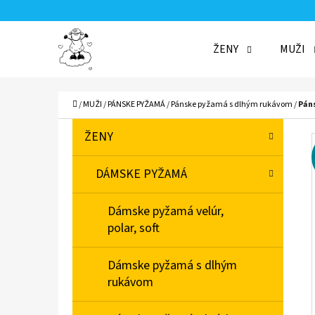
K
Prejsť
O
Späť
Späť
na
ŽENY
MUŽI
Š
do
do
obsah
Í
obchodu
obchodu
ČO
K
Domov
/
MUŽI
/
PÁNSKE PYŽAMÁ
/
Pánske pyžamá s dlhým rukávom
/
Pán
B
K
Preskočiť
ŽENY
A
O
kategórie
T
Č
DÁMSKE PYŽAMÁ
E
N
G
Dámske pyžamá velúr,
Ó
Ý
polar, soft
R
P
I
A
Dámske pyžamá s dlhým
E
rukávom
N