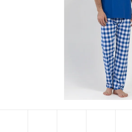
DÁMSKE DOMÁCE ŠATY S TROJŠTVRŤOVÝM
DÁMSKA NOČNÁ KO
RUKÁVOM MARKÉTA
RUKÁVOM LAURA
€24,90
€25,90