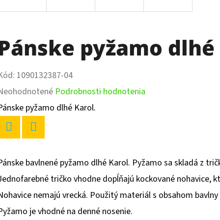
Pánske pyžamo dlhé 
Kód:
1090132387-04
Priemerné
Neohodnotené
Podrobnosti hodnotenia
hodnotenie
Pánske pyžamo dlhé Karol.
produktu
je
Twitter
Facebook
0,0
Pánske bavlnené pyžamo dlhé Karol. Pyžamo sa skladá z trič
z
Jednofarebné tričko vhodne dopĺňajú kockované nohavice, kt
5
Nohavice nemajú vrecká. Použitý materiál s obsahom bavlny 
hviezdičiek.
Pyžamo je vhodné na denné nosenie.