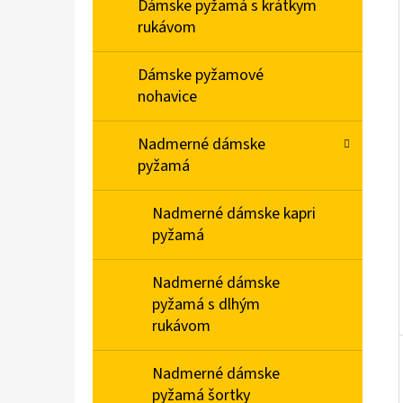
E
Dámske pyžamá s krátkym
L
rukávom
DÁMSKE DOMÁCE ŠATY S KRÁTKYM RUKÁVOM
Dámske pyžamové
MEDVEDÍKY
nohavice
€23,90
Nadmerné dámske
pyžamá
Nadmerné dámske kapri
pyžamá
Nadmerné dámske
pyžamá s dlhým
rukávom
Nadmerné dámske
pyžamá šortky