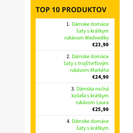
TOP 10 PRODUKTOV
Dámske domáce
šaty s krátkym
rukávom Medvedíky
€23,90
Dámske domáce
šaty s trojštvrťovým
rukávom Markéta
€24,90
Dámska nočná
košeľa s krátkym
rukávom Laura
€25,90
Dámske domáce
šaty s krátkym