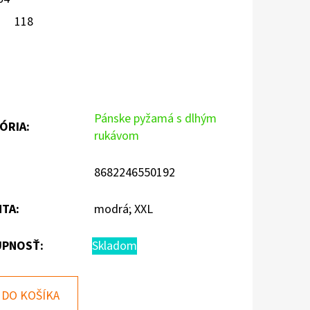
118
Pánske pyžamá s dlhým
ÓRIA
:
rukávom
8682246550192
NTA
:
modrá; XXL
PNOSŤ:
Skladom
DO KOŠÍKA