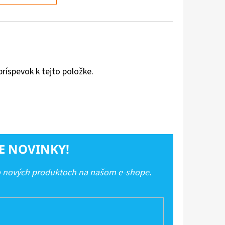
príspevok k tejto položke.
E NOVINKY!
 o nových produktoch na našom e-shope.