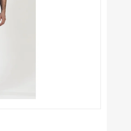
ŠEĽA S KRÁTKYM