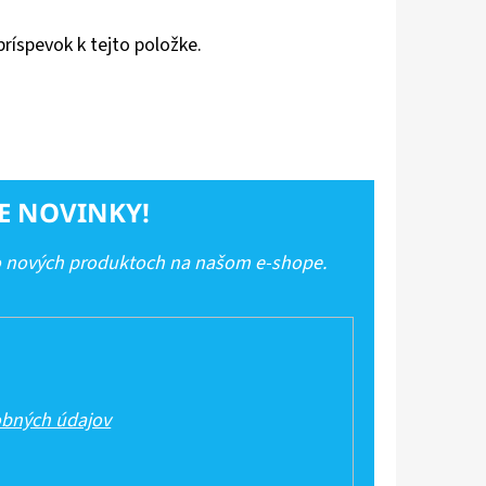
príspevok k tejto položke.
E NOVINKY!
 o nových produktoch na našom e-shope.
bných údajov