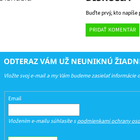
Buďte prvý, kto napíše 
PRIDAŤ KOMENTÁR
ODTERAZ VÁM UŽ NEUNIKNÚ ŽIADN
Vložte svoj e-mail a my Vám budeme zasielať informácie
Email
Vložením e-mailu súhlasíte s
podmienkami ochrany oso