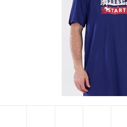
PÁNSKA NOČNÁ KOŠEĽA S KRÁTKYM
PÁNSKA NOČNÁ KO
RUKÁVOM ADRIEN
RUKÁVOM MÉĎA NA 
€20,90
€20,90