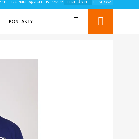
421911128578
INFO@VESELE-PYZAMA.SK
REGISTROVAŤ
PRIHLÁSENIE
Hľadať
Nákup
KONTAKTY
ZNAČKY
košík
Nasledujúce