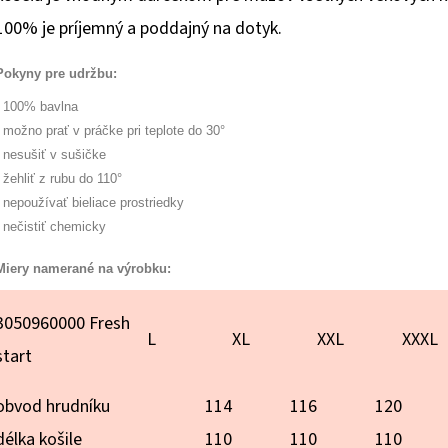
hviezdičiek.
100% je príjemný a poddajný na dotyk.
Pokyny pre udržbu:
- 100% bavlna
- možno prať v práčke pri teplote do 30°
- nesušiť v sušičke
- žehliť z rubu do 110°
- nepoužívať bieliace prostriedky
- nečistiť chemicky
Miery namerané na výrobku:
3050960000 Fresh
L
XL
XXL
XXXL
start
obvod hrudníku
114
116
120
délka košile
110
110
110