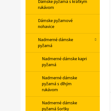
E
Dámske pyžamá s krátkym
L
rukávom
PÁNSKA NOČNÁ KOŠEĽA S KRÁTKYM
Dámske pyžamové
RUKÁVOM VIANOCE
nohavice
€20,90
Nadmerné dámske
pyžamá
Nadmerné dámske kapri
pyžamá
Nadmerné dámske
pyžamá s dlhým
rukávom
Nadmerné dámske
pyžamá šortky