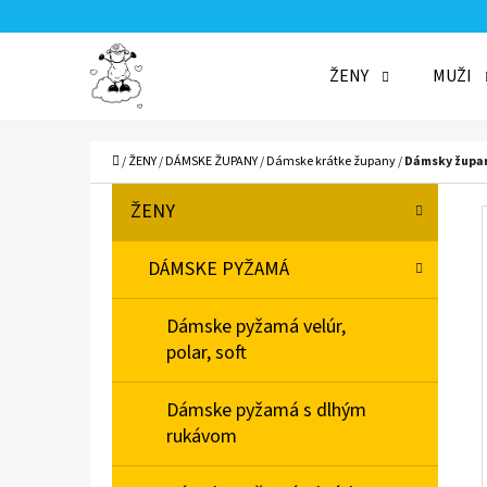
K
Prejsť
O
Späť
Späť
na
ŽENY
MUŽI
Š
do
do
obsah
Í
obchodu
obchodu
ČO
K
Domov
/
ŽENY
/
DÁMSKE ŽUPANY
/
Dámske krátke župany
/
Dámsky župan
B
K
Preskočiť
ŽENY
A
O
kategórie
T
Č
DÁMSKE PYŽAMÁ
E
N
G
Dámske pyžamá velúr,
Ó
Ý
polar, soft
R
P
I
A
Dámske pyžamá s dlhým
E
rukávom
N