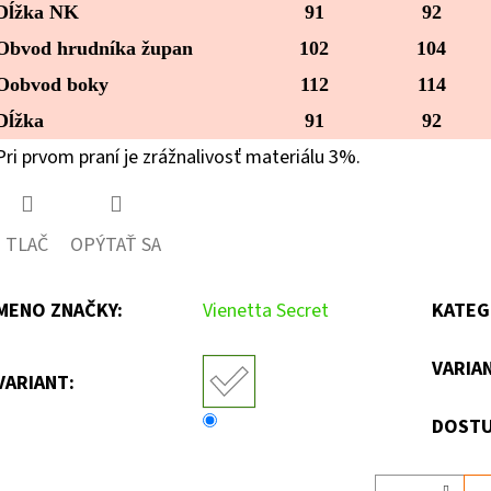
Dĺžka NK
91
92
Obvod hrudníka župan
102
104
Oobvod boky
112
114
Dĺžka
91
92
Pri prvom praní je zrážnalivosť materiálu 3%.
TLAČ
OPÝTAŤ SA
MENO ZNAČKY
:
Vienetta Secret
KATEG
VARIA
VARIANT:
DOSTU