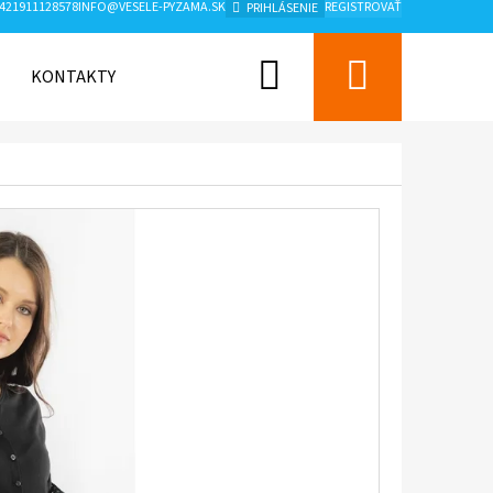
421911128578
INFO@VESELE-PYZAMA.SK
REGISTROVAŤ
PRIHLÁSENIE
Hľadať
Nákup
KONTAKTY
ZNAČKY
košík
Nasledujúce