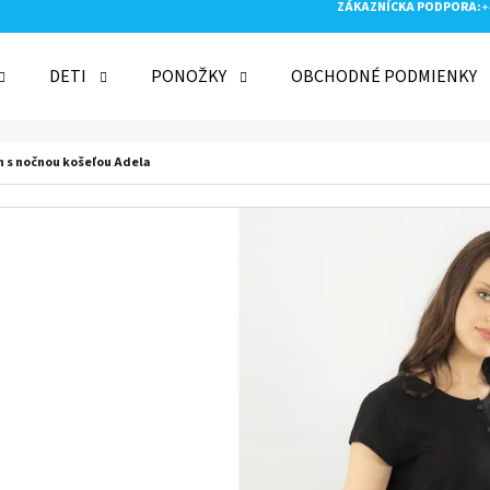
ZÁKAZNÍCKA PODPORA:
+
DETI
PONOŽKY
OBCHODNÉ PODMIENKY
 POTREBUJETE NÁJSŤ?
 s nočnou košeľou Adela
HĽADAŤ
ODPORÚČAME