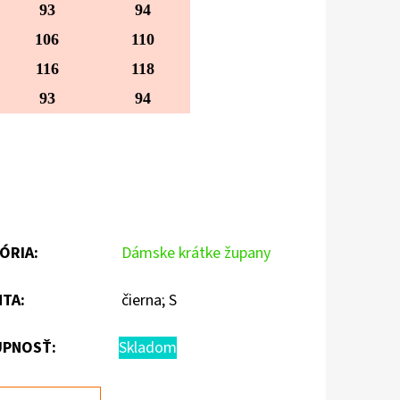
93
94
106
110
116
118
93
94
ÓRIA
:
Dámske krátke župany
NTA
:
čierna; S
PNOSŤ:
Skladom