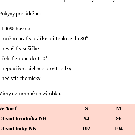
hviezdičiek.
Pokyny pre údržbu:
- 100% bavlna
- možno prať v práčke pri teplote do 30°
- nesušiť v sušičke
- žehliť z rubu do 110°
- nepoužívať bieliace prostriedky
- nečistiť chemicky
Miery
namerané
na výrobku:
Veľkosť
S
M
Obvod hrudníka NK
94
96
Obvod boky NK
102
104