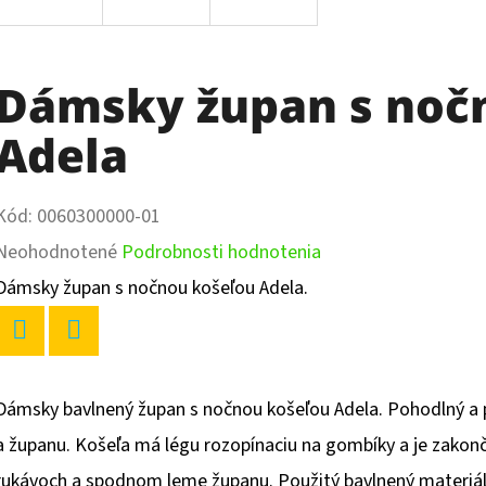
Dámsky župan s noč
Adela
Kód:
0060300000-01
Priemerné
Neohodnotené
Podrobnosti hodnotenia
hodnotenie
Dámsky župan s nočnou košeľou Adela.
produktu
je
Twitter
Facebook
0,0
Dámsky bavlnený župan s nočnou košeľou Adela. Pohodlný a p
z
a županu. Košeľa má légu rozopínaciu na gombíky a je zakonč
5
rukávoch a spodnom leme županu. Použitý bavlnený materiál 