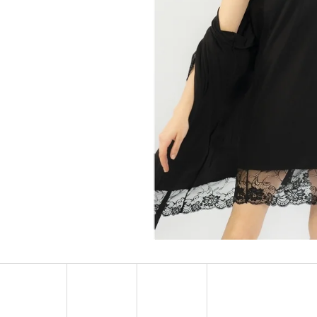
DÁMSKE DOMÁCE ŠATY S TROJŠTVRŤOVÝM
DÁMSKA NOČNÁ KO
RUKÁVOM MARKÉTA
RUKÁVOM LAURA
€24,90
€25,90