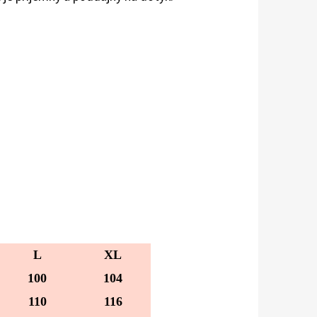
L
XL
100
104
110
116