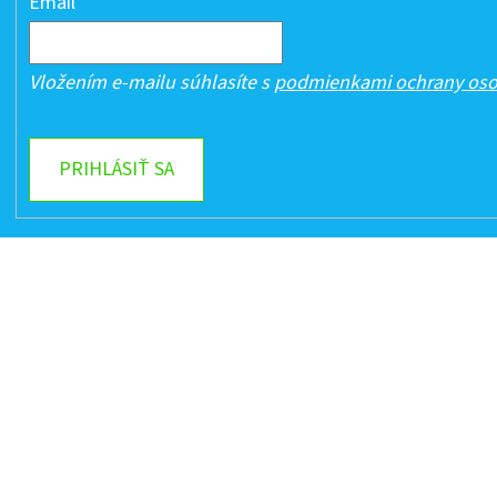
Email
Vložením e-mailu súhlasíte s
podmienkami ochrany oso
PRIHLÁSIŤ SA