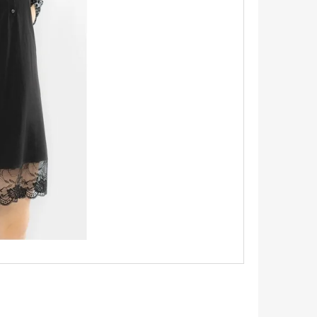
ŠEĽA S KRÁTKYM