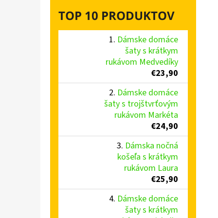
TOP 10 PRODUKTOV
Dámske domáce
šaty s krátkym
rukávom Medvedíky
€23,90
Dámske domáce
šaty s trojštvrťovým
rukávom Markéta
€24,90
Dámska nočná
košeľa s krátkym
rukávom Laura
€25,90
Dámske domáce
šaty s krátkym