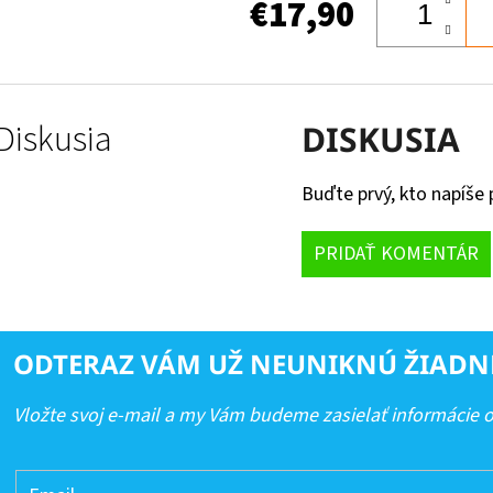
€17,90
Diskusia
DISKUSIA
Buďte prvý, kto napíše 
PRIDAŤ KOMENTÁR
ODTERAZ VÁM UŽ NEUNIKNÚ ŽIADN
Vložte svoj e-mail a my Vám budeme zasielať informácie