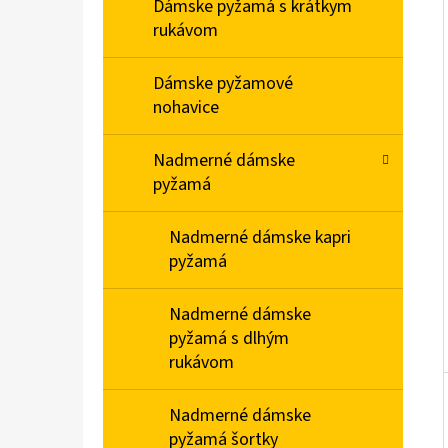
E
Dámske pyžamá s krátkym
L
rukávom
DÁMSKE DOMÁCE ŠATY S KRÁTKYM RUKÁVOM
Dámske pyžamové
MEDVEDÍKY
nohavice
€23,90
Nadmerné dámske
pyžamá
Nadmerné dámske kapri
pyžamá
Nadmerné dámske
pyžamá s dlhým
rukávom
Nadmerné dámske
pyžamá šortky