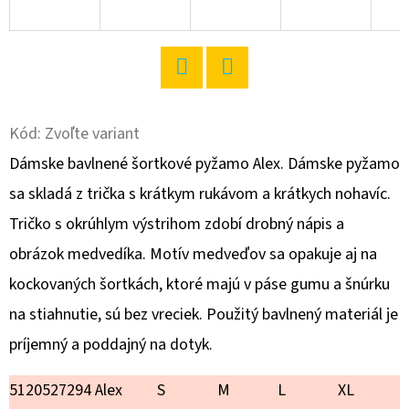
O
D
P
Twitter
Facebook
O
R
Kód:
Zvoľte variant
Ú
Dámske bavlnené šortkové pyžamo Alex. Dámske pyžamo
Č
sa skladá z trička s krátkym rukávom a krátkych nohavíc.
A
Tričko s okrúhlym výstrihom zdobí drobný nápis a
M
E
obrázok medvedíka. Motív medveďov sa opakuje aj na
kockovaných šortkách, ktoré majú v páse gumu a šnúrku
na stiahnutie, sú bez vreciek. Použitý bavlnený materiál je
DÁMSKE
DOMÁCE
príjemný a poddajný na dotyk.
ŠATY
S
DLHÝM
5120527294 Alex
S
M
L
XL
RUKÁVOM