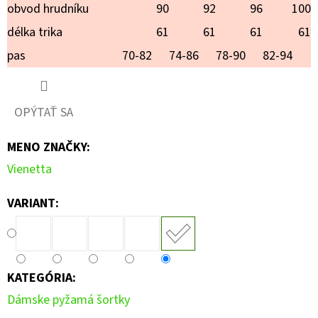
VIANOCE
obvod hrudníku
90
92
96
100
€20,90
délka trika
61
61
61
61
pas
70-82
74-86
78-90
82-94
OPÝTAŤ SA
MENO ZNAČKY
:
Vienetta
VARIANT:
KATEGÓRIA
:
Dámske pyžamá šortky