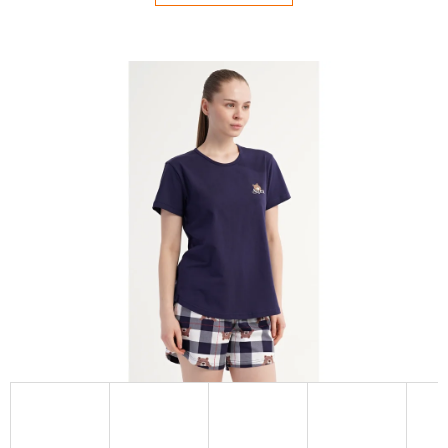
E
T
E
N
Á
J
S
Ť
?
HĽADAŤ