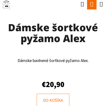
K
Hľadať
Nák
Prejsť
O
Späť
Späť
na
koší
Š
obsah
Dámske šortkové
Í
Č
K
pyžamo Alex
O
P
O
T
Dámske bavlnené šortkové pyžamo Alex.
R
E
€20,90
B
U
J
DO KOŠÍKA