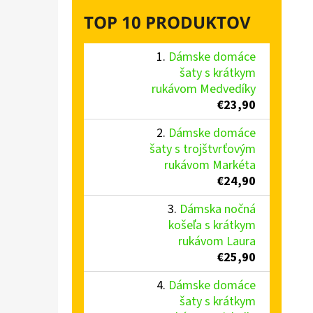
TOP 10 PRODUKTOV
Dámske domáce
šaty s krátkym
rukávom Medvedíky
€23,90
Dámske domáce
šaty s trojštvrťovým
rukávom Markéta
€24,90
Dámska nočná
košeľa s krátkym
rukávom Laura
€25,90
Dámske domáce
šaty s krátkym