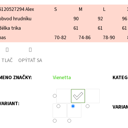
5120527294 Alex
S
M
L
obvod hrudníku
90
92
96
délka trika
61
61
61
pas
70-82
74-86
78-90
TLAČ
OPÝTAŤ SA
MENO ZNAČKY
:
Vienetta
KATEG
VARIANT:
VARIA