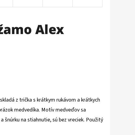
žamo Alex
ladá z trička s krátkym rukávom a krátkych
 obrázok medvedíka. Motív medveďov sa
 šnúrku na stiahnutie, sú bez vreciek. Použitý