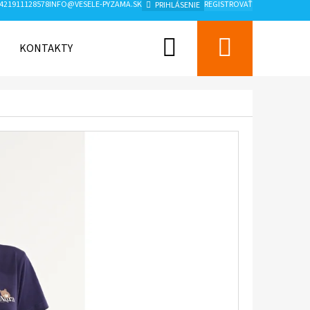
421911128578
INFO@VESELE-PYZAMA.SK
REGISTROVAŤ
PRIHLÁSENIE
Hľadať
Nákup
KONTAKTY
ZNAČKY
košík
Nasledujúce