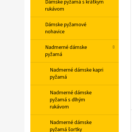
E
Dámske pyžamá s krátkym
L
rukávom
DÁMSKE DOMÁCE ŠATY S KRÁTKYM RUKÁVOM
Dámske pyžamové
MEDVEDÍKY
nohavice
€23,90
Nadmerné dámske
pyžamá
Nadmerné dámske kapri
pyžamá
Nadmerné dámske
pyžamá s dlhým
rukávom
Nadmerné dámske
pyžamá šortky