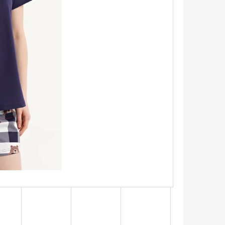
ŠEĽA S KRÁTKYM