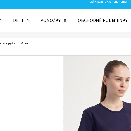
ZÁKAZNÍCKA PODPORA:
+
DETI
PONOŽKY
OBCHODNÉ PODMIENKY
 POTREBUJETE NÁJSŤ?
kové pyžamo Alex
HĽADAŤ
ODPORÚČAME