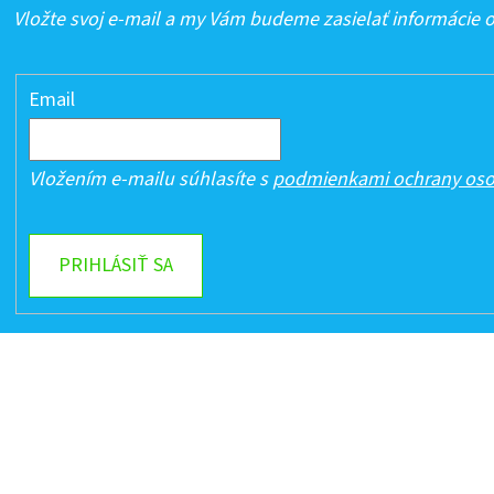
Vložte svoj e-mail a my Vám budeme zasielať informácie
Email
Vložením e-mailu súhlasíte s
podmienkami ochrany oso
PRIHLÁSIŤ SA