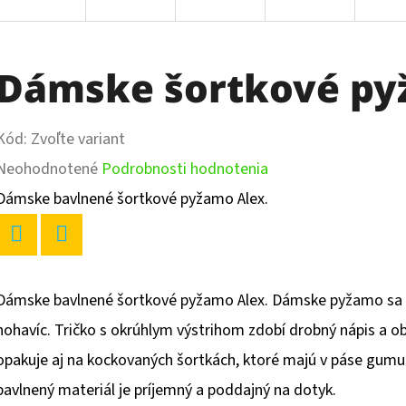
Dámske šortkové py
Kód:
Zvoľte variant
Priemerné
Neohodnotené
Podrobnosti hodnotenia
hodnotenie
Dámske bavlnené šortkové pyžamo Alex.
produktu
je
Twitter
Facebook
0,0
Dámske bavlnené šortkové pyžamo Alex. Dámske pyžamo sa sk
z
nohavíc. Tričko s okrúhlym výstrihom zdobí drobný nápis a
5
opakuje aj na kockovaných šortkách, ktoré majú v páse gumu a
hviezdičiek.
bavlnený materiál je príjemný a poddajný na dotyk.