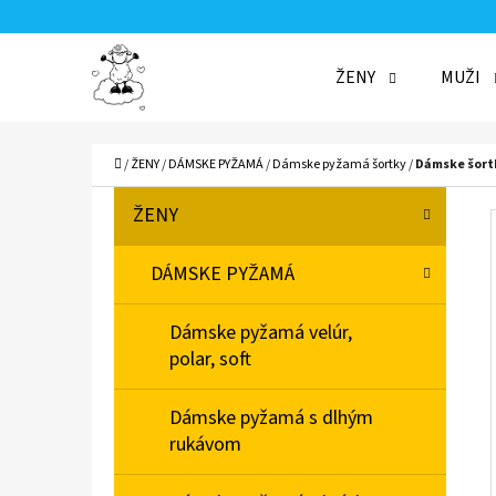
K
Prejsť
O
Späť
Späť
na
ŽENY
MUŽI
Š
do
do
obsah
Í
obchodu
obchodu
ČO
K
Domov
/
ŽENY
/
DÁMSKE PYŽAMÁ
/
Dámske pyžamá šortky
/
Dámske šort
B
K
Preskočiť
ŽENY
A
O
kategórie
T
Č
DÁMSKE PYŽAMÁ
E
N
G
Dámske pyžamá velúr,
Ó
Ý
polar, soft
R
P
I
A
Dámske pyžamá s dlhým
E
rukávom
N