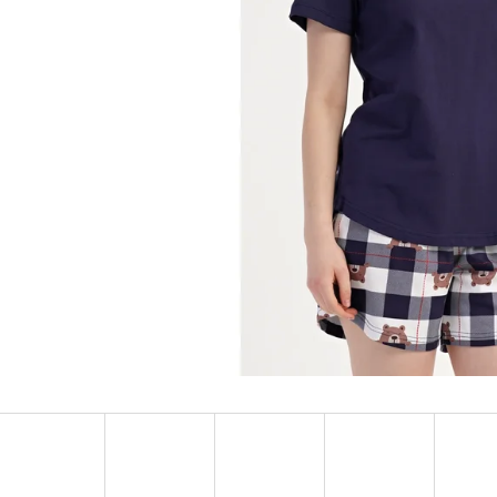
DÁMSKE DOMÁCE ŠATY S TROJŠTVRŤOVÝM
DÁMSKA NOČNÁ KO
RUKÁVOM MARKÉTA
RUKÁVOM LAURA
€24,90
€25,90