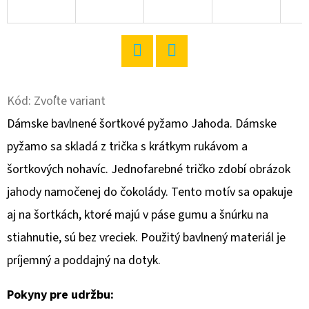
O
D
P
Twitter
Facebook
O
R
Kód:
Zvoľte variant
Ú
Dámske bavlnené šortkové pyžamo Jahoda. Dámske
Č
pyžamo sa skladá z trička s krátkym rukávom a
A
šortkových nohavíc. Jednofarebné tričko zdobí obrázok
M
E
jahody namočenej do čokolády. Tento motív sa opakuje
aj na šortkách, ktoré majú v páse gumu a šnúrku na
stiahnutie, sú bez vreciek. Použitý bavlnený materiál je
DÁMSKE
DOMÁCE
príjemný a poddajný na dotyk.
ŠATY
S
KRÁTKYM
Pokyny pre udržbu:
RUKÁVOM