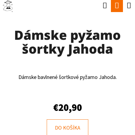
K
Hľadať
Nák
Prejsť
O
Späť
Späť
na
koší
Š
obsah
Dámske pyžamo
Í
Č
K
šortky Jahoda
O
P
O
T
Dámske bavlnené šortkové pyžamo Jahoda.
R
E
€20,90
B
U
J
DO KOŠÍKA