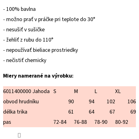
TOY
PUDEL
- 100% bavlna
€18,90
- možno prať v práčke pri teplote do 30°
- nesušiť v sušičke
- žehliť z rubu do 110°
- nepoužívať bieliace prostriedky
- nečistiť chemicky
Miery namerané na výrobku:
6011400000 Jahoda
S
M
L
XL
obvod hrudníku
90
94
102
106
délka trika
61
64
67
69
pas
72-84
76-88
78-90
80-92