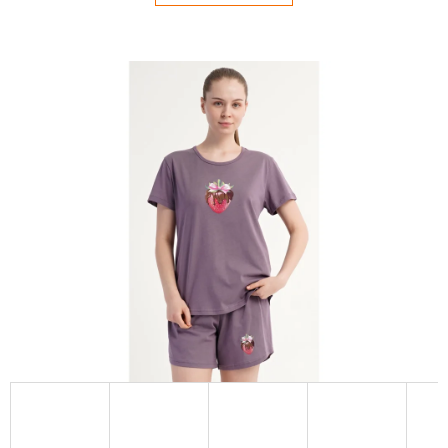
E
T
E
N
Á
J
S
Ť
?
HĽADAŤ