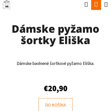
K
Hľadať
Nák
Prejsť
O
Späť
Späť
na
koší
Š
obsah
Dámske pyžamo
Í
Č
K
šortky Eliška
O
P
O
T
Dámske bavlnené šortkové pyžamo Eliška.
R
E
€20,90
B
U
J
DO KOŠÍKA