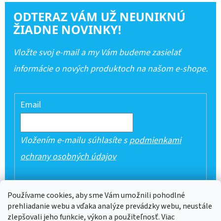
ODTERAZ VÁM UŽ NEUNIKNÚ
ŽIADNE NOVINKY!
Vložte svoj e-mail a my Vám budeme zasielať
informácie o nových produktoch na našom e-shope.
Email
Vložením e-mailu súhlasíte s
podmienkami
ochrany osobných údajov
PRIHLÁSIŤ SA
Používame cookies, aby sme Vám umožnili pohodlné
prehliadanie webu a vďaka analýze prevádzky webu, neustále
zlepšovali jeho funkcie, výkon a použiteľnosť. Viac