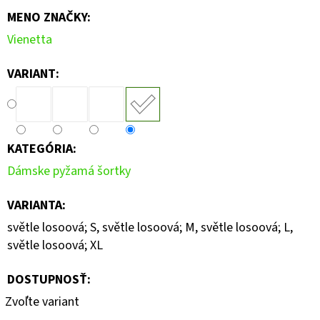
MENO ZNAČKY
:
Vienetta
VARIANT:
KATEGÓRIA
:
Dámske pyžamá šortky
VARIANTA
:
světle losoová; S, světle losoová; M, světle losoová; L,
světle losoová; XL
DOSTUPNOSŤ:
Zvoľte variant