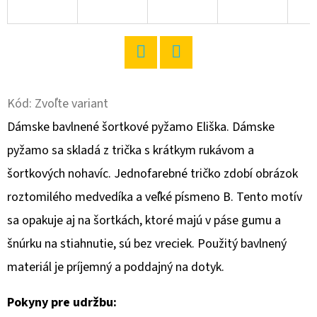
O
D
P
Twitter
Facebook
O
R
Kód:
Zvoľte variant
Ú
Dámske bavlnené šortkové pyžamo Eliška. Dámske
Č
pyžamo sa skladá z trička s krátkym rukávom a
A
šortkových nohavíc. Jednofarebné tričko zdobí obrázok
M
E
roztomilého medvedíka a veľké písmeno B. Tento motív
sa opakuje aj na šortkách, ktoré majú v páse gumu a
šnúrku na stiahnutie, sú bez vreciek. Použitý bavlnený
DÁMSKE
DOMÁCE
materiál je príjemný a poddajný na dotyk.
ŠATY
S
KRÁTKYM
Pokyny pre udržbu:
RUKÁVOM