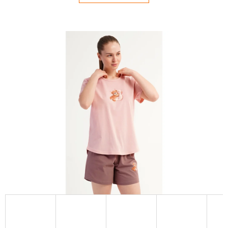
E
T
E
N
Á
J
S
Ť
?
HĽADAŤ