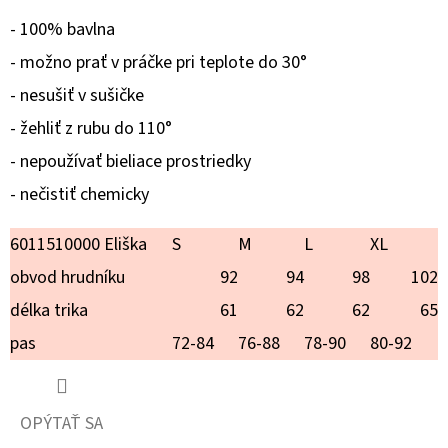
TOY
PUDEL
- 100% bavlna
€18,90
- možno prať v práčke pri teplote do 30°
- nesušiť v sušičke
- žehliť z rubu do 110°
- nepoužívať bieliace prostriedky
- nečistiť chemicky
6011510000 Eliška
S
M
L
XL
obvod hrudníku
92
94
98
102
délka trika
61
62
62
65
pas
72-84
76-88
78-90
80-92
OPÝTAŤ SA