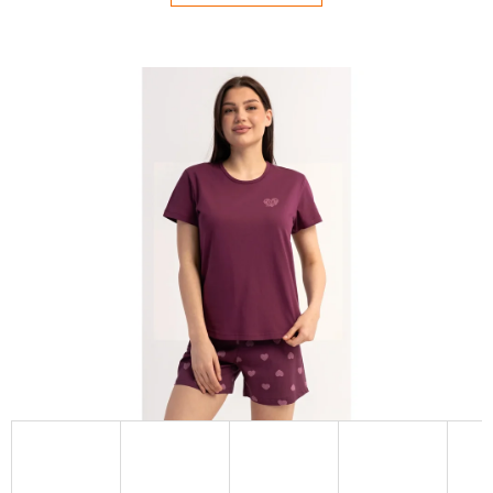
E
T
E
N
Á
J
S
Ť
?
HĽADAŤ