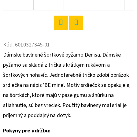
O
D
P
Twitter
Facebook
O
R
Kód:
6010327345-01
Ú
Dámske bavlnené šortkové pyžamo Denisa. Dámske
Č
pyžamo sa skladá z trička s krátkym rukávom a
A
šortkových nohavíc. Jednofarebné tričko zdobí obrázok
M
E
srdiečka na nápis 'BE mine'. Motív srdiečok sa opakuje aj
na šortkách, ktoré majú v páse gumu a šnúrku na
stiahnutie, sú bez vreciek. Použitý bavlnený materiál je
DÁMSKA
NOČNÁ
príjemný a poddajný na dotyk.
KOŠEĽA
S
KRÁTKYM
Pokyny pre udržbu:
RUKÁVOM