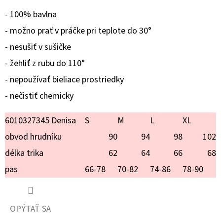
LAURA
- 100% bavlna
€25,90
- možno prať v práčke pri teplote do 30°
- nesušiť v sušičke
- žehliť z rubu do 110°
- nepoužívať bieliace prostriedky
- nečistiť chemicky
6010327345 Denisa
S
M
L
XL
obvod hrudníku
90
94
98
102
délka trika
62
64
66
68
pas
66-78
70-82
74-86
78-90
OPÝTAŤ SA