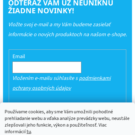
ODTERAZ VÁM UŽ NEUNIKNÚ
ŽIADNE NOVINKY!
Vložte svoj e-mail a my Vám budeme zasielať
informácie o nových produktoch na našom e-shope.
Email
Vložením e-mailu súhlasíte s
podmienkami
ochrany osobných údajov
PRIHLÁSIŤ SA
Používame cookies, aby sme Vám umožnili pohodlné
prehliadanie webu a vďaka analýze prevádzky webu, neustále
zlepšovali jeho funkcie, výkon a použiteľnosť. Viac
informácií
tu
.