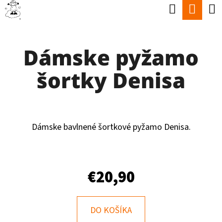
K
Hľadať
Nák
Prejsť
O
Späť
Späť
na
koší
Š
obsah
Dámske pyžamo
Í
Č
K
šortky Denisa
O
P
O
T
Dámske bavlnené šortkové pyžamo Denisa.
R
E
€20,90
B
U
J
DO KOŠÍKA