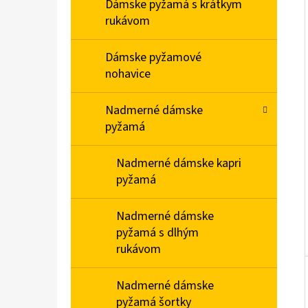
E
Dámske pyžamá s krátkym
L
rukávom
PÁNSKA NOČNÁ KOŠEĽA S KRÁTKYM
Dámske pyžamové
RUKÁVOM MÉĎA NA BICYKLI
nohavice
€20,90
Nadmerné dámske
pyžamá
Nadmerné dámske kapri
pyžamá
Nadmerné dámske
pyžamá s dlhým
rukávom
Nadmerné dámske
pyžamá šortky