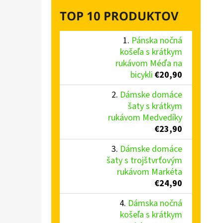
TOP 10 PRODUKTOV
Pánska nočná
košeľa s krátkym
rukávom Méďa na
bicykli
€20,90
Dámske domáce
šaty s krátkym
rukávom Medvedíky
€23,90
Dámske domáce
šaty s trojštvrťovým
rukávom Markéta
€24,90
Dámska nočná
košeľa s krátkym