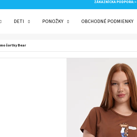
ZÁKAZNÍCKA PODPORA:
+
DETI
PONOŽKY
OBCHODNÉ PODMIENKY
 POTREBUJETE NÁJSŤ?
mo šortky Bear
HĽADAŤ
ODPORÚČAME