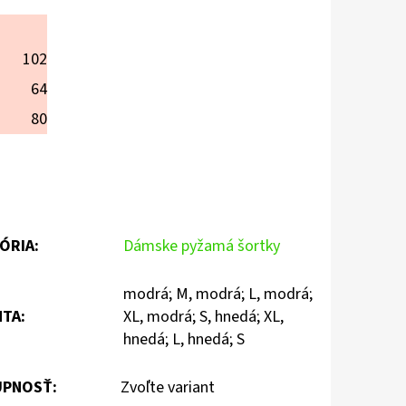
102
64
80
ÓRIA
:
Dámske pyžamá šortky
modrá; M, modrá; L, modrá;
NTA
:
XL, modrá; S, hnedá; XL,
hnedá; L, hnedá; S
PNOSŤ:
Zvoľte variant