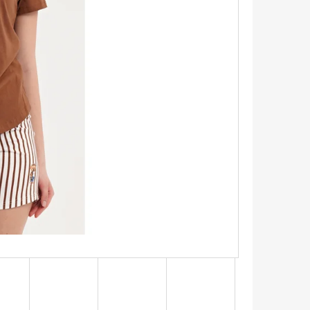
ŠATY S TROJŠTVRŤOVÝM
A