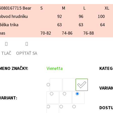
5080167715 Bear
S
M
L
XL
obvod hrudníku
92
96
100
délka trika
63
63
64
pas
70-82
74-86
76-88
TLAČ
OPÝTAŤ SA
MENO ZNAČKY
:
Vienetta
KATEG
VARIA
VARIANT:
DOSTU