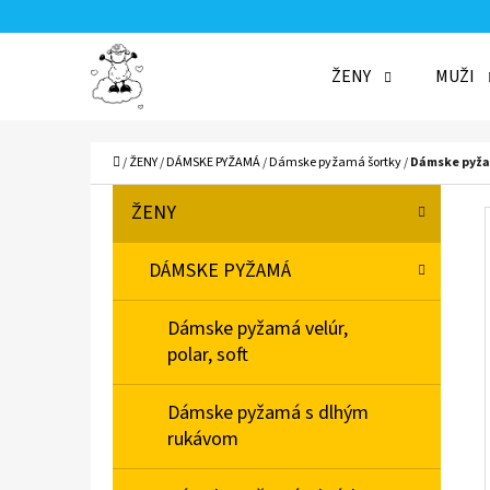
K
Prejsť
O
Späť
Späť
na
ŽENY
MUŽI
Š
do
do
obsah
Í
obchodu
obchodu
ČO
K
Domov
/
ŽENY
/
DÁMSKE PYŽAMÁ
/
Dámske pyžamá šortky
/
Dámske pyža
B
K
Preskočiť
ŽENY
A
O
kategórie
T
Č
DÁMSKE PYŽAMÁ
E
N
G
Dámske pyžamá velúr,
Ó
Ý
polar, soft
R
P
I
A
Dámske pyžamá s dlhým
E
rukávom
N