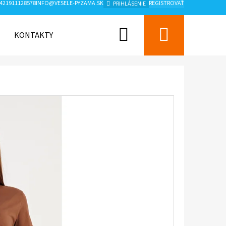
421911128578
INFO@VESELE-PYZAMA.SK
REGISTROVAŤ
PRIHLÁSENIE
Hľadať
Nákup
KONTAKTY
ZNAČKY
košík
Nasledujúce