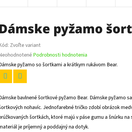
Dámske pyžamo šort
Kód:
Zvoľte variant
Priemerné
Neohodnotené
Podrobnosti hodnotenia
hodnotenie
Dámske pyžamo so šortkami a krátkym rukávom Bear.
produktu
je
Twitter
Facebook
0,0
Dámske bavlnené šortkové pyžamo Bear. Dámske pyžamo sa s
z
šortkových nohavíc. Jednofarebné tričko zdobí obrázok medv
5
prúžkovaných šortkách, ktoré majú v páse gumu a šnúrku na st
hviezdičiek.
materiál je príjemný a poddajný na dotyk.