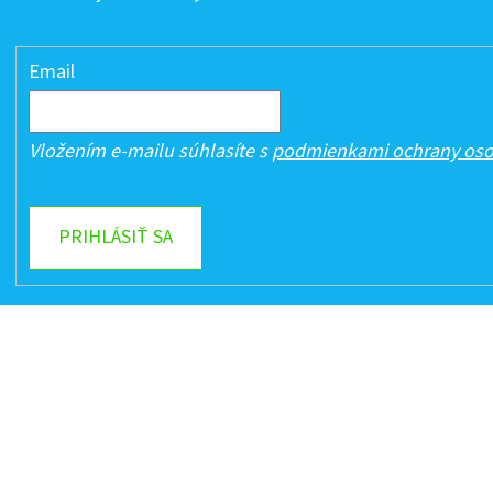
Email
Vložením e-mailu súhlasíte s
podmienkami ochrany oso
PRIHLÁSIŤ SA