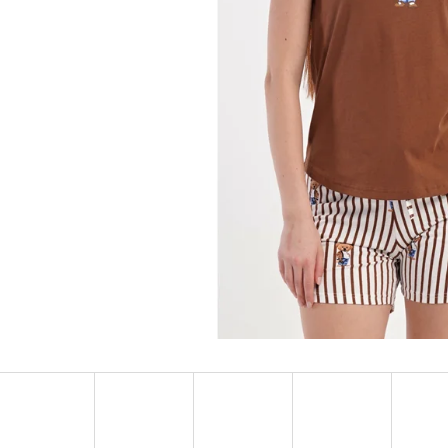
DÁMSKE DOMÁCE ŠATY S KRÁTKYM RUKÁVOM
DÁMSKE DOMÁCE 
MEDVEDÍKY
RUKÁVOM MARKÉT
€23,90
€24,90