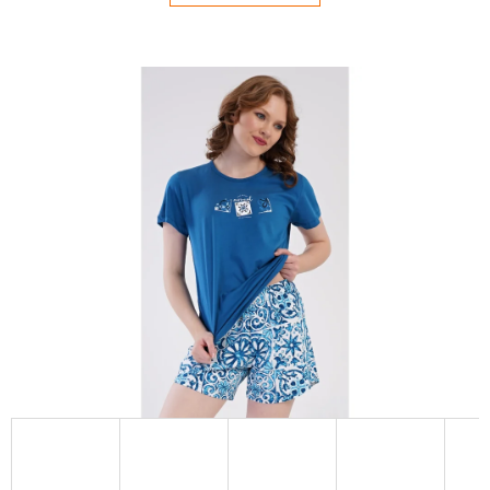
E
T
E
N
Á
J
S
Ť
?
HĽADAŤ