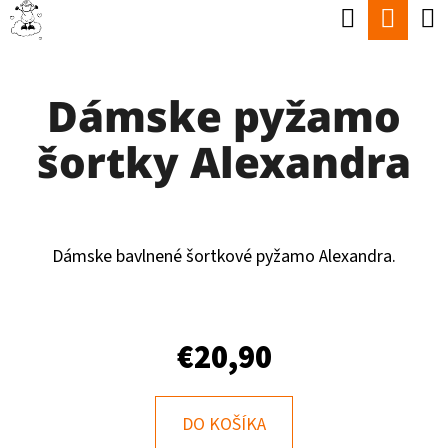
K
Hľadať
Nák
Prejsť
O
Späť
Späť
na
koší
Š
obsah
Dámske pyžamo
Í
Č
K
šortky Alexandra
O
P
O
T
Dámske bavlnené šortkové pyžamo Alexandra.
R
E
€20,90
B
U
J
DO KOŠÍKA