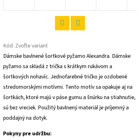
O
D
P
Twitter
Facebook
O
R
Kód:
Zvoľte variant
Ú
Dámske bavlnené šortkové pyžamo Alexandra. Dámske
Č
pyžamo sa skladá z trička s krátkym rukávom a
A
šortkových nohavíc. Jednofarebné tričko je ozdobené
M
E
stredomorskými motívmi. Tento motív sa opakuje aj na
šortkách, ktoré majú v páse gumu a šnúrku na stiahnutie,
sú bez vreciek. Použitý bavlnený materiál je príjemný a
PÁNSKA
NOČNÁ
poddajný na dotyk.
KOŠEĽA
S
KRÁTKYM
Pokyny pre udržbu:
RUKÁVOM