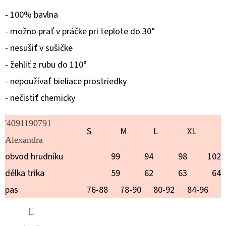
ADRIEN
- 100% bavlna
€20,90
- možno prať v práčke pri teplote do 30°
- nesušiť v sušičke
- žehliť z rubu do 110°
- nepoužívať bieliace prostriedky
- nečistiť chemicky
'4091190791
S
M
L
XL
Alexandra
obvod hrudníku
99
94
98
102
délka trika
59
62
63
64
pas
76-88
78-90
80-92
84-96