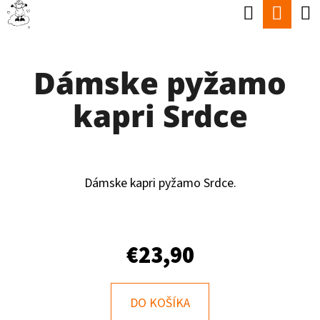
K
Hľadať
Nák
Prejsť
O
Späť
Späť
na
koší
Š
obsah
Dámske pyžamo
Í
Č
K
kapri Srdce
O
P
O
T
Dámske kapri pyžamo Srdce.
R
E
€23,90
B
U
J
DO KOŠÍKA