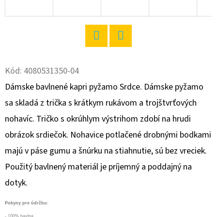
O
D
P
Twitter
Facebook
O
R
Kód:
4080531350-04
Ú
Dámske bavlnené kapri pyžamo Srdce. Dámske pyžamo
Č
sa skladá z trička s krátkym rukávom a trojštvrťových
A
nohavíc. Tričko s okrúhlym výstrihom zdobí na hrudi
M
E
obrázok srdiečok. Nohavice potlačené drobnými bodkami
majú v páse gumu a šnúrku na stiahnutie, sú bez vreciek.
Použitý bavlnený materiál je príjemný a poddajný na
DÁMSKA
NOČNÁ
dotyk.
KOŠEĽA
NA
RAMIENKA
Pokyny pre údržbu:
ZUZANA
- 100% bavlna