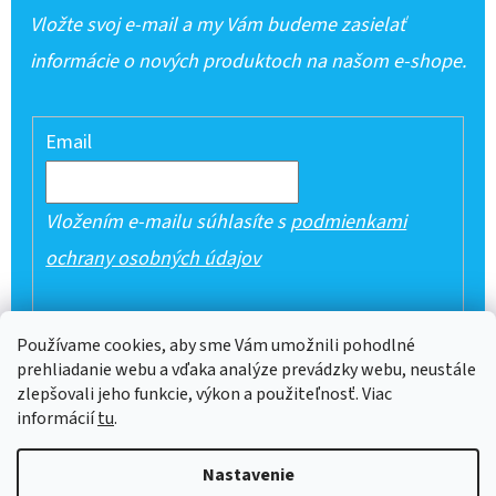
Vložte svoj e-mail a my Vám budeme zasielať
informácie o nových produktoch na našom e-shope.
Email
Vložením e-mailu súhlasíte s
podmienkami
ochrany osobných údajov
PRIHLÁSIŤ SA
Používame cookies, aby sme Vám umožnili pohodlné
prehliadanie webu a vďaka analýze prevádzky webu, neustále
zlepšovali jeho funkcie, výkon a použiteľnosť. Viac
informácií
tu
.
Z
Nastavenie
Á
Vytvoril Shoptet