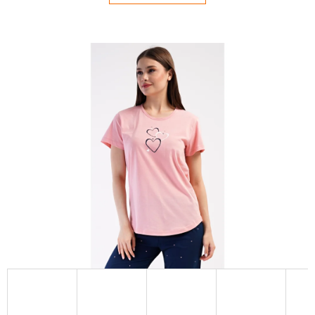
E
T
E
N
Á
J
S
Ť
?
HĽADAŤ