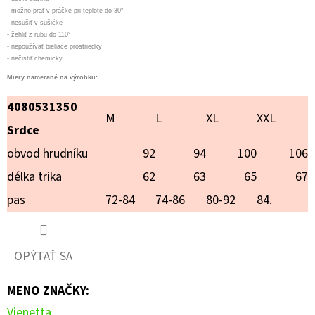
- možno prať v práčke pri teplote do 30°
€12,90
- nesušiť v sušičke
- žehliť z rubu do 110°
- nepoužívať bieliace prostriedky
- nečistiť chemicky
Miery namerané na výrobku:
4080531350
M
L
XL
XXL
Srdce
obvod hrudníku
92
94
100
106
délka trika
62
63
65
67
pas
72-84
74-86
80-92
84.
OPÝTAŤ SA
MENO ZNAČKY
:
Vienetta