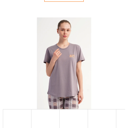
E
T
E
N
Á
J
S
Ť
?
HĽADAŤ