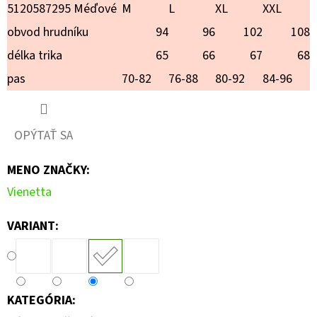
MICHELLE
5120587295 Méďové
M
L
XL
XXL
€18,90
obvod hrudníku
94
96
102
108
délka trika
65
66
67
68
pas
70-82
76-88
80-92
84-96
OPÝTAŤ SA
MENO ZNAČKY
:
Vienetta
VARIANT:
KATEGÓRIA
: