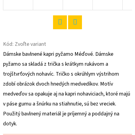
O
D
P
Twitter
Facebook
O
R
Kód:
Zvoľte variant
Ú
Dámske bavlnené kapri pyžamo Méďové. Dámske
Č
pyžamo sa skladá z trička s krátkym rukávom a
A
trojštvrťových nohavíc. Tričko s okrúhlym výstrihom
M
E
zdobí obrázok dvoch hnedých medvedíkov. Motív
medveďov sa opakuje aj na kapri nohaviciach, ktoré majú
v páse gumu a šnúrku na stiahnutie, sú bez vreciek.
DÁMSKE
DOMÁCE
Použitý bavlnený materiál je príjemný a poddajný na
ŠATY
S
dotyk.
KRÁTKYM
RUKÁVOM