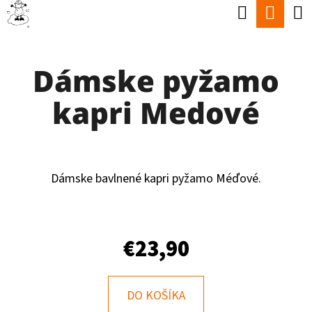
K
Hľadať
Nák
Prejsť
O
Späť
Späť
na
koší
Š
obsah
Dámske pyžamo
Í
Č
K
kapri Medové
O
P
O
T
Dámske bavlnené kapri pyžamo Méďové.
R
E
€23,90
B
U
J
DO KOŠÍKA