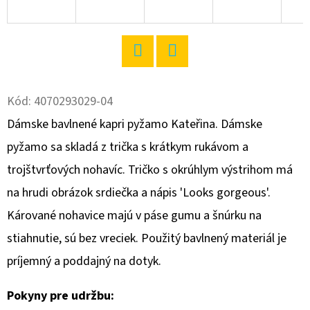
O
D
P
Twitter
Facebook
O
R
Kód:
4070293029-04
Ú
Dámske bavlnené kapri pyžamo Kateřina. Dámske
Č
pyžamo sa skladá z trička s krátkym rukávom a
A
trojštvrťových nohavíc. Tričko s okrúhlym výstrihom má
M
E
na hrudi obrázok srdiečka a nápis 'Looks gorgeous'.
Kárované nohavice majú v páse gumu a šnúrku na
stiahnutie, sú bez vreciek. Použitý bavlnený materiál je
DÁMSKE
DOMÁCE
príjemný a poddajný na dotyk.
ŠATY
S
DLHÝM
Pokyny pre udržbu:
RUKÁVOM