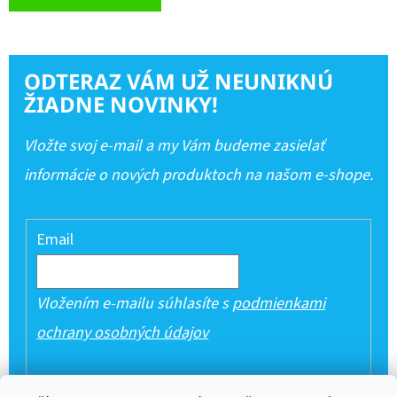
ODTERAZ VÁM UŽ NEUNIKNÚ
ŽIADNE NOVINKY!
Vložte svoj e-mail a my Vám budeme zasielať
informácie o nových produktoch na našom e-shope.
Email
Vložením e-mailu súhlasíte s
podmienkami
ochrany osobných údajov