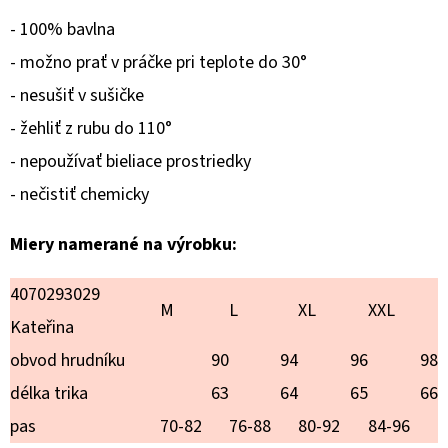
VIANOCE
- 100% bavlna
€20,90
- možno prať v práčke pri teplote do 30°
- nesušiť v sušičke
- žehliť z rubu do 110°
- nepoužívať bieliace prostriedky
- nečistiť chemicky
Miery namerané na výrobku:
4070293029
M
L
XL
XXL
Kateřina
obvod hrudníku
90
94
96
98
délka trika
63
64
65
66
pas
70-82
76-88
80-92
84-96