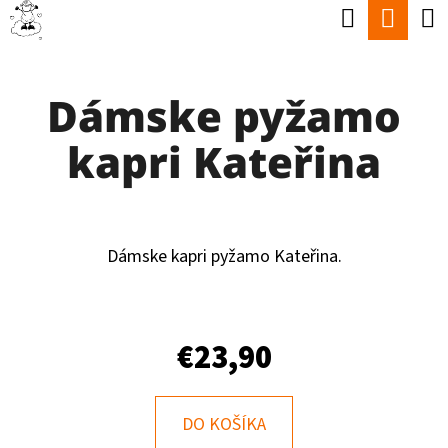
K
Hľadať
Nák
Prejsť
O
Späť
Späť
na
koší
Š
obsah
Dámske pyžamo
Í
Č
K
kapri Kateřina
O
P
O
T
Dámske kapri pyžamo Kateřina.
R
E
€23,90
B
U
J
DO KOŠÍKA