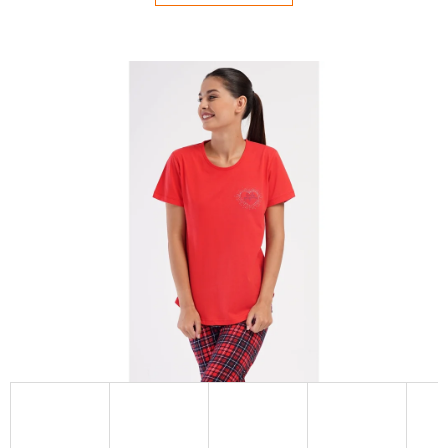
E
T
E
N
Á
J
S
Ť
?
HĽADAŤ