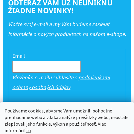
ODTERAZ VÁM UŽ NEUNIKNÚ
ŽIADNE NOVINKY!
Vložte svoj e-mail a my Vám budeme zasielať
informácie o nových produktoch na našom e-shope.
Email
Vložením e-mailu súhlasíte s
podmienkami
ochrany osobných údajov
PRIHLÁSIŤ SA
Používame cookies, aby sme Vám umožnili pohodlné
prehliadanie webu a vďaka analýze prevádzky webu, neustále
zlepšovali jeho funkcie, výkon a použiteľnosť. Viac
informácií
tu
.