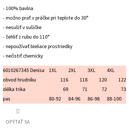
CASANDRA
- 100% bavlna
€15,90
- možno prať v práčke pri teplote do 30°
- nesušiť v sušičke
- žehliť z rubu do 110°
- nepoužívať bieliace prostriedky
- nečistiť chemicky
6010267345 Denisa
1XL
2XL
3XL
4XL
obvod hrudníku
116
118
120
122
délka trika
69
71
72
73
pas
80-92
84-96
86-98
88-100
OPÝTAŤ SA