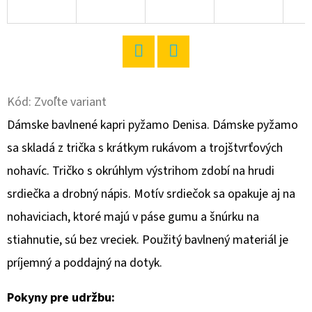
O
D
P
Twitter
Facebook
O
R
Kód:
Zvoľte variant
Ú
Dámske bavlnené kapri pyžamo Denisa. Dámske pyžamo
Č
sa skladá z trička s krátkym rukávom a trojštvrťových
A
nohavíc. Tričko s okrúhlym výstrihom zdobí na hrudi
M
E
srdiečka a drobný nápis. Motív srdiečok sa opakuje aj na
nohaviciach, ktoré majú v páse gumu a šnúrku na
stiahnutie, sú bez vreciek. Použitý bavlnený materiál je
DÁMSKA
NOČNÁ
príjemný a poddajný na dotyk.
KOŠEĽA
S
KRÁTKYM
Pokyny pre udržbu:
RUKÁVOM