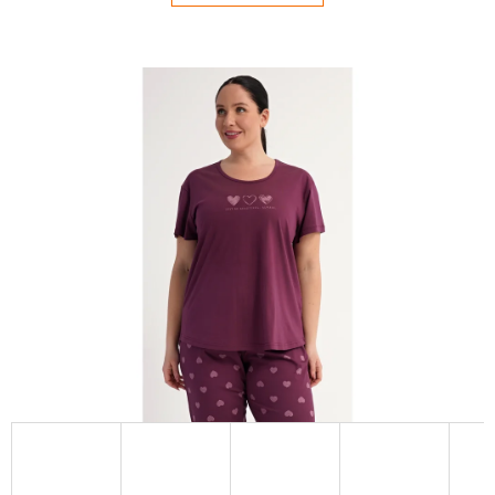
E
T
E
N
Á
J
S
Ť
?
HĽADAŤ