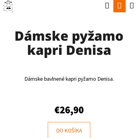
K
Hľadať
Nák
Prejsť
O
Späť
Späť
na
koší
Š
obsah
Dámske pyžamo
Í
Č
K
kapri Denisa
O
P
O
T
Dámske bavlnené kapri pyžamo Denisa.
R
E
€26,90
B
U
J
DO KOŠÍKA