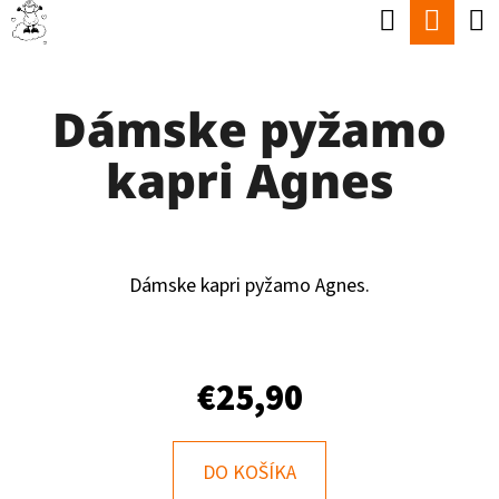
K
Hľadať
Nák
Prejsť
O
Späť
Späť
na
koší
Š
obsah
Dámske pyžamo
Í
Č
K
kapri Agnes
O
P
O
T
Dámske kapri pyžamo Agnes.
R
E
€25,90
B
U
J
DO KOŠÍKA