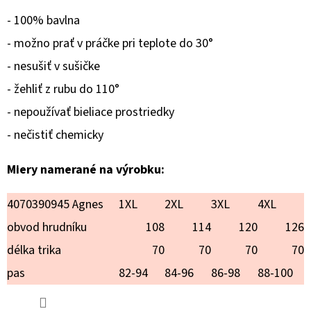
TOY
PUDEL
- 100% bavlna
€18,90
- možno prať v práčke pri teplote do 30°
- nesušiť v sušičke
- žehliť z rubu do 110°
- nepoužívať bieliace prostriedky
- nečistiť chemicky
Miery namerané na výrobku:
4070390945 Agnes
1XL
2XL
3XL
4XL
obvod hrudníku
108
114
120
126
délka trika
70
70
70
70
pas
82-94
84-96
86-98
88-100