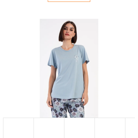
E
T
E
N
Á
J
S
Ť
?
HĽADAŤ