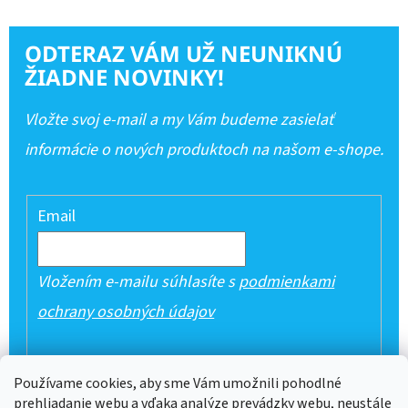
ODTERAZ VÁM UŽ NEUNIKNÚ
ŽIADNE NOVINKY!
Vložte svoj e-mail a my Vám budeme zasielať
informácie o nových produktoch na našom e-shope.
Email
Vložením e-mailu súhlasíte s
podmienkami
ochrany osobných údajov
PRIHLÁSIŤ SA
Používame cookies, aby sme Vám umožnili pohodlné
prehliadanie webu a vďaka analýze prevádzky webu, neustále