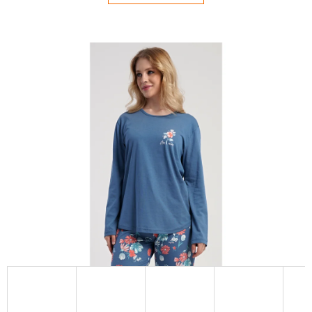
E
T
E
N
Á
J
S
Ť
?
HĽADAŤ