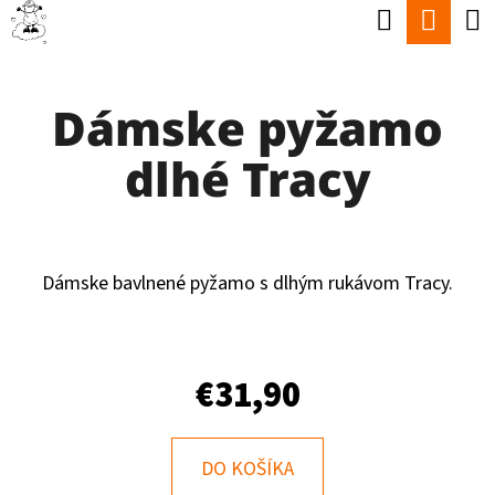
K
Hľadať
Nák
Prejsť
O
Späť
Späť
na
koší
Š
obsah
Dámske pyžamo
Í
Č
K
dlhé Tracy
O
P
O
T
Dámske bavlnené pyžamo s dlhým rukávom Tracy.
R
E
€31,90
B
U
J
DO KOŠÍKA