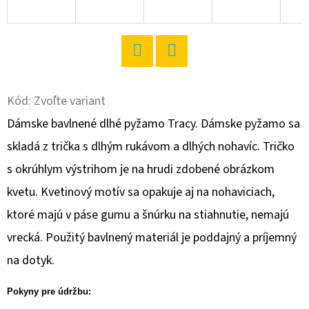
O
D
P
Twitter
Facebook
O
R
Kód:
Zvoľte variant
Ú
Dámske bavlnené dlhé pyžamo Tracy. Dámske pyžamo sa
Č
skladá z trička s dlhým rukávom a dlhých nohavíc. Tričko
A
s okrúhlym výstrihom je na hrudi zdobené obrázkom
M
E
kvetu. Kvetinový motív sa opakuje aj na nohaviciach,
ktoré majú v páse gumu a šnúrku na stiahnutie, nemajú
vrecká. Použitý bavlnený materiál je poddajný a príjemný
DÁMSKE
DOMÁCE
na dotyk.
ŠATY
S
KRÁTKYM
Pokyny pre údržbu:
RUKÁVOM