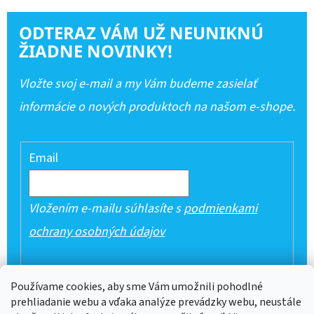
ODTERAZ VÁM UŽ NEUNIKNÚ
ŽIADNE NOVINKY!
Vložte svoj e-mail a my Vám budeme zasielať
informácie o nových produktoch na našom e-shope.
Email
Vložením e-mailu súhlasíte s
podmienkami
ochrany osobných údajov
PRIHLÁSIŤ SA
Používame cookies, aby sme Vám umožnili pohodlné
prehliadanie webu a vďaka analýze prevádzky webu, neustále