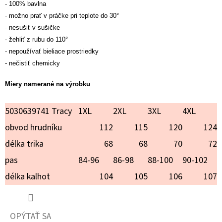
GINKGO
- 100% bavlna
- možno prať v práčke pri teplote do 30°
€18,90
- nesušiť v sušičke
- žehliť z rubu do 110°
- nepoužívať bieliace prostriedky
- nečistiť chemicky
Miery namerané na výrobku
5030639741 Tracy
1XL
2XL
3XL
4XL
obvod hrudníku
112
115
120
124
délka trika
68
68
70
72
pas
84-96
86-98
88-100
90-102
délka kalhot
104
105
106
107
OPÝTAŤ SA