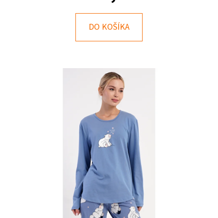
E
T
DO KOŠÍKA
E
N
Á
J
S
Ť
?
HĽADAŤ