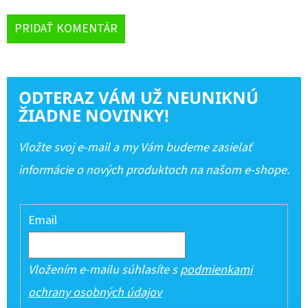
PRIDAŤ KOMENTÁR
ODTERAZ VÁM UŽ NEUNIKNÚ
ŽIADNE NOVINKY!
Vložte svoj e-mail a my Vám budeme zasielať
informácie o nových produktoch na našom e-shope.
Email
Vložením e-mailu súhlasíte s
podmienkami
ochrany osobných údajov