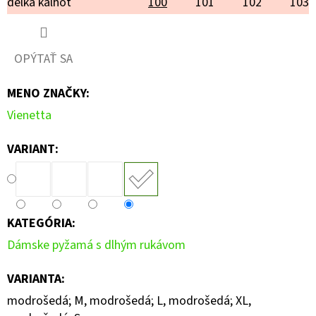
délka kalhot
100
101
102
103
OPÝTAŤ SA
MENO ZNAČKY
:
Vienetta
VARIANT:
KATEGÓRIA
:
Dámske pyžamá s dlhým rukávom
VARIANTA
:
modrošedá; M, modrošedá; L, modrošedá; XL,