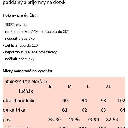
VIANOCE
poddajný a príjemný na dotyk.
€20,90
Pokyny pre údržbu:
- 100% bavlna
- možno prať v práčke pri teplote do 30°
- nesušiť v sušičke
- žehliť z rubu do 110°
- nepoužívať bieliace prostriedky
- nečistiť chemicky
Miery namerané na výrobku
5040391122 Méďa a
S
M
L
XL
tučňák
obvod hrudníku
90
94
98
102
délka trika
61
62
63
64
pas
68-80
74-86
78-90
82-94