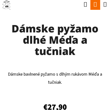
K
Hľadať
Nák
Prejsť
O
Späť
Späť
na
koší
Š
obsah
Dámske pyžamo
Í
Č
K
dlhé Méďa a
O
P
tučniak
O
T
R
Dámske bavlnené pyžamo s dlhým rukávom Méďa a
E
tučniak.
B
U
J
€27,90