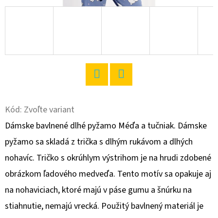
O
D
P
O
R
Ú
Twitter
Facebook
Č
A
Kód:
Zvoľte variant
M
Dámske bavlnené dlhé pyžamo Méďa a tučniak. Dámske
E
pyžamo sa skladá z trička s dlhým rukávom a dlhých
nohavíc. Tričko s okrúhlym výstrihom je na hrudi zdobené
DÁMSKE
obrázkom ľadového medveďa. Tento motív sa opakuje aj
DOMÁCE
ŠATY
na nohaviciach, ktoré majú v páse gumu a šnúrku na
S
DLHÝM
stiahnutie, nemajú vrecká. Použitý bavlnený materiál je
RUKÁVOM