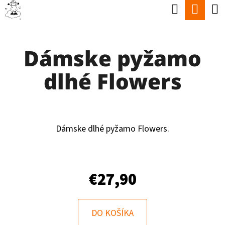
K
Hľadať
Nák
Prejsť
O
Späť
Späť
na
koší
Š
obsah
Dámske pyžamo
Í
Č
K
dlhé Flowers
O
P
O
T
Dámske dlhé pyžamo Flowers.
R
E
€27,90
B
U
J
DO KOŠÍKA