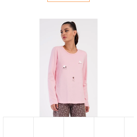
E
T
E
N
Á
J
S
Ť
?
HĽADAŤ