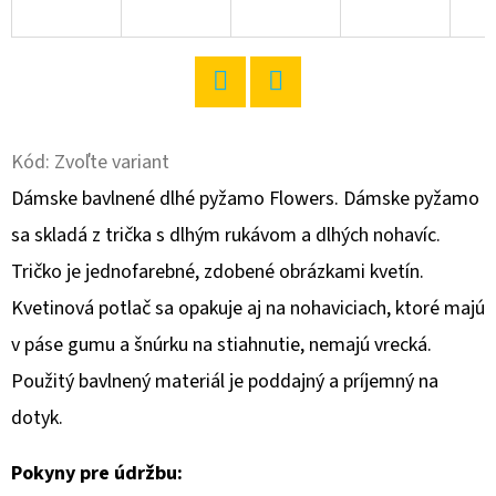
O
D
P
Twitter
Facebook
O
R
Kód:
Zvoľte variant
Ú
Dámske bavlnené dlhé pyžamo Flowers. Dámske pyžamo
Č
sa skladá z trička s dlhým rukávom a dlhých nohavíc.
A
Tričko je jednofarebné, zdobené obrázkami kvetín.
M
E
Kvetinová potlač sa opakuje aj na nohaviciach, ktoré majú
v páse gumu a šnúrku na stiahnutie, nemajú vrecká.
Použitý bavlnený materiál je poddajný a príjemný na
DÁMSKA
NOČNÁ
dotyk.
KOŠEĽA
NA
RAMIENKA
Pokyny pre údržbu:
ZUZANA