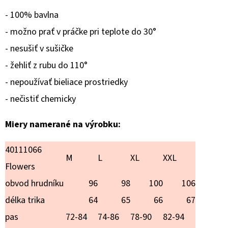
€12,90
- 100% bavlna
- možno prať v práčke pri teplote do 30°
- nesušiť v sušičke
- žehliť z rubu do 110°
- nepoužívať bieliace prostriedky
- nečistiť chemicky
Miery namerané na výrobku:
40111066
M
L
XL
XXL
Flowers
obvod hrudníku
96
98
100
106
délka trika
64
65
66
67
pas
72-84
74-86
78-90
82-94