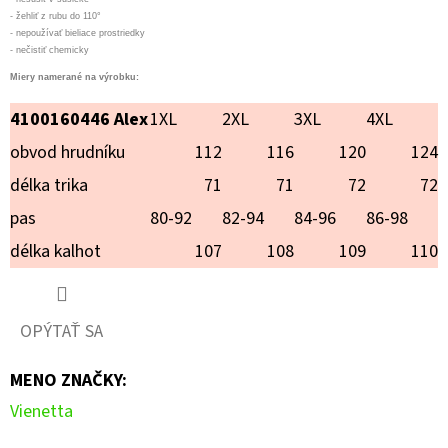
MARKÉTA
- žehliť z rubu do 110°
- nepoužívať bieliace prostriedky
€24,90
- nečistiť chemicky
Miery namerané na výrobku:
4100160446 Alex
1XL
2XL
3XL
4XL
obvod hrudníku
112
116
120
124
délka trika
71
71
72
72
pas
80-92
82-94
84-96
86-98
délka kalhot
107
108
109
110
OPÝTAŤ SA
MENO ZNAČKY
:
Vienetta