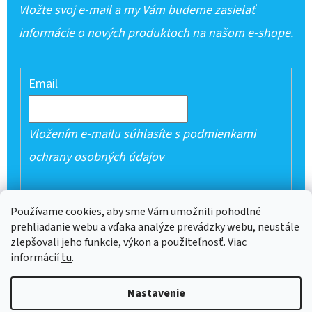
Vložte svoj e-mail a my Vám budeme zasielať
informácie o nových produktoch na našom e-shope.
Email
Vložením e-mailu súhlasíte s
podmienkami
ochrany osobných údajov
PRIHLÁSIŤ SA
Používame cookies, aby sme Vám umožnili pohodlné
prehliadanie webu a vďaka analýze prevádzky webu, neustále
zlepšovali jeho funkcie, výkon a použiteľnosť. Viac
informácií
tu
.
Z
Nastavenie
Á
Vytvoril Shoptet