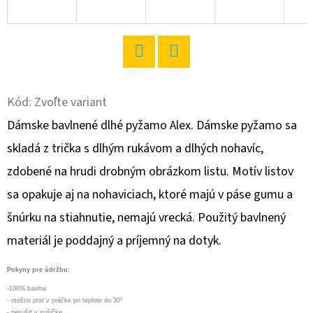
O
D
P
Twitter
Facebook
O
R
Kód:
Zvoľte variant
Ú
Dámske bavlnené dlhé pyžamo Alex. Dámske pyžamo sa
Č
skladá z trička s dlhým rukávom a dlhých nohavíc,
A
zdobené na hrudi drobným obrázkom listu. Motív listov
M
E
sa opakuje aj na nohaviciach, ktoré majú v páse gumu a
šnúrku na stiahnutie, nemajú vrecká. Použitý bavlnený
materiál je poddajný a príjemný na dotyk.
DÁMSKE
DOMÁCE
ŠATY
Pokyny pre údržbu:
S
-100% bavlna
TROJŠTVRŤOVÝM
- možno prať v práčke pri teplote do 30°
RUKÁVOM
- nesušiť v sušičke