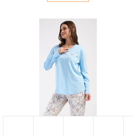
E
T
E
N
Á
J
S
Ť
?
HĽADAŤ