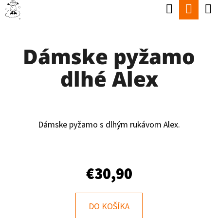
K
Hľadať
Nák
Prejsť
O
Späť
Späť
na
koší
Š
obsah
Dámske pyžamo
Í
Č
K
dlhé Alex
O
P
O
T
Dámske pyžamo s dlhým rukávom Alex.
R
E
€30,90
B
U
J
DO KOŠÍKA