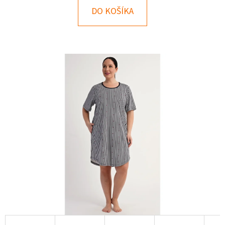
E
DO KOŠÍKA
T
E
N
Á
J
S
Ť
?
HĽADAŤ