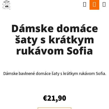
K
Hľadať
Nák
Prejsť
O
Späť
Späť
na
koší
Š
obsah
Dámske domáce
Í
Č
K
šaty s krátkym
O
P
rukávom Sofia
O
T
R
Dámske bavlnené domáce šaty s krátkym rukávom Sofia.
E
B
U
€21,90
J