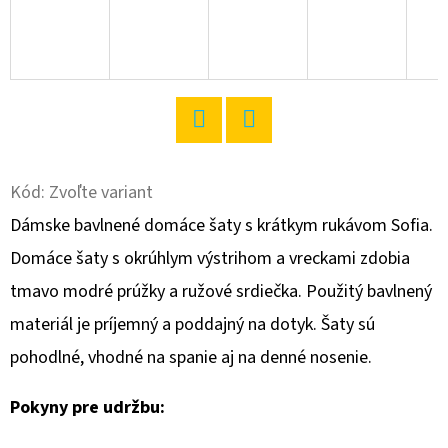
O
D
P
O
R
Twitter
Facebook
Ú
Kód:
Zvoľte variant
Č
A
Dámske bavlnené domáce šaty s krátkym rukávom Sofia.
M
Domáce šaty s okrúhlym výstrihom a vreckami zdobia
E
tmavo modré prúžky a ružové srdiečka. Použitý bavlnený
materiál je príjemný a poddajný na dotyk. Šaty sú
DÁMSKE
pohodlné, vhodné na spanie aj na denné nosenie.
DOMÁCE
ŠATY
S
Pokyny pre udržbu:
DLHÝM
RUKÁVOM