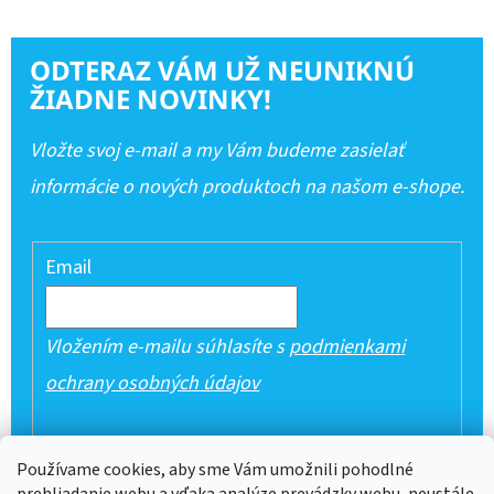
ODTERAZ VÁM UŽ NEUNIKNÚ
ŽIADNE NOVINKY!
Vložte svoj e-mail a my Vám budeme zasielať
informácie o nových produktoch na našom e-shope.
Email
Vložením e-mailu súhlasíte s
podmienkami
ochrany osobných údajov
PRIHLÁSIŤ SA
Používame cookies, aby sme Vám umožnili pohodlné