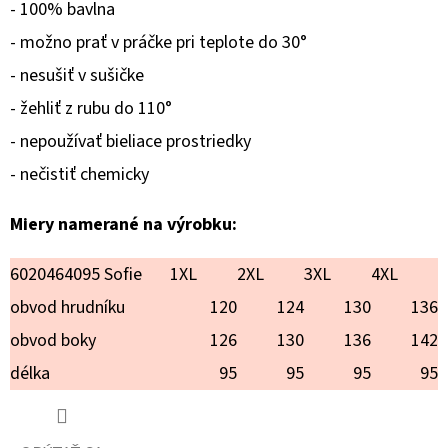
VIANOCE
- 100% bavlna
€20,90
- možno prať v práčke pri teplote do 30°
- nesušiť v sušičke
- žehliť z rubu do 110°
- nepoužívať bieliace prostriedky
- nečistiť chemicky
Miery namerané na výrobku:
6020464095 Sofie
1XL
2XL
3XL
4XL
obvod hrudníku
120
124
130
136
obvod boky
126
130
136
142
délka
95
95
95
95