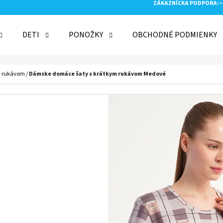
ZÁKAZNÍCKA PODPORA:
+
DETI
PONOŽKY
OBCHODNÉ PODMIENKY
 POTREBUJETE NÁJSŤ?
m rukávom
/
Dámske domáce šaty s krátkym rukávom Medové
HĽADAŤ
ODPORÚČAME