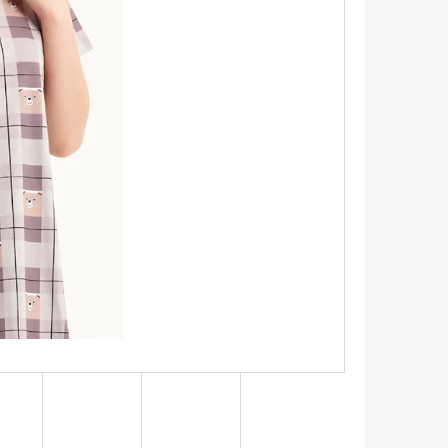
ŠEĽA S KRÁTKYM