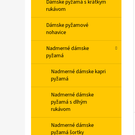
E
Dámske pyžamá s krátkym
L
rukávom
DÁMSKE DOMÁCE ŠATY S KRÁTKYM RUKÁVOM
Dámske pyžamové
MEDVEDÍKY
nohavice
€23,90
Nadmerné dámske
pyžamá
Nadmerné dámske kapri
pyžamá
Nadmerné dámske
pyžamá s dlhým
rukávom
Nadmerné dámske
pyžamá šortky