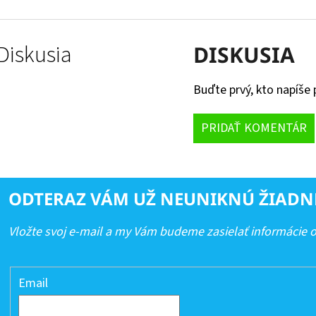
Diskusia
DISKUSIA
Buďte prvý, kto napíše 
PRIDAŤ KOMENTÁR
ODTERAZ VÁM UŽ NEUNIKNÚ ŽIADN
Vložte svoj e-mail a my Vám budeme zasielať informácie
Email