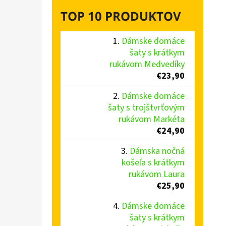
TOP 10 PRODUKTOV
Dámske domáce
šaty s krátkym
rukávom Medvedíky
€23,90
Dámske domáce
šaty s trojštvrťovým
rukávom Markéta
€24,90
Dámska nočná
košeľa s krátkym
rukávom Laura
€25,90
Dámske domáce
šaty s krátkym