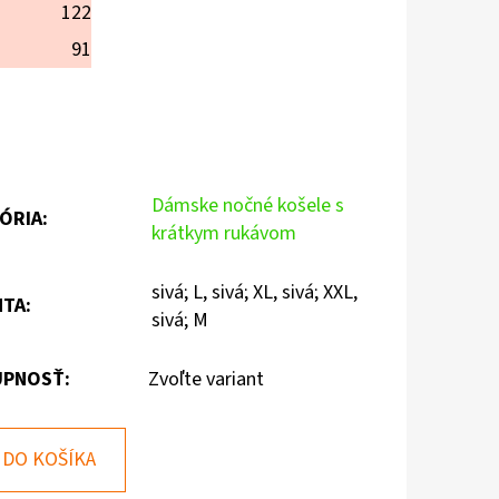
122
91
Dámske nočné košele s
ÓRIA
:
krátkym rukávom
sivá; L, sivá; XL, sivá; XXL,
NTA
:
sivá; M
PNOSŤ:
Zvoľte variant
DO KOŠÍKA