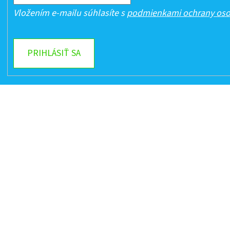
Vložením e-mailu súhlasíte s
podmienkami ochrany oso
PRIHLÁSIŤ SA