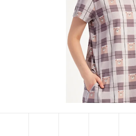
DÁMSKE DOMÁCE ŠATY S TROJŠTVRŤOVÝM
DÁMSKA NOČNÁ KO
RUKÁVOM MARKÉTA
RUKÁVOM LAURA
€24,90
€25,90