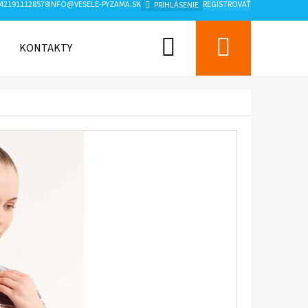
421911128578
INFO@VESELE-PYZAMA.SK
REGISTROVAŤ
PRIHLÁSENIE
Hľadať
Nákup
KONTAKTY
ZNAČKY
košík
Nasledujúce