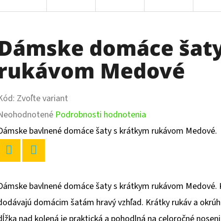
Dámske domáce šaty
rukávom Medové
Kód:
Zvoľte variant
Priemerné
Neohodnotené
Podrobnosti hodnotenia
hodnotenie
Dámske bavlnené domáce šaty s krátkym rukávom Medové.
produktu
je
Twitter
Facebook
0,0
Dámske bavlnené domáce šaty s krátkym rukávom Medové. 
z
dodávajú domácim šatám hravý vzhľad. Krátky rukáv a okrúhly
5
dĺžka nad kolená je praktická a pohodlná na celoročné noseni