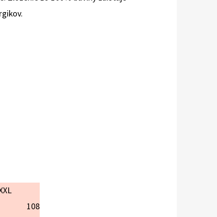
rgikov.
XXL
108