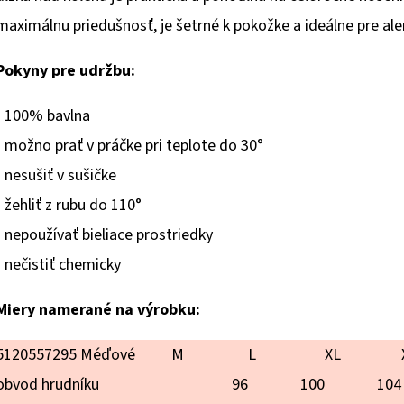
hviezdičiek.
maximálnu priedušnosť, je šetrné k pokožke a ideálne pre ale
Pokyny pre udržbu:
- 100% bavlna
- možno prať v práčke pri teplote do 30°
- nesušiť v sušičke
- žehliť z rubu do 110°
- nepoužívať bieliace prostriedky
- nečistiť chemicky
Miery namerané na výrobku:
5120557295 Méďové
M
L
XL
obvod hrudníku
96
100
104