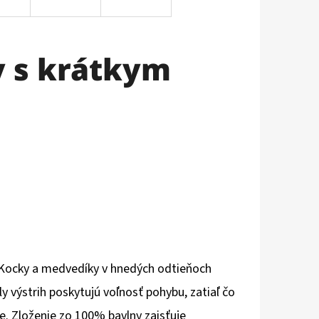
 s krátkym
Kocky a medvedíky v hnedých odtieňoch
 výstrih poskytujú voľnosť pohybu, zatiaľ čo
e. Zloženie zo 100% bavlny zaisťuje