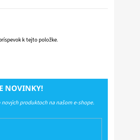
príspevok k tejto položke.
E NOVINKY!
 o nových produktoch na našom e-shope.