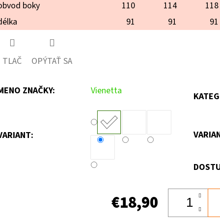
obvod boky
110
114
118
délka
91
91
91
TLAČ
OPÝTAŤ SA
MENO ZNAČKY
:
Vienetta
KATEG
VARIA
VARIANT:
DOSTU
€18,90