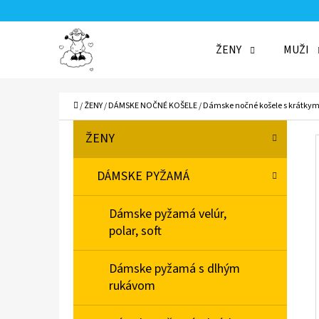
K
Prejsť
O
Späť
Späť
na
ŽENY
MUŽI
Š
do
do
obsah
Í
obchodu
obchodu
ČO
K
Domov
/
ŽENY
/
DÁMSKE NOČNÉ KOŠELE
/
Dámske nočné košele s krátky
B
K
Preskočiť
ŽENY
A
O
kategórie
T
Č
DÁMSKE PYŽAMÁ
E
N
G
Dámske pyžamá velúr,
Ó
Ý
polar, soft
R
P
I
A
Dámske pyžamá s dlhým
E
rukávom
N