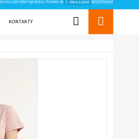
421911128578
INFO@VESELE-PYZAMA.SK
REGISTROVAŤ
PRIHLÁSENIE
Hľadať
Nákup
KONTAKTY
ZNAČKY
košík
Nasledujúce