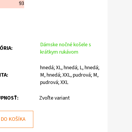
93
Dámske nočné košele s
ÓRIA
:
krátkym rukávom
hnedá; XL, hnedá; L, hnedá;
NTA
:
M, hnedá; XXL, pudrová; M,
pudrová; XXL
PNOSŤ:
Zvoľte variant
DO KOŠÍKA