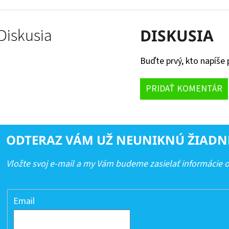
Diskusia
DISKUSIA
Buďte prvý, kto napíše 
PRIDAŤ KOMENTÁR
ODTERAZ VÁM UŽ NEUNIKNÚ ŽIADN
Vložte svoj e-mail a my Vám budeme zasielať informácie
Email