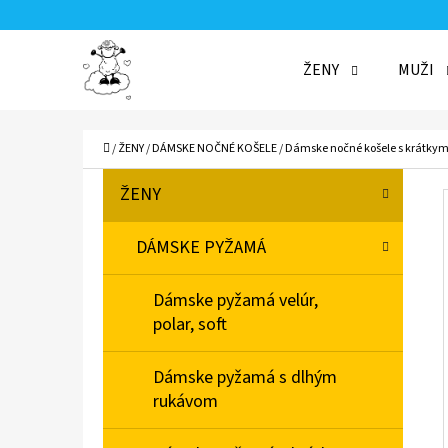
K
Prejsť
O
Späť
Späť
na
ŽENY
MUŽI
Š
do
do
obsah
Í
obchodu
obchodu
ČO
K
Domov
/
ŽENY
/
DÁMSKE NOČNÉ KOŠELE
/
Dámske nočné košele s krátky
B
K
Preskočiť
ŽENY
A
O
kategórie
T
Č
DÁMSKE PYŽAMÁ
E
N
G
Dámske pyžamá velúr,
Ó
Ý
polar, soft
R
P
I
A
Dámske pyžamá s dlhým
E
rukávom
N