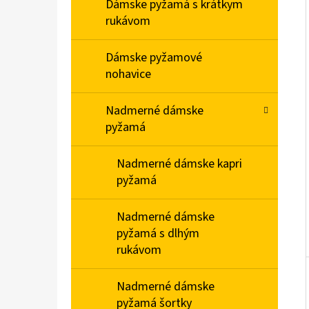
E
Dámske pyžamá s krátkym
L
rukávom
PÁNSKA NOČNÁ KOŠEĽA S KRÁTKYM
Dámske pyžamové
RUKÁVOM MÉĎA NA BICYKLI
nohavice
€20,90
Nadmerné dámske
pyžamá
Nadmerné dámske kapri
pyžamá
Nadmerné dámske
pyžamá s dlhým
rukávom
Nadmerné dámske
pyžamá šortky