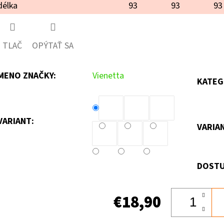
délka
93
93
93
TLAČ
OPÝTAŤ SA
MENO ZNAČKY
:
Vienetta
KATEG
VARIANT:
VARIA
DOSTU
€18,90