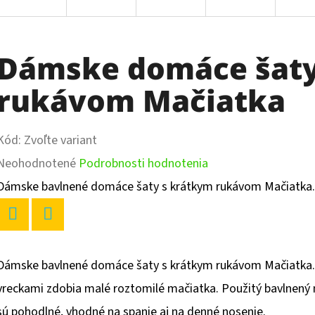
Dámske domáce šaty
rukávom Mačiatka
Kód:
Zvoľte variant
Priemerné
Neohodnotené
Podrobnosti hodnotenia
hodnotenie
Dámske bavlnené domáce šaty s krátkym rukávom Mačiatka.
produktu
je
Twitter
Facebook
0,0
Dámske bavlnené domáce šaty s krátkym rukávom Mačiatka.
z
vreckami zdobia malé roztomilé mačiatka. Použitý bavlnený m
5
sú pohodlné, vhodné na spanie aj na denné nosenie.