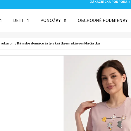
ZÁKAZNÍCKA PODPORA:
+
DETI
PONOŽKY
OBCHODNÉ PODMIENKY
 POTREBUJETE NÁJSŤ?
m rukávom
/
Dámske domáce šaty s krátkym rukávom Mačiatka
HĽADAŤ
ODPORÚČAME