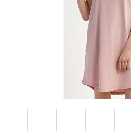
DÁMSKA NOČNÁ KOŠEĽA NA RAMIENKA
DÁMSKE DOMÁCE Š
ZUZANA
MEDVEDÍKY
€12,90
€23,90