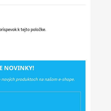
príspevok k tejto položke.
E NOVINKY!
 o nových produktoch na našom e-shope.