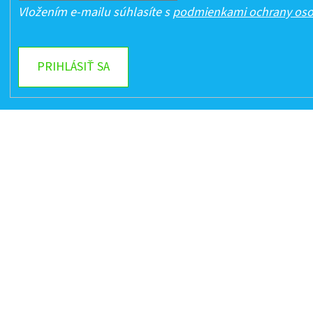
Vložením e-mailu súhlasíte s
podmienkami ochrany oso
PRIHLÁSIŤ SA