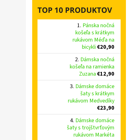
TOP 10 PRODUKTOV
Pánska nočná
košeľa s krátkym
rukávom Méďa na
bicykli
€20,90
Dámska nočná
košeľa na ramienka
Zuzana
€12,90
Dámske domáce
šaty s krátkym
rukávom Medvedíky
€23,90
Dámske domáce
šaty s trojštvrťovým
rukávom Markéta