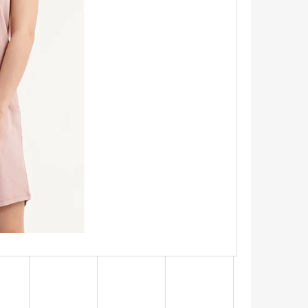
ATY S KRÁTKYM RUKÁVOM