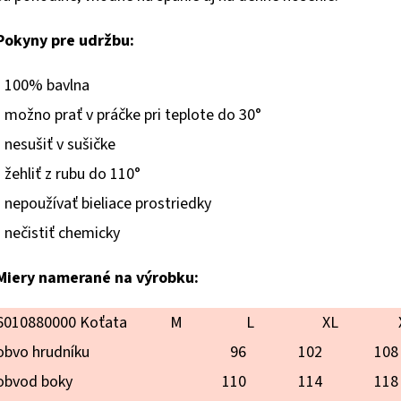
hviezdičiek.
Pokyny pre udržbu:
- 100% bavlna
- možno prať v práčke pri teplote do 30°
- nesušiť v sušičke
- žehliť z rubu do 110°
- nepoužívať bieliace prostriedky
- nečistiť chemicky
Miery namerané na výrobku:
6010880000 Koťata
M
L
XL
obvo hrudníku
96
102
108
obvod boky
110
114
118