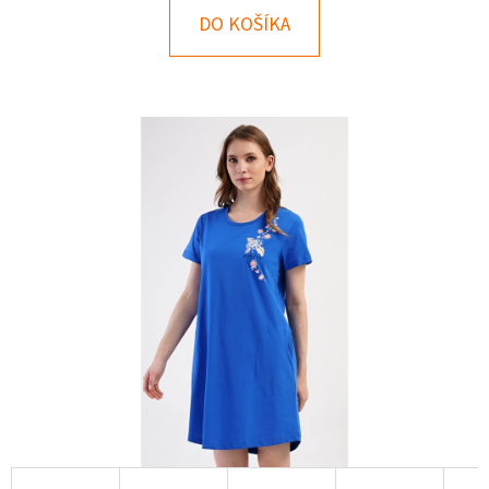
E
DO KOŠÍKA
T
E
N
Á
J
S
Ť
?
HĽADAŤ