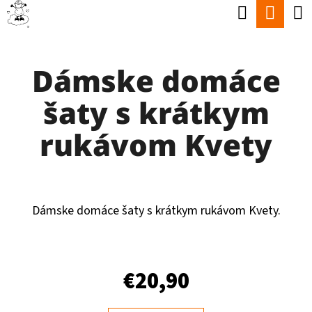
K
Hľadať
Nák
Prejsť
O
Späť
Späť
na
koší
Š
obsah
Dámske domáce
Í
Č
K
šaty s krátkym
O
P
rukávom Kvety
O
T
R
Dámske domáce šaty s krátkym rukávom Kvety.
E
B
U
€20,90
J