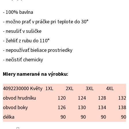
LAURA
€25,90
- 100% bavlna
- možno prať v práčke pri teplote do 30°
- nesušiť v sušičke
- žehliť z rubu do 110°
- nepoužívať bieliace prostriedky
- nečistiť chemicky
Miery namerané na výrobku:
4092230000 Květy
1XL
2XL
3XL
4XL
obvod hrudníku
120
124
128
132
obvod boky
126
130
134
138
délka
90
90
90
90