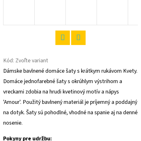
O
D
P
O
R
Twitter
Facebook
Ú
Kód:
Zvoľte variant
Č
A
Dámske bavlnené domáce šaty s krátkym rukávom Kvety.
M
Domáce jednofarebné šaty s okrúhlym výstrihom a
E
vreckami zdobia na hrudi kvetinový motív a nápys
'Amour'. Použitý bavlnený materiál je príjemný a poddajný
DÁMSKA
na dotyk. Šaty sú pohodlné, vhodné na spanie aj na denné
NOČNÁ
KOŠEĽA
nosenie.
S
KRÁTKYM
RUKÁVOM
Pokyny pre udržbu: