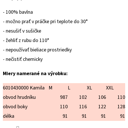
MICHELLE
€18,90
- 100% bavlna
- možno prať v práčke pri teplote do 30°
- nesušiť v sušičke
- žehliť z rubu do 110°
- nepoužívať bieliace prostriedky
- nečistiť chemicky
Miery namerané na výrobku:
6010430000 Kamila
M
L
XL
XXL
obvod hrudníku
987
102
106
110
obvod boky
110
116
122
128
délka
91
91
91
91