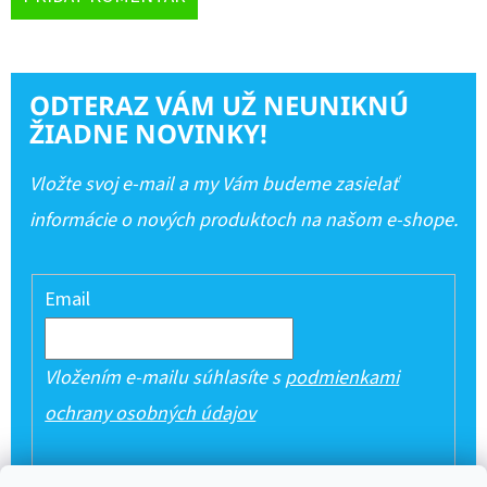
ODTERAZ VÁM UŽ NEUNIKNÚ
ŽIADNE NOVINKY!
Vložte svoj e-mail a my Vám budeme zasielať
informácie o nových produktoch na našom e-shope.
Email
Vložením e-mailu súhlasíte s
podmienkami
ochrany osobných údajov