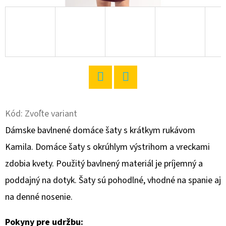
O
D
P
O
R
Ú
Twitter
Facebook
Č
A
Kód:
Zvoľte variant
M
Dámske bavlnené domáce šaty s krátkym rukávom
E
Kamila. Domáce šaty s okrúhlym výstrihom a vreckami
zdobia kvety. Použitý bavlnený materiál je príjemný a
DÁMSKE
poddajný na dotyk. Šaty sú pohodlné, vhodné na spanie aj
DOMÁCE
ŠATY
na denné nosenie.
S
KRÁTKYM
RUKÁVOM
Pokyny pre udržbu: