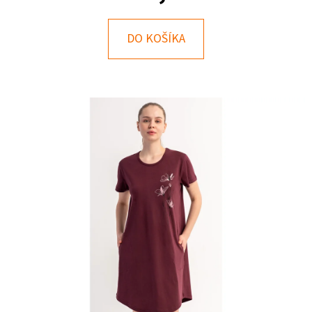
E
T
DO KOŠÍKA
E
N
Á
J
S
Ť
?
HĽADAŤ