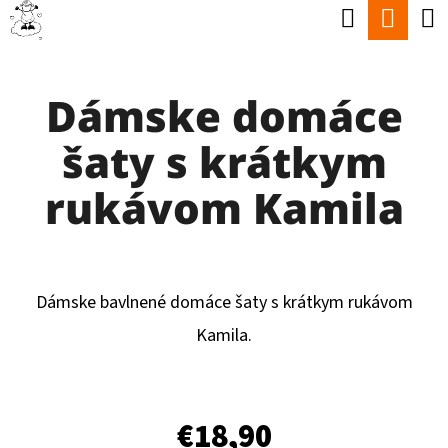
K
Hľadať
Nák
Prejsť
O
Späť
Späť
na
koší
Š
obsah
Dámske domáce
Í
Č
K
šaty s krátkym
O
P
rukávom Kamila
O
T
R
Dámske bavlnené domáce šaty s krátkym rukávom
E
Kamila.
B
U
J
€18,90