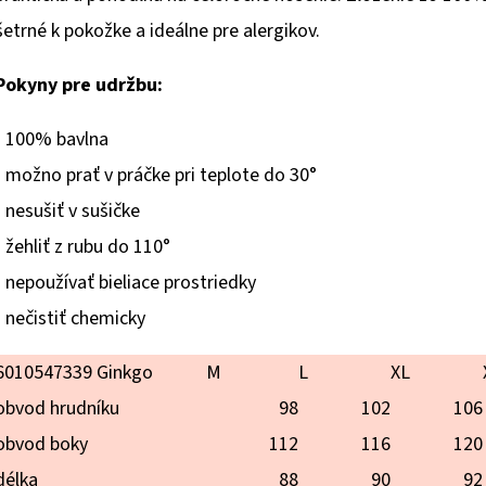
hviezdičiek.
šetrné k pokožke a ideálne pre alergikov.
Pokyny pre udržbu:
- 100% bavlna
- možno prať v práčke pri teplote do 30°
- nesušiť v sušičke
- žehliť z rubu do 110°
- nepoužívať bieliace prostriedky
- nečistiť chemicky
6010547339 Ginkgo
M
L
XL
obvod hrudníku
98
102
106
obvod boky
112
116
120
délka
88
90
92