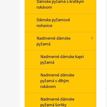
E
Dámske pyžamá s krátkym
L
rukávom
DÁMSKE DOMÁCE ŠATY S KRÁTKYM RUKÁVOM
Dámske pyžamové
MEDVEDÍKY
nohavice
€23,90
Nadmerné dámske
pyžamá
Nadmerné dámske kapri
pyžamá
Nadmerné dámske
pyžamá s dlhým
rukávom
Nadmerné dámske
pyžamá šortky