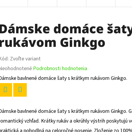
Dámske domáce šaty
rukávom Ginkgo
Kód:
Zvoľte variant
Priemerné
Neohodnotené
Podrobnosti hodnotenia
hodnotenie
Dámske bavlnené domáce šaty s krátkym rukávom Ginkgo.
produktu
je
Twitter
Facebook
0,0
Dámske bavlnené domáce šaty s krátkym rukávom Ginkgo. G
z
romantický vzhľad. Krátky rukáv a okrúhly výstrih poskytujú v
5
praktická a pohodlná na celoročné nosenie. Zloženie zo 100%