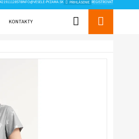
421911128578
INFO@VESELE-PYZAMA.SK
REGISTROVAŤ
PRIHLÁSENIE
Hľadať
Nákup
KONTAKTY
ZNAČKY
košík
Nasledujúce