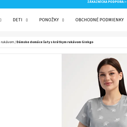
ZÁKAZNÍCKA PODPORA:
+
DETI
PONOŽKY
OBCHODNÉ PODMIENKY
 POTREBUJETE NÁJSŤ?
m rukávom
/
Dámske domáce šaty s krátkym rukávom Ginkgo
HĽADAŤ
ODPORÚČAME