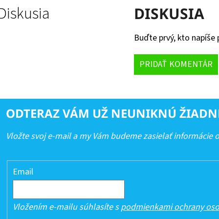
Diskusia
DISKUSIA
Buďte prvý, kto napíše 
PRIDAŤ KOMENTÁR
ODTERAZ VÁM UŽ NEUNIKNÚ ŽIADN
Vložte svoj e-mail a my Vám budeme zasielať informácie
Email
Vložením e-mailu súhlasíte s
podmienkami ochrany oso