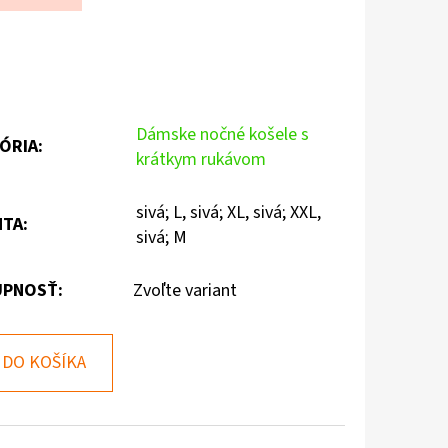
Dámske nočné košele s
ÓRIA
:
krátkym rukávom
sivá; L, sivá; XL, sivá; XXL,
NTA
:
sivá; M
PNOSŤ:
Zvoľte variant
DO KOŠÍKA