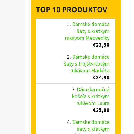
TOP 10 PRODUKTOV
Dámske domáce
šaty s krátkym
rukávom Medvedíky
€23,90
Dámske domáce
šaty s trojštvrťovým
rukávom Markéta
€24,90
Dámska nočná
košeľa s krátkym
rukávom Laura
€25,90
Dámske domáce
šaty s krátkym