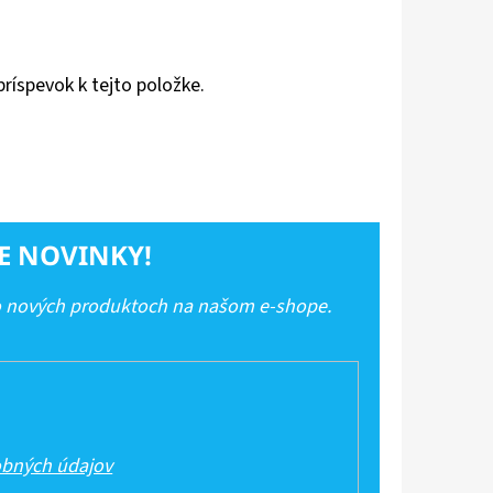
príspevok k tejto položke.
E NOVINKY!
 o nových produktoch na našom e-shope.
bných údajov