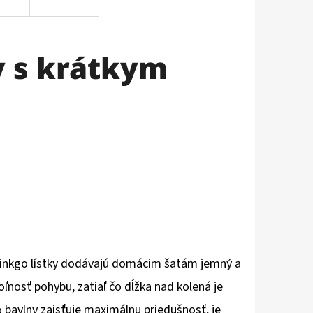
 s krátkym
inkgo lístky dodávajú domácim šatám jemný a
oľnosť pohybu, zatiaľ čo dĺžka nad kolená je
 bavlny zaisťuje maximálnu priedušnosť, je