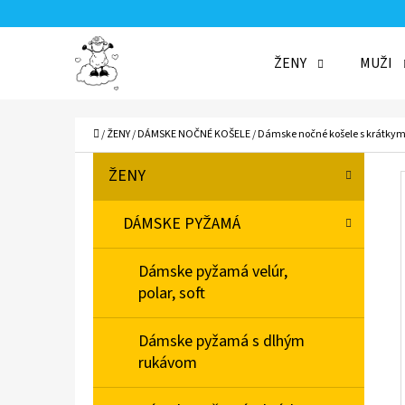
K
Prejsť
O
Späť
Späť
na
ŽENY
MUŽI
Š
do
do
obsah
Í
obchodu
obchodu
ČO
K
Domov
/
ŽENY
/
DÁMSKE NOČNÉ KOŠELE
/
Dámske nočné košele s krátky
B
K
Preskočiť
ŽENY
A
O
kategórie
T
Č
DÁMSKE PYŽAMÁ
E
N
G
Dámske pyžamá velúr,
Ó
Ý
polar, soft
R
P
I
A
Dámske pyžamá s dlhým
E
rukávom
N