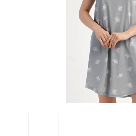
DÁMSKE DOMÁCE ŠATY S TROJŠTVRŤOVÝM
DÁMSKA NOČNÁ KO
RUKÁVOM MARKÉTA
RUKÁVOM LAURA
€24,90
€25,90