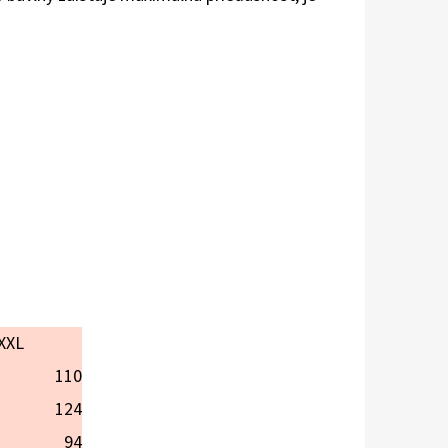
XXL
110
124
94