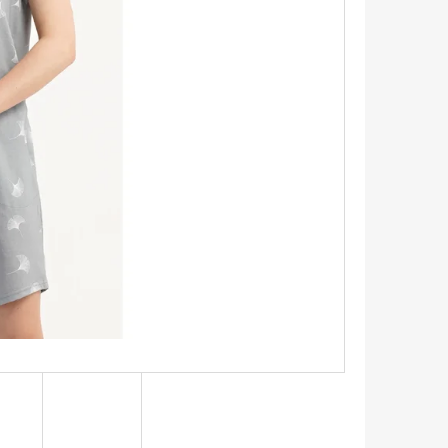
ŠEĽA S KRÁTKYM