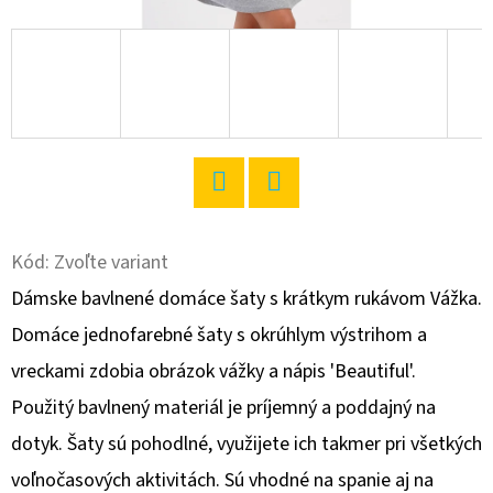
O
D
P
O
R
Ú
Č
Twitter
Facebook
A
Kód:
Zvoľte variant
M
Dámske bavlnené domáce šaty s krátkym rukávom Vážka.
E
Domáce jednofarebné šaty s okrúhlym výstrihom a
vreckami zdobia obrázok vážky a nápis 'Beautiful'.
DÁMSKA
NOČNÁ
Použitý bavlnený materiál je príjemný a poddajný na
KOŠEĽA
dotyk. Šaty sú pohodlné, využijete ich takmer pri všetkých
S
KRÁTKYM
voľnočasových aktivitách. Sú vhodné na spanie aj na
RUKÁVOM