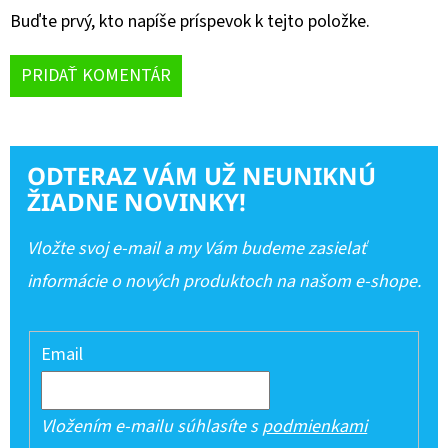
Buďte prvý, kto napíše príspevok k tejto položke.
PRIDAŤ KOMENTÁR
ODTERAZ VÁM UŽ NEUNIKNÚ
ŽIADNE NOVINKY!
Vložte svoj e-mail a my Vám budeme zasielať
informácie o nových produktoch na našom e-shope.
Email
Vložením e-mailu súhlasíte s
podmienkami