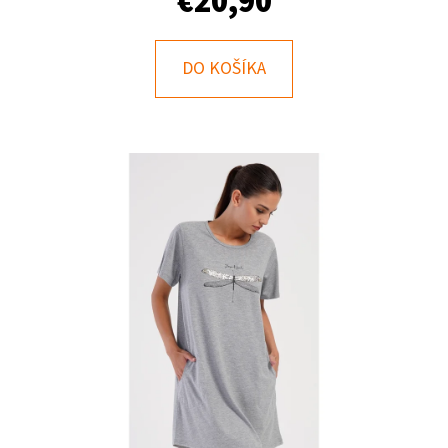
€20,90
E
T
E
DO KOŠÍKA
N
Á
J
S
Ť
?
HĽADAŤ