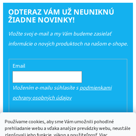
ODTERAZ VÁM UŽ NEUNIKNÚ
ŽIADNE NOVINKY!
Vložte svoj e-mail a my Vám budeme zasielať
informácie o nových produktoch na našom e-shope.
Email
Vložením e-mailu súhlasíte s
podmienkami
ochrany osobných údajov
PRIHLÁSIŤ SA
Používame cookies, aby sme Vám umožnili pohodlné
prehliadanie webu a vďaka analýze prevádzky webu, neustále
zlepšovali jeho funkcie, výkon a použiteľnosť. Viac