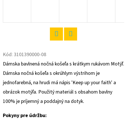
O
D
P
O
R
Twitter
Facebook
Ú
Kód:
3101390000-08
Č
A
Dámska bavlnená nočná košeľa s krátkym rukávom Motýľ.
M
Dámska nočná košeľa s okrúhlym výstrihom je
E
jednofarebná, na hrudi má nápis 'Keep up your faith' a
obrázok motýľa. Použitý materiál s obsahom bavlny
DÁMSKE
100% je príjemný a poddajný na dotyk.
DOMÁCE
ŠATY
S
Pokyny pre údržbu:
DLHÝM
RUKÁVOM