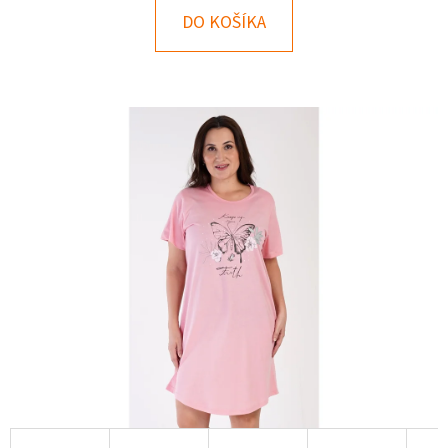
E
DO KOŠÍKA
T
E
N
Á
J
S
Ť
?
HĽADAŤ