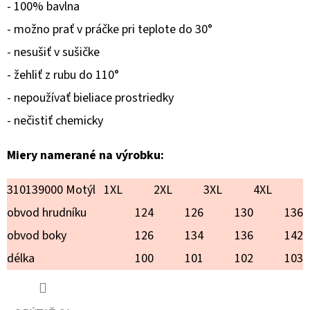
VIANOCE
- 100% bavlna
€20,90
- možno prať v práčke pri teplote do 30°
- nesušiť v sušičke
- žehliť z rubu do 110°
- nepoužívať bieliace prostriedky
- nečistiť chemicky
Miery namerané na výrobku:
310139000 Motýl
1XL
2XL
3XL
4XL
obvod hrudníku
124
126
130
136
obvod boky
126
134
136
142
délka
100
101
102
103