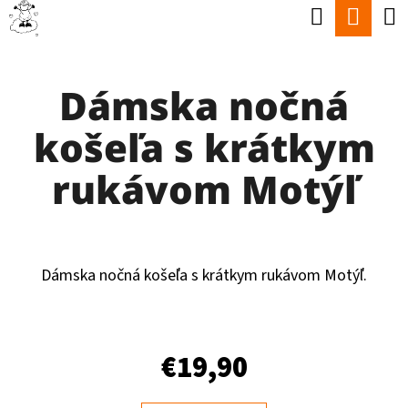
K
Hľadať
Nák
Prejsť
O
Späť
Späť
na
koší
Š
obsah
Dámska nočná
Í
Č
K
košeľa s krátkym
O
P
rukávom Motýľ
O
T
R
Dámska nočná košeľa s krátkym rukávom Motýľ.
E
B
U
€19,90
J