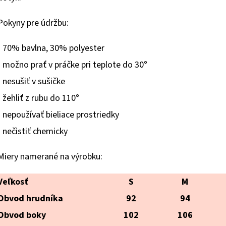
hviezdičiek.
Pokyny pre údržbu:
- 70% bavlna, 30% polyester
- možno prať v práčke pri teplote do 30°
- nesušiť v sušičke
- žehliť z rubu do 110°
- nepoužívať bieliace prostriedky
- nečistiť chemicky
Miery
namerané
na výrobku:
Veľkosť
S
M
Obvod hrudníka
92
94
Obvod boky
102
106