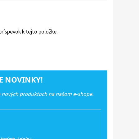
príspevok k tejto položke.
E NOVINKY!
 o nových produktoch na našom e-shope.