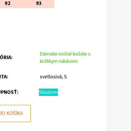
92
93
Dámske nočné košele s
ÓRIA
:
krátkym rukávom
NTA
:
svetlosivá; S
PNOSŤ:
Skladom
DO KOŠÍKA