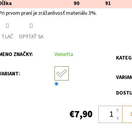
Dĺžka
90
91
Pri prvom praní je zrážanlivosť materiálu 3%.
TLAČ
OPÝTAŤ SA
MENO ZNAČKY
:
Vienetta
KATEG
VARIANT:
VARIA
DOSTU
€7,90