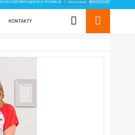
421911128578
INFO@VESELE-PYZAMA.SK
REGISTROVAŤ
PRIHLÁSENIE
Hľadať
Nákup
KONTAKTY
ZNAČKY
košík
Nasledujúce