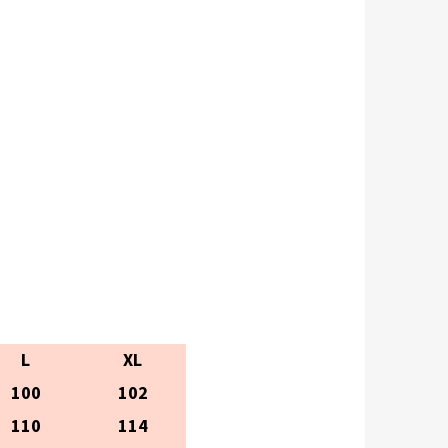
L
XL
100
102
110
114