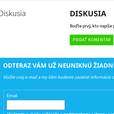
Diskusia
DISKUSIA
Buďte prvý, kto napíše 
PRIDAŤ KOMENTÁR
ODTERAZ VÁM UŽ NEUNIKNÚ ŽIADN
Vložte svoj e-mail a my Vám budeme zasielať informácie
Email