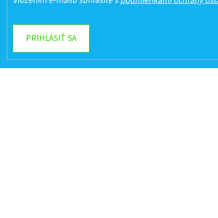
Vložením e-mailu súhlasíte s
podmienkami ochrany oso
PRIHLÁSIŤ SA