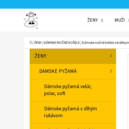
K
Prejsť
O
Späť
Späť
na
ŽENY
MUŽI
Š
do
do
obsah
Í
obchodu
obchodu
ČO
K
Domov
/
ŽENY
/
DÁMSKE NOČNÉ KOŠELE
/
Dámske nočné košele s krátky
B
K
Preskočiť
ŽENY
A
O
kategórie
T
Č
DÁMSKE PYŽAMÁ
E
N
G
Dámske pyžamá velúr,
Ó
Ý
polar, soft
R
P
I
A
Dámske pyžamá s dlhým
E
rukávom
N