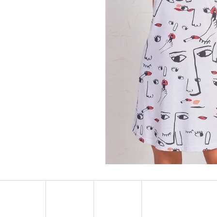
PÁNSKA NOČNÁ KOŠEĽA S KRÁTKYM
PÁNSKA NOČNÁ KO
RUKÁVOM ADRIEN
RUKÁVOM MÉĎA NA 
€20,90
€20,90