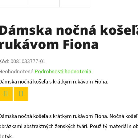
Dámska nočná košeľ
rukávom Fiona
Kód:
0081033777-01
Priemerné
Neohodnotené
Podrobnosti hodnotenia
hodnotenie
Dámska nočná košeľa s krátkym rukávom Fiona.
produktu
je
Twitter
Facebook
0,0
Dámska nočná košeľa s krátkym rukávom Fiona. Nočná košeľa
z
obrázkami abstraktných ženských tvárí. Použitý materiál s 
5
dotyk.