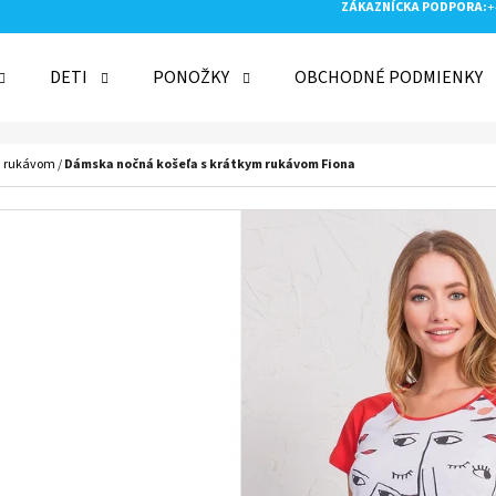
ZÁKAZNÍCKA PODPORA:
+
DETI
PONOŽKY
OBCHODNÉ PODMIENKY
 POTREBUJETE NÁJSŤ?
m rukávom
/
Dámska nočná košeľa s krátkym rukávom Fiona
HĽADAŤ
ODPORÚČAME