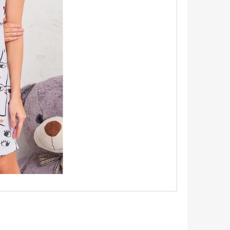
ŠEĽA S KRÁTKYM
BICYKLI