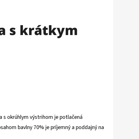
a s krátkym
 s okrúhlym výstrihom je potlačená
obsahom bavlny 70% je príjemný a poddajný na