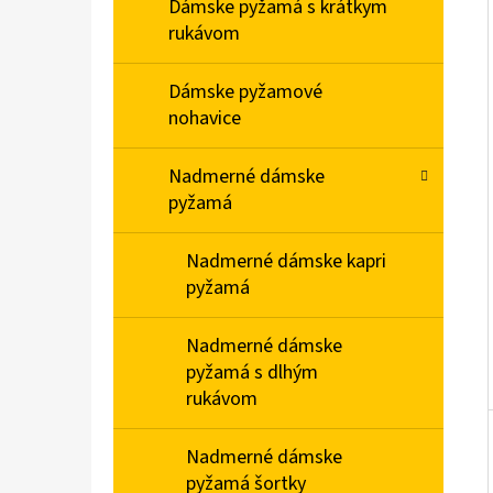
E
Dámske pyžamá s krátkym
L
rukávom
PÁNSKA NOČNÁ KOŠEĽA S KRÁTKYM
Dámske pyžamové
RUKÁVOM VIANOCE
nohavice
€20,90
Nadmerné dámske
pyžamá
Nadmerné dámske kapri
pyžamá
Nadmerné dámske
pyžamá s dlhým
rukávom
Nadmerné dámske
pyžamá šortky