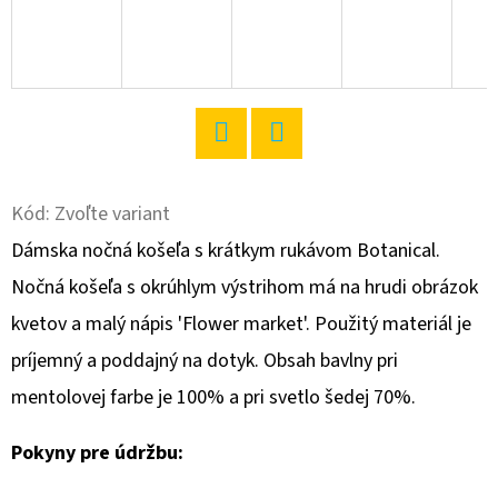
O
D
P
O
R
Twitter
Facebook
Ú
Kód:
Zvoľte variant
Č
A
Dámska nočná košeľa s krátkym rukávom Botanical.
M
Nočná košeľa s okrúhlym výstrihom má na hrudi obrázok
E
kvetov a malý nápis 'Flower market'. Použitý materiál je
príjemný a poddajný na dotyk. Obsah bavlny pri
DÁMSKE
mentolovej farbe je 100% a pri svetlo šedej 70%.
DOMÁCE
ŠATY
S
Pokyny pre údržbu:
KRÁTKYM
RUKÁVOM