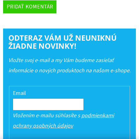
PRIDAŤ KOMENTÁR
ODTERAZ VÁM UŽ NEUNIKNÚ
ŽIADNE NOVINKY!
Vložte svoj e-mail a my Vám budeme zasielať
informácie o nových produktoch na našom e-shope.
Email
Vložením e-mailu súhlasíte s
podmienkami
ochrany osobných údajov