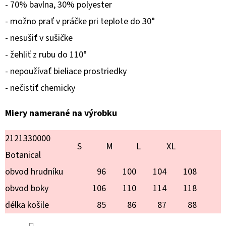
TOY
- 70% bavlna, 30% polyester
PUDEL
- možno prať v práčke pri teplote do 30°
€18,90
- nesušiť v sušičke
- žehliť z rubu do 110°
- nepoužívať bieliace prostriedky
- nečistiť chemicky
Miery namerané na výrobku
2121330000
S
M
L
XL
Botanical
obvod hrudníku
96
100
104
108
obvod boky
106
110
114
118
délka košile
85
86
87
88