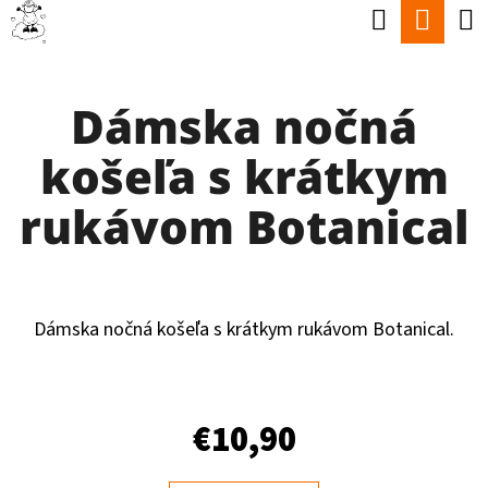
K
Hľadať
Nák
Prejsť
O
Späť
Späť
na
koší
Š
obsah
Dámska nočná
Í
Č
K
košeľa s krátkym
O
P
rukávom Botanical
O
T
R
Dámska nočná košeľa s krátkym rukávom Botanical.
E
B
U
€10,90
J