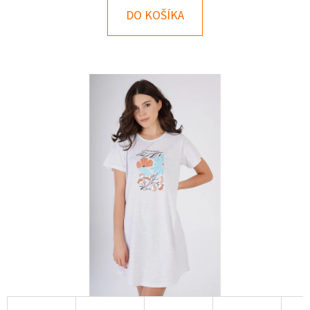
E
DO KOŠÍKA
T
E
N
Á
J
S
Ť
?
HĽADAŤ