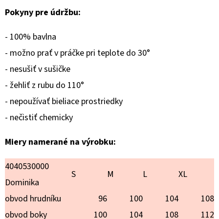
VIANOCE
Pokyny pre údržbu:
€20,90
- 100% bavlna
- možno prať v práčke pri teplote do 30°
- nesušiť v sušičke
- žehliť z rubu do 110°
- nepoužívať bieliace prostriedky
- nečistiť chemicky
Miery namerané na výrobku:
4040530000
S
M
L
XL
Dominika
obvod hrudníku
96
100
104
108
obvod boky
100
104
108
112