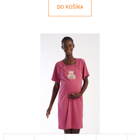
E
DO KOŠÍKA
T
E
N
Á
J
S
Ť
?
HĽADAŤ