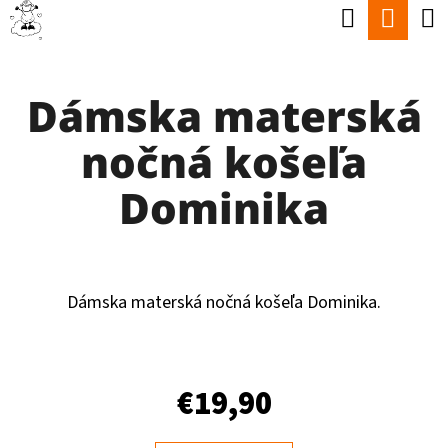
K
Hľadať
Nák
Prejsť
O
Späť
Späť
na
koší
Š
obsah
Dámska materská
Í
Č
K
nočná košeľa
O
P
Dominika
O
T
R
Dámska materská nočná košeľa Dominika.
E
B
U
€19,90
J